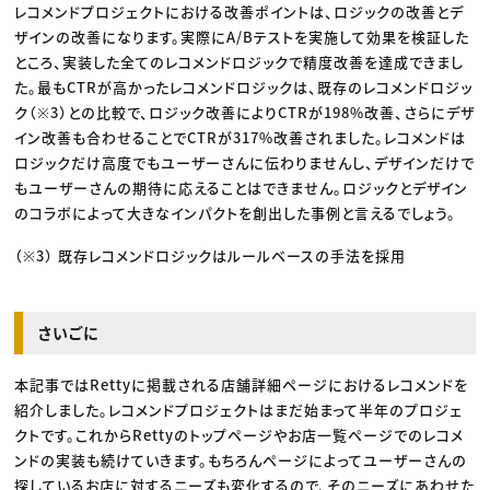
レコメンドプロジェクトにおける改善ポイントは、ロジックの改善とデ
ザインの改善になります。実際にA/Bテストを実施して効果を検証した
ところ、実装した全てのレコメンドロジックで精度改善を達成できまし
た。最もCTRが高かったレコメンドロジックは、既存のレコメンドロジッ
ク（※3）との比較で、ロジック改善によりCTRが198%改善、さらにデザ
イン改善も合わせることでCTRが317%改善されました。レコメンドは
ロジックだけ高度でもユーザーさんに伝わりませんし、デザインだけで
もユーザーさんの期待に応えることはできません。ロジックとデザイン
のコラボによって大きなインパクトを創出した事例と言えるでしょう。
（※3） 既存レコメンドロジックはルールベースの手法を採用
さいごに
本記事ではRettyに掲載される店舗詳細ページにおけるレコメンドを
紹介しました。レコメンドプロジェクトはまだ始まって半年のプロジェ
クトです。これからRettyのトップページやお店一覧ページでのレコメ
ンドの実装も続けていきます。もちろんページによってユーザーさんの
探しているお店に対するニーズも変化するので、そのニーズにあわせた