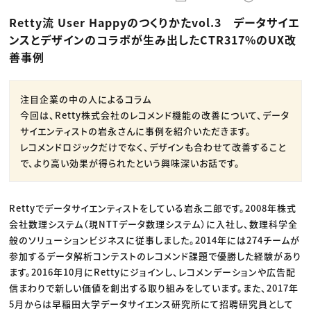
動画配信・映像制作
TOP Creator’s コラム トップ
編集・ライティング
Webクリエイター
セミナー
Retty流 User Happyのつくりかたvol.3 データサイエ
マーケティング
アプリクリエイター
ディレクション
ゲームクリエイター
ンスとデザインのコラボが生み出したCTR317%のUX改
業界解説・キャリア事情
映像クリエイター
ニュース・トレンド
善事例
お役立ち基礎知識
マーケッター
クリエイターインタビュー
ニュース・トレンド トップ
C＆R Magazine
Web
映像
注目企業の中の人によるコラム
ゲーム・エンタメ
今回は、Retty株式会社のレコメンド機能の改善について、データ
広告
出版
サイエンティストの岩永さんに事例を紹介いただきます。
CREATIVE VILLAGEからのお知らせ
レコメンドロジックだけでなく、デザインも合わせて改善すること
で、より高い効果が得られたという興味深いお話です。
プロフェッショナル×つながる×メディア
Rettyでデータサイエンティストをしている岩永二郎です。2008年株式
会社数理システム（現NTTデータ数理システム）に入社し、数理科学全
般のソリューションビジネスに従事しました。2014年には274チームが
参加するデータ解析コンテストのレコメンド課題で優勝した経験があり
ます。2016年10月にRettyにジョインし、レコメンデーションや広告配
信まわりで新しい価値を創出する取り組みをしています。また、2017年
5月からは早稲田大学データサイエンス研究所にて招聘研究員として