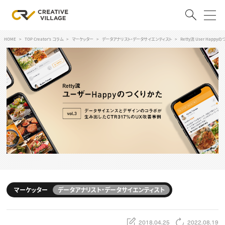
HOME
TOP Creator's コラム
マーケッター
データアナリスト・データサイエンティスト
Retty流 User Ha
ACCOUNT
ログイン
会員登録
RECRUIT
クリエイター求人を探す
CREATIVE JOB求人検索
特集求人
採用説明会
転職支援サービス
CONTENTS
スキルアップしたい！
マーケッター
データアナリスト・データサイエンティスト
スキルアップしたい！ トップ
デザイン
TOP Creator’s コラム
プログラミング
2018.04.25
2022.08.19