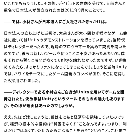
いことでもありました。その後、デイビットの意向を受けて、大前さんと
数名で日本法人が設立されたのは2011年9月のことです。
――では、小林さんが日本法人にご入社されたきっかけは。
日本法人の立ち上げた当初は、大前さんが大小問わず様々なゲーム会
社に赴いてはUnityのデモンストレーションを行っていました。当時僕
はディレクターだったので、現場のプログラマーを集めて説明を聞いた
のですが、彼らは新しいツールを使うことに不安があったみたいで。僕
もそれから暫くは時間がなくてUnityを触れなかったのですが、いざ始
めてみたら、すっかりファンになってしまったんです。ちょうど当時Unity
では、ハワイをテーマにしたゲーム開発のコンペがあり、そこに応募し
たら採用されました。
――ディレクターである小林さんご自身がUnityを用いてゲームを開
発されたと。決め手はUnityというツールそのものの魅力もあります
が、そのほか理由はあったのでしょうか。
ええ。先ほど話したように、僕はもともと経済学を勉強していたのです
が、経済の根本的な目的は“貧困をなくす”ことなんですよ。つまり、“利
益だけではなくて、公共のためになることを行う“ということ。これまで