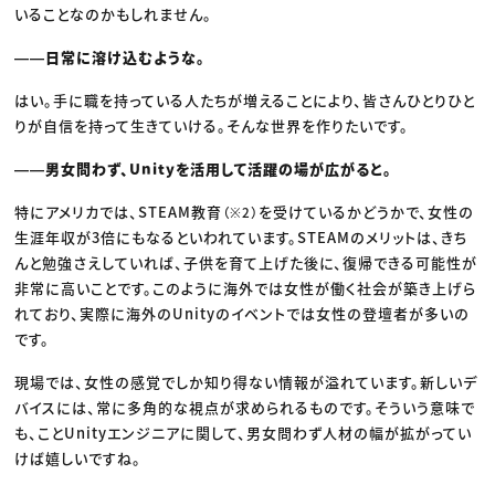
いることなのかもしれません。
――日常に溶け込むような。
はい。手に職を持っている人たちが増えることにより、皆さんひとりひと
りが自信を持って生きていける。そんな世界を作りたいです。
――男女問わず、Unityを活用して活躍の場が広がると。
特にアメリカでは、STEAM教育
を受けているかどうかで、女性の
（※2）
生涯年収が3倍にもなるといわれています。STEAMのメリットは、きち
んと勉強さえしていれば、子供を育て上げた後に、復帰できる可能性が
非常に高いことです。このように海外では女性が働く社会が築き上げら
れており、実際に海外のUnityのイベントでは女性の登壇者が多いの
です。
現場では、女性の感覚でしか知り得ない情報が溢れています。新しいデ
バイスには、常に多角的な視点が求められるものです。そういう意味で
も、ことUnityエンジニアに関して、男女問わず人材の幅が拡がってい
けば嬉しいですね。