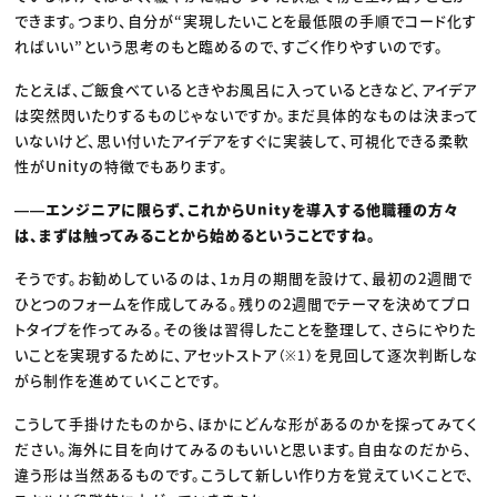
できます。つまり、自分が“実現したいことを最低限の手順でコード化す
ればいい”という思考のもと臨めるので、すごく作りやすいのです。
たとえば、ご飯食べているときやお風呂に入っているときなど、アイデア
は突然閃いたりするものじゃないですか。まだ具体的なものは決まって
いないけど、思い付いたアイデアをすぐに実装して、可視化できる柔軟
性がUnityの特徴でもあります。
――エンジニアに限らず、これからUnityを導入する他職種の方々
は、まずは触ってみることから始めるということですね。
そうです。お勧めしているのは、1ヵ月の期間を設けて、最初の2週間で
ひとつのフォームを作成してみる。残りの2週間でテーマを決めてプロ
トタイプを作ってみる。その後は習得したことを整理して、さらにやりた
いことを実現するために、アセットストア
を見回して逐次判断しな
（※1）
がら制作を進めていくことです。
こうして手掛けたものから、ほかにどんな形があるのかを探ってみてく
ださい。海外に目を向けてみるのもいいと思います。自由なのだから、
違う形は当然あるものです。こうして新しい作り方を覚えていくことで、