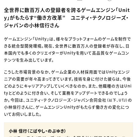
動画配信・映像制作
TOP Creator’s コラム トップ
編集・ライティング
Webクリエイター
セミナー
全世界に数百万人の登録者を誇るゲームエンジン「Unit
マーケティング
アプリクリエイター
ディレクション
ゲームクリエイター
y」がもたらす“働き方改革” ユニティ・テクノロジーズ・
業界解説・キャリア事情
映像クリエイター
ニュース・トレンド
ジャパンの小林信行さん
お役立ち基礎知識
マーケッター
クリエイターインタビュー
ニュース・トレンド トップ
C＆R Magazine
Web
ゲームエンジン「Unity」は、様々なプラットフォームのゲームを制作で
映像
きる統合型開発環境。現在、全世界に数百万人の登録者が存在し、日
ゲーム・エンタメ
広告
本国内でも多くのクリエイターがUnityを用いて高品質なゲームコン
出版
テンツを生み出しています。
CREATIVE VILLAGEからのお知らせ
こうした市場背景のなか、ゲーム企業の人材採用面ではUnityエンジ
ニアの需要が年々高まってきています。技術を身に付けた彼らは、今後
プロフェッショナル×つながる×メディア
どのようにキャリアアップしていくべきなのか。また、他職種の方はUni
tyとどのように付き合い、そして業務をアップデートできるのでしょう
か。今回は、ユニティ・テクノロジーズ・ジャパン合同会社
の
（以下、UTJ）
小林信行さんに、ゲームエンジンUnityがもたらす働き方の変化につ
いてお伺いしました。
小林 信行（こばやし・のぶゆき）