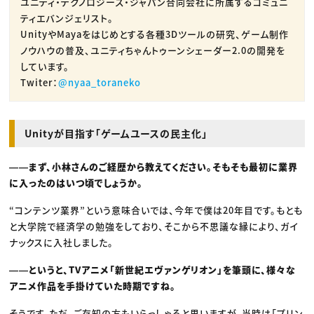
ユニティ・テクノロジーズ・ジャパン合同会社に所属するコミュニ
ティエバンジェリスト。
UnityやMayaをはじめとする各種3Dツールの研究、ゲーム制作
ノウハウの普及、ユニティちゃんトゥーンシェーダー2.0の開発を
しています。
Twiter：
@nyaa_toraneko
Unityが目指す「ゲームユースの民主化」
――まず、小林さんのご経歴から教えてください。そもそも最初に業界
に入ったのはいつ頃でしょうか。
“コンテンツ業界”という意味合いでは、今年で僕は20年目です。もとも
と大学院で経済学の勉強をしており、そこから不思議な縁により、ガイ
ナックスに入社しました。
――というと、TVアニメ「新世紀エヴァンゲリオン」を筆頭に、様々な
アニメ作品を手掛けていた時期ですね。
そうです。ただ、ご存知の方もいらっしゃると思いますが、当時は「プリン