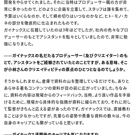
開発をやらせてくれました。それに当時はプロデューサー職の方が非
常に多かったので、どのように企画を立案して、スタッフは誰を集めて、
予算はいくらなのか、そして締め切りはいつなのかなど、ヒト・モノ・カ
ネの部分を徹底的に仕込まれたものです。
ガイナックスに在籍していたのは3年ほどでしたが、社内の色々なプロ
デューサーのもとでアシスタントを転々としていましたので、非常に勉
強になりました。
――ガイナックスの名だたるプロデューサー（及びクリエイター）のも
とで、アシスタントをご経験されていたとのことですが、ある意味、そこ
が小林さんのクリエイティビティの原点のひとつとなるのでしょうか。
そうかもしれません。倉庫で資料の山を整理しているだけでも、ありと
あらゆる著名コンテンツの資料が目の前に広がっていました。ちなみ
に、資料の内容は現場からのフィードバック。当時、より良い作品を手掛
けるために、現場から具体的な指摘が資料に綴られており、それに対し
て監督がきちんと応える姿があったのです。ガイナックスでは、直接教わ
ることは少なかったですが、先輩らの姿勢や貴重な資料の数々は、今の
自身のキャリアにも繋がっていると思います。
――ガイナックス退職後のキャリアも気になりますね。