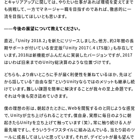
とキャリアアップに関しては、やりたい仕事があれば環境を変えてまで
も挑戦して、一方でマネージャー職を目指すのであれば、徹底的に一
流を目指してほしいとも思います。
――今後の展望について教えてください。
直近、「Unity 2018.2」を新たにリリースしました。他方、約2年間の長
期サポートが付いている安定版「Unity 2017（.4 LTS版）」も存在して
います。2018は新機能がふんだんに実装したバージョンですが、2017
はいわば旧来までのUnity総決算のような位置づけです。
どちらも、より痒いところに手が届く利便性を兼ねているほか、先ほど
から話している“自由な型”というUnityならではのメリットも継承し続
けています。難しい課題を簡単に解決することが我々の至上命題です。
それは今後も突き詰めていきます。
僕の理想の形は、朝起きたときに、Webを閲覧するのと同じような感覚
で、Unityが立ち上げられることです。僕自身、実際に毎日のように朝
起きたらUnityを立ち上げて触っています（笑）。常に触り続ける人が
最先端ですし、そういうライフスタイルに組み込んでいる、当たり前のツ
ールに成長してほしいと思っています。それが、デイビットが最も望んで