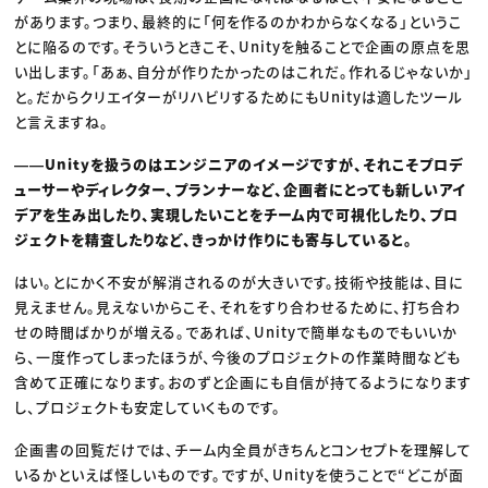
があります。つまり、最終的に「何を作るのかわからなくなる」というこ
とに陥るのです。そういうときこそ、Unityを触ることで企画の原点を思
い出します。「あぁ、自分が作りたかったのはこれだ。作れるじゃないか」
と。だからクリエイターがリハビリするためにもUnityは適したツール
と言えますね。
――Unityを扱うのはエンジニアのイメージですが、それこそプロデ
ューサーやディレクター、プランナーなど、企画者にとっても新しいアイ
デアを生み出したり、実現したいことをチーム内で可視化したり、プロ
ジェクトを精査したりなど、きっかけ作りにも寄与していると。
はい。とにかく不安が解消されるのが大きいです。技術や技能は、目に
見えません。見えないからこそ、それをすり合わせるために、打ち合わ
せの時間ばかりが増える。であれば、Unityで簡単なものでもいいか
ら、一度作ってしまったほうが、今後のプロジェクトの作業時間なども
含めて正確になります。おのずと企画にも自信が持てるようになります
し、プロジェクトも安定していくものです。
企画書の回覧だけでは、チーム内全員がきちんとコンセプトを理解して
いるかといえば怪しいものです。ですが、Unityを使うことで“どこが面