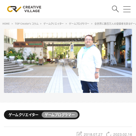
HOME
TOP Creator's コラム
ゲームクリエイター
ゲームプログラマー
全世界に数百万人の登録者を誇るゲームエ
ACCOUNT
ログイン
会員登録
RECRUIT
クリエイター求人を探す
CREATIVE JOB求人検索
特集求人
採用説明会
転職支援サービス
CONTENTS
スキルアップしたい！
ゲームクリエイター
ゲームプログラマー
スキルアップしたい！ トップ
デザイン
TOP Creator’s コラム
プログラミング
2018.07.27
2023.02.16