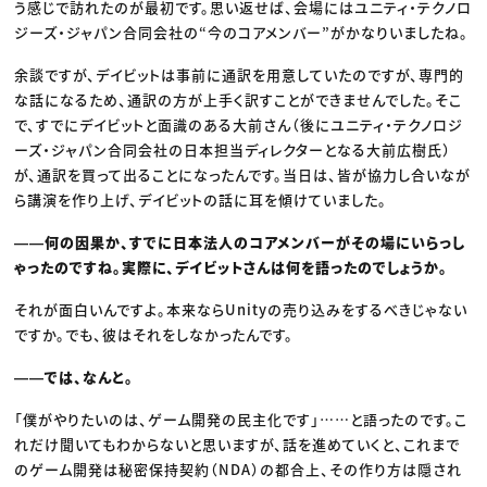
う感じで訪れたのが最初です。思い返せば、会場にはユニティ・テクノロ
ジーズ・ジャパン合同会社の“今のコアメンバー”がかなりいましたね。
余談ですが、デイビットは事前に通訳を用意していたのですが、専門的
な話になるため、通訳の方が上手く訳すことができませんでした。そこ
で、すでにデイビットと面識のある大前さん（後にユニティ・テクノロジ
ーズ・ジャパン合同会社の日本担当ディレクターとなる大前広樹氏）
が、通訳を買って出ることになったんです。当日は、皆が協力し合いなが
ら講演を作り上げ、デイビットの話に耳を傾けていました。
――何の因果か、すでに日本法人のコアメンバーがその場にいらっし
ゃったのですね。実際に、デイビットさんは何を語ったのでしょうか。
それが面白いんですよ。本来ならUnityの売り込みをするべきじゃない
ですか。でも、彼はそれをしなかったんです。
――では、なんと。
「僕がやりたいのは、ゲーム開発の民主化です」……と語ったのです。こ
れだけ聞いてもわからないと思いますが、話を進めていくと、これまで
のゲーム開発は秘密保持契約（NDA）の都合上、その作り方は隠され