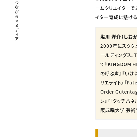
ームクリエイターで
イター育成に懸ける
塩川 洋介（しおか
2000年にスクウェ
ールディングス、T
て『KINGDOM HE
の呼ぶ声』『いけにえと
リエライト』『Fate/G
Order Gute
ン』『「タッチパ
阪成蹊大学 芸術