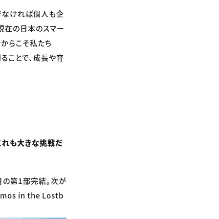
でなければ個人も企
現在の日本のスマー
だからこそ私たち
ることで、成長や育
。これも大きな挑戦だ
2月の第1部完結。次が
 in the Lostb