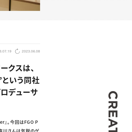
8.07.19
2023.06.08
トワークスは、
”という同社
プロデューサ
CREA
r』。今回はFGO P
。塩川さんは気鋭のゲ