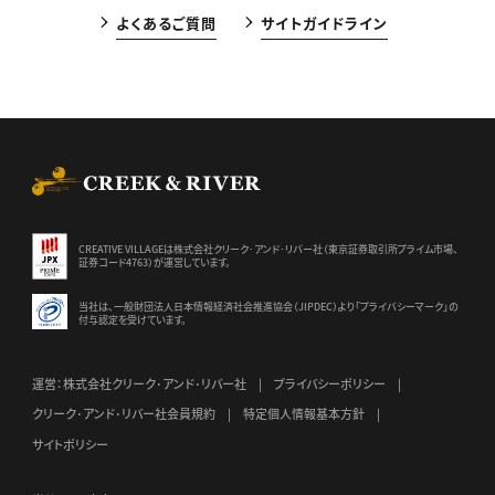
よくあるご質問
サイトガイドライン
CREEK & RIVER Co., Ltd.
CREATIVE VILLAGEは株式会社クリーク･アンド･リバー社（東京証券
取引所プライム市場、
証券コード4763）が運営しています。
当社は、一般財団法人日本情報経済社会推進協会（JIPDEC）より
「プライバシーマーク」の
付与認定を受けています。
運営：株式会社クリーク･アンド･リバー社
プライバシーポリシー
クリーク･アンド･リバー社会員規約
特定個人情報基本方針
サイトポリシー