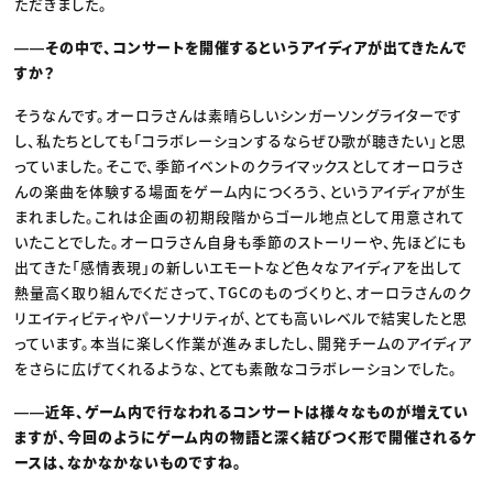
ただきました。
――その中で、コンサートを開催するというアイディアが出てきたんで
すか？
そうなんです。オーロラさんは素晴らしいシンガーソングライターです
し、私たちとしても「コラボレーションするならぜひ歌が聴きたい」と思
っていました。そこで、季節イベントのクライマックスとしてオーロラさ
んの楽曲を体験する場面をゲーム内につくろう、というアイディアが生
まれました。これは企画の初期段階からゴール地点として用意されて
いたことでした。オーロラさん自身も季節のストーリーや、先ほどにも
出てきた「感情表現」の新しいエモートなど色々なアイディアを出して
熱量高く取り組んでくださって、TGCのものづくりと、オーロラさんのク
リエイティビティやパーソナリティが、とても高いレベルで結実したと思
っています。本当に楽しく作業が進みましたし、開発チームのアイディア
をさらに広げてくれるような、とても素敵なコラボレーションでした。
――近年、ゲーム内で行なわれるコンサートは様々なものが増えてい
ますが、今回のようにゲーム内の物語と深く結びつく形で開催されるケ
ースは、なかなかないものですね。