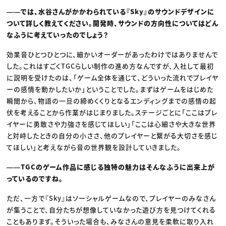
――では、水谷さんがかかわられている『Sky』のサウンドデザインに
ついて詳しく教えてください。開発時、サウンドの方向性についてはどん
なふうに考えていったのでしょう？
効果音ひとつひとつに、細かいオーダーがあったわけではありませんで
した。これはすごくTGCらしい制作の進め方なんですが、入社して最初
に説明を受けたのは、「ゲーム全体を通じて、どういった流れでプレイヤ
ーの感情を動かしたいか」ということでした。まずはゲームをはじめた
瞬間から、物語の一旦の締めくくりとなるエンディングまでの感情の起
伏を考えることから作業がはじまりました。ステージごとに「ここはプレ
イヤーに勇敢さや力強さを感じてほしい」「ここは心細さや大きな世界
と対峙したときの自分の小ささ、他のプレイヤーと繋がる大切さを感じ
てほしい」と考えながら音の世界観を設計していきました。
――TGCのゲーム作品に感じる独特の魅力はそんなふうに出来上が
っているのですね。
ただ、一方で『Sky』はソーシャルゲームなので、プレイヤーのみなさん
が集うことで、自分たちが想像していなかった遊び方を見つけてくれる
こともあります。そういった場合も、みなさんの意見を柔軟に取り入れ