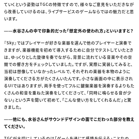
ていくという姿勢はTGCの特徴ですので、様々なご意見をいただきなが
ら改善していけるのは、ライブサービスのゲームならではの魅力だと思
います。
――水谷さんの中で印象的だった「想定外の使われ方」といいますと？
『Sky』ではプレイヤーが好きな楽器を選んで他のプレイヤーと演奏で
きますが、楽器機能を初めて導入するために自分でテストしていたとき
は、ゆっくりとした旋律を奏でながら、背景に流れている音楽やその空
間での響き方をチェックしていました。ですが、実際に実装してみると、
当初は想像していなかったレベルで、それぞれの楽器を本物のように
演奏してくださる方がたくさんいたんです。小さな画面の中に表示され
るUIではありますが、両手を使ってフルに鍵盤楽器を演奏するよりもた
くさんの和音を重ねた演奏をしてくださって、「同時に鳴らせる音が少
ない」という声を聞いて初めて、「こんな使い方をしてくれるんだ」と驚
きました。
――他にも、水谷さんがサウンドデザインの面でこだわった部分を教え
てください。
TGCが大切にしているのは「ゲームを通じて感情を伝える」ことなの