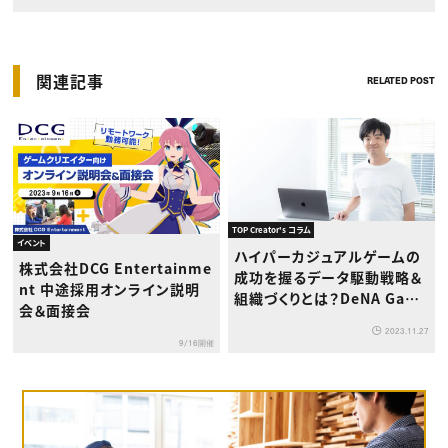
関連記事
RELATED POST
TOP Creator's コラム
イベント
ハイパーカジュアルゲームの
株式会社DCG Entertainme
成功を握るデータ駆動戦略＆
nt 中途採用オンライン説明
組織づくりとは？DeNA Gam
会＆面接会
es Tokyo・益田大平さんイン
2023.11.27
タビュー
9/16開催