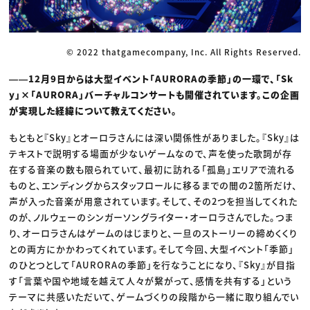
© 2022 thatgamecompany, Inc. All Rights Reserved.
――12月9日からは大型イベント「AURORAの季節」の一環で、「Sk
y」×「AURORA」バーチャルコンサートも開催されています。この企画
が実現した経緯について教えてください。
もともと『Sky』とオーロラさんには深い関係性がありました。『Sky』は
テキストで説明する場面が少ないゲームなので、声を使った歌詞が存
在する音楽の数も限られていて、最初に訪れる「孤島」エリアで流れる
ものと、エンディングからスタッフロールに移るまでの間の2箇所だけ、
声が入った音楽が用意されています。そして、その2つを担当してくれた
のが、ノルウェーのシンガーソングライター・オーロラさんでした。つま
り、オーロラさんはゲームのはじまりと、一旦のストーリーの締めくくり
との両方にかかわってくれています。そして今回、大型イベント「季節」
のひとつとして「AURORAの季節」を行なうことになり、『Sky』が目指
す「言葉や国や地域を越えて人々が繋がって、感情を共有する」という
テーマに共感いただいて、ゲームづくりの段階から一緒に取り組んでい