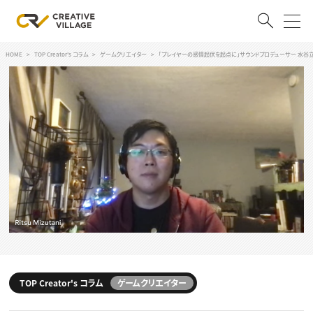
HOME
TOP Creator's コラム
ゲームクリエイター
「プレイヤーの感情起伏を起点に」サウンドプロデューサー 水谷立
ACCOUNT
ログイン
会員登録
RECRUIT
クリエイター求人を探す
CREATIVE JOB求人検索
特集求人
採用説明会
転職支援サービス
CONTENTS
スキルアップしたい！
スキルアップしたい！ トップ
TOP Creator's コラム
ゲームクリエイター
デザイン
TOP Creator’s コラム
プログラミング