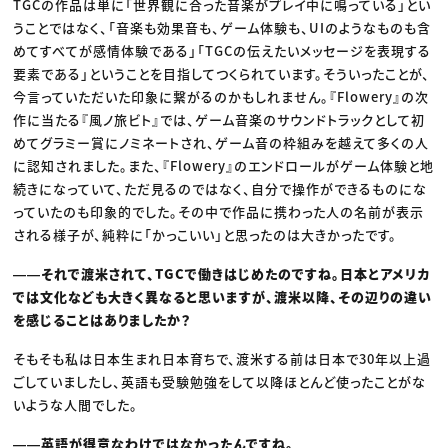
TGCの作品は単に「世界観に合った音楽がプレイ中に鳴っている」とい
うことではなく、「音楽も効果音も、ゲーム体験も、UIのようなものも含
めてすべてが感情体験である」「TGCの伝えたいメッセージを表現する
要素である」ということを目指してつくられています。そういったことが、
今言っていただいた印象に繋がるのかもしれません。『Flowery』の次
作に当たる『風ノ旅ビト』では、ゲーム音楽のサウンドトラックとして初
めてグラミー賞にノミネートされ、ゲーム音の枠組みを越えて多くの人
に認知されました。また、『Flowery』のエンドロールがゲーム体験と地
続きになっていて、ただ見るのではなく、自分で操作ができるものにな
っていたのも印象的でした。その中で作品に携わった人の名前が表示
される様子が、純粋に「かっこいい」と思ったのは大きかったです。
――それで渡米されて、TGCで働きはじめたのですね。日本とアメリカ
では文化なども大きく異なると思いますが、渡米以降、その辺りの違い
を感じることはありましたか？
そもそも私は日本生まれ日本育ちで、渡米する前は日本で30年以上過
ごしていましたし、英語も受験勉強をして以降ほとんど使ったことがな
いような人間でした。
――英語が得意なわけではなかったんですね。