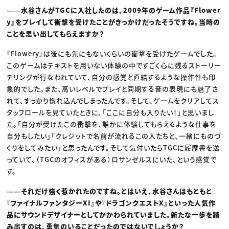
――水谷さんがTGCに入社したのは、2009年のゲーム作品『Flower
y』をプレイして衝撃を受けたことがきっかけだったそうですね。当時の
ことを思い出してもらえますか？
『Flowery』は後にも先にもないくらいの衝撃を受けたゲームでした。
このゲームはテキストを用いない体験の中ですごく心に残るストーリー
テリングが行なわれていて、自分の感覚と直結するような操作性も印
象的でした。また、高いレベルでプレイと同期する音の表現にも魅了さ
れて、すっかり惚れ込んでしまったんです。そして、ゲームをクリアしてス
タッフロールを見ていたときに、「ここに自分も入りたい！」と思いまし
た。「自分が受けたこの衝撃を、誰かに体験してもらえるような仕事を
自分もしたい」「クレジットで名前が流れるこの人たちと、一緒にものづ
くりをしてみたい」と思ったんです。そして気付いたらTGCに履歴書を送
っていて、（TGCのオフィスがある）ロサンゼルスにいた、という感覚で
す。
――それだけ強く惹かれたのですね。とはいえ、水谷さんはもともと
『ファイナルファンタジーXI』や『ドラゴンクエストX』といった人気作
品にサウンドデザイナーとしてかかわられていました。新たな一歩を踏
み出すのは、勇気のいることだったのではないでしょうか？