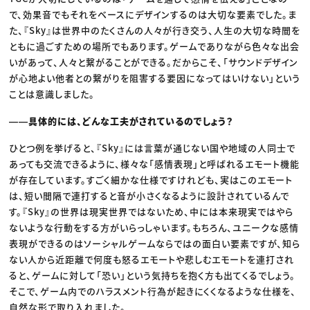
で、効果音でもそれをベースにデザインするのは大切な要素でした。ま
た、『Sky』は世界中のたくさんの人々が行き交う、人生の大切な時間を
ともに過ごすための場所でもあります。ゲームでありながら色々な出会
いがあって、人々と繋がることができる。だからこそ、「サウンドデザイン
が心地よい他者との繋がりを阻害する要因になってはいけない」という
ことは意識しました。
――具体的には、どんな工夫がされているのでしょう？
ひとつ例を挙げると、『Sky』には言葉が通じない国や地域の人同士で
あっても交流できるように、様々な「感情表現」と呼ばれるエモート機能
が存在しています。すごく細かな仕様ですけれども、実はこのエモート
は、短い間隔で連打すると音が小さくなるように設計されているんで
す。『Sky』の世界は現実世界ではないため、中には本来現実ではやら
ないような行動をする方がいらっしゃいます。もちろん、ユニークな感情
表現ができるのはソーシャルゲームならではの面白い要素ですが、知ら
ない人から近距離で何度も怒るエモートや悲しむエモートを連打され
ると、ゲームに対して「恐い」という気持ちを抱く方も出てくるでしょう。
そこで、ゲーム内でのハラスメント行為が起きにくくなるような仕様を、
自然な形で取り入れました。