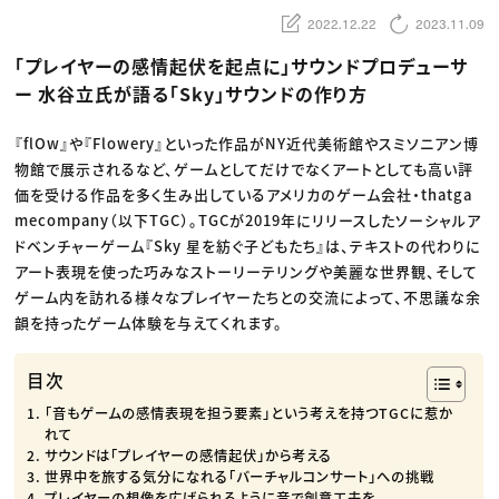
動画配信・映像制作
TOP Creator’s コラム トップ
編集・ライティング
Webクリエイター
2022.12.22
2023.11.09
セミナー
マーケティング
アプリクリエイター
ディレクション
ゲームクリエイター
「プレイヤーの感情起伏を起点に」サウンドプロデューサ
業界解説・キャリア事情
映像クリエイター
ニュース・トレンド
お役立ち基礎知識
ー 水谷立氏が語る「Sky」サウンドの作り方
マーケッター
クリエイターインタビュー
ニュース・トレンド トップ
C＆R Magazine
Web
『flOw』や『Flowery』といった作品がNY近代美術館やスミソニアン博
映像
物館で展示されるなど、ゲームとしてだけでなくアートとしても高い評
ゲーム・エンタメ
広告
価を受ける作品を多く生み出しているアメリカのゲーム会社・thatga
出版
mecompany（以下TGC）。TGCが2019年にリリースしたソーシャルア
CREATIVE VILLAGEからのお知らせ
ドベンチャーゲーム『Sky 星を紡ぐ子どもたち』は、テキストの代わりに
アート表現を使った巧みなストーリーテリングや美麗な世界観、そして
プロフェッショナル×つながる×メディア
ゲーム内を訪れる様々なプレイヤーたちとの交流によって、不思議な余
韻を持ったゲーム体験を与えてくれます。
目次
「音もゲームの感情表現を担う要素」という考えを持つTGCに惹か
れて
サウンドは「プレイヤーの感情起伏」から考える
世界中を旅する気分になれる「バーチャルコンサート」への挑戦
プレイヤーの想像を広げられるように音で創意工夫を