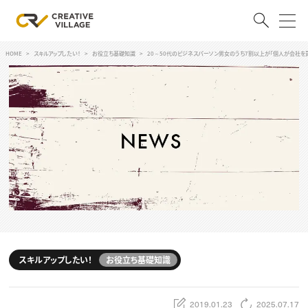
HOME
スキルアップしたい！
お役立ち基礎知識
20～50代のビジネスパーソン男女のうち7割以上が「個人が会社を買
ACCOUNT
ログイン
会員登録
RECRUIT
クリエイター求人を探す
CREATIVE JOB求人検索
特集求人
採用説明会
転職支援サービス
CONTENTS
スキルアップしたい！
スキルアップしたい！
お役立ち基礎知識
スキルアップしたい！ トップ
デザイン
TOP Creator’s コラム
プログラミング
2019.01.23
2025.07.17