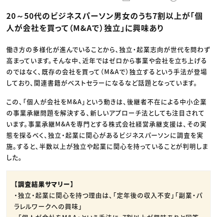
動画配信・映像制作
TOP Creator’s コラム トップ
編集・ライティング
Webクリエイター
セミナー
20～50代のビジネスパーソン男女のうち7割以上が「個
マーケティング
アプリクリエイター
ディレクション
ゲームクリエイター
人が会社を買って（M&Aで）独立」に興味あり
業界解説・キャリア事情
映像クリエイター
ニュース・トレンド
お役立ち基礎知識
マーケッター
クリエイターインタビュー
働き方の多様化が進んでいることから、独立・起業志向が世代を問わず
ニュース・トレンド トップ
C＆R Magazine
Web
高まっています。そんな中、近年ではゼロから事業や会社を立ち上げる
映像
のではなく、既存の会社を買って（M&Aで）独立するという手法が登場
ゲーム・エンタメ
しており、関連書籍がベストセラーになるなど話題となっています。
広告
出版
CREATIVE VILLAGEからのお知らせ
この、「個人が会社をM&A」という動きは、後継者不在による中小企業
の事業承継問題を解決する、新しいアプローチ法としても注目されて
います。事業承継M&Aを専門とする株式会社経営承継支援は、その実
プロフェッショナル×つながる×メディア
態を探るべく、独立・起業に関心があるビジネスパーソンに調査を実
施。すると、半数以上が独立や起業に関心を持っていることが判明しま
した。
【調査結果サマリー】
・独立・起業に関心を持つ理由は、「定年後の収入不安」「副業・パ
ラレルワークへの興味」