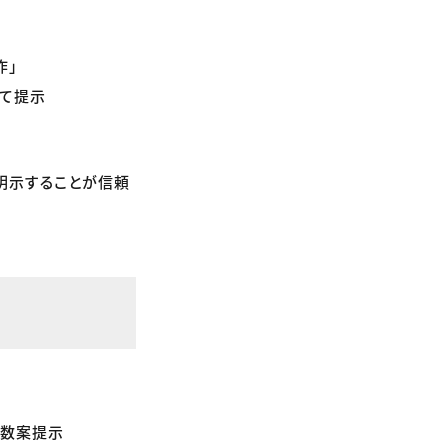
作」
して提示
明示することが信頼
複数案提示