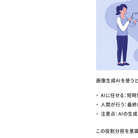
画像生成AIを使う
AIに任せる：短
人間が行う：最終
注意点：AIの生
この役割分担を意識