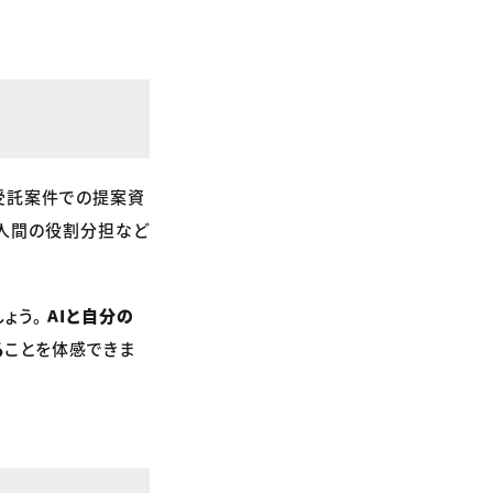
 受託案件での提案資
と人間の役割分担など
しょう。
AIと自分の
る
ことを体感できま