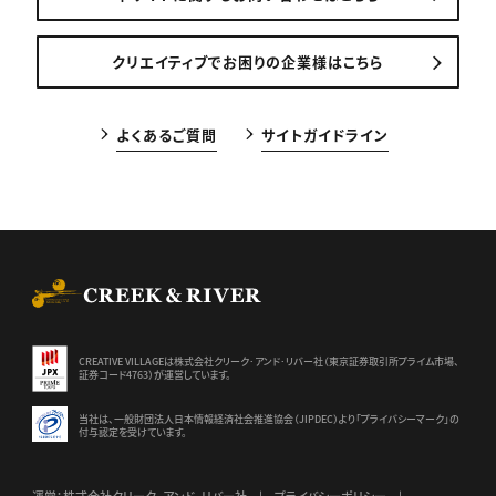
クリエイティブでお困りの企業様はこちら
よくあるご質問
サイトガイドライン
CREEK & RIVER Co., Ltd.
CREATIVE VILLAGEは株式会社クリーク･アンド･リバー社（東京証券
取引所プライム市場、
証券コード4763）が運営しています。
当社は、一般財団法人日本情報経済社会推進協会（JIPDEC）より
「プライバシーマーク」の
付与認定を受けています。
運営：株式会社クリーク･アンド･リバー社
プライバシーポリシー