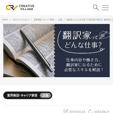
HOME
スキルアップしたい！
業界解説・キャリア事情
出版
翻訳家ってどんな仕事？仕事内容や働き方、翻訳家に
ACCOUNT
ログイン
会員登録
RECRUIT
クリエイター求人を探す
CREATIVE JOB求人検索
特集求人
採用説明会
転職支援サービス
CONTENTS
スキルアップしたい！
業界解説・キャリア事情
出版
スキルアップしたい！ トップ
デザイン
TOP Creator’s コラム
プログラミング
2019.03.22
2023.08.21