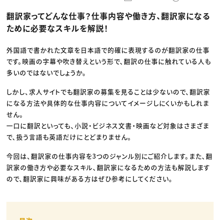
動画配信・映像制作
TOP Creator’s コラム トップ
編集・ライティング
Webクリエイター
セミナー
翻訳家ってどんな仕事？仕事内容や働き方、翻訳家になる
マーケティング
アプリクリエイター
ディレクション
ゲームクリエイター
ために必要なスキルを解説！
業界解説・キャリア事情
映像クリエイター
ニュース・トレンド
お役立ち基礎知識
マーケッター
クリエイターインタビュー
外国語で書かれた文章を日本語で的確に表現するのが翻訳家の仕事
ニュース・トレンド トップ
C＆R Magazine
Web
です。映画の字幕や吹き替えという形で、翻訳の仕事に触れている人も
映像
多いのではないでしょうか。
ゲーム・エンタメ
広告
しかし、求人サイトでも翻訳家の募集を見ることは少ないので、翻訳家
出版
CREATIVE VILLAGEからのお知らせ
になる方法や具体的な仕事内容についてイメージしにくいかもしれま
せん。
一口に翻訳といっても、小説・ビジネス文書・映画など対象はさまざま
プロフェッショナル×つながる×メディア
で、扱う言語も英語だけにとどまりません。
今回は、翻訳家の仕事内容を3つのジャンル別にご紹介します。また、翻
訳家の働き方や必要なスキル、翻訳家になるための方法も解説します
ので、翻訳家に興味がある方はぜひ参考にしてください。