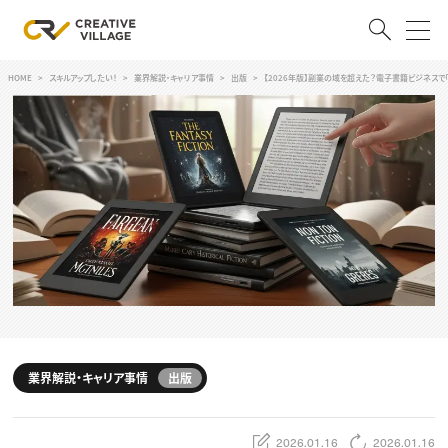
HOME
スキルアップしたい！
業界解説・キャリア事情
出版
【2026年版】副業の域を超えた？電子書籍ビジネスで
ACCOUNT
ログイン
会員登録
RECRUIT
クリエイター求人を探す
CREATIVE JOB求人検索
特集求人
採用説明会
転職支援サービス
CONTENTS
スキルアップしたい！
業界解説・キャリア事情
出版
スキルアップしたい！ トップ
デザイン
TOP Creator’s コラム
プログラミング
2026.01.16
2026.01.16