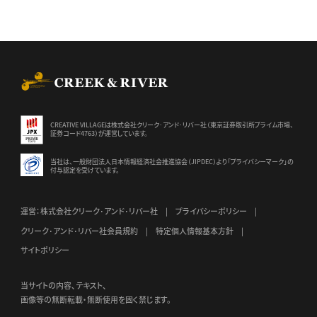
CREEK & RIVER Co., Ltd.
CREATIVE VILLAGEは株式会社クリーク･アンド･リバー社（東京証券
取引所プライム市場、
証券コード4763）が運営しています。
当社は、一般財団法人日本情報経済社会推進協会（JIPDEC）より
「プライバシーマーク」の
付与認定を受けています。
運営：株式会社クリーク･アンド･リバー社
プライバシーポリシー
クリーク･アンド･リバー社会員規約
特定個人情報基本方針
サイトポリシー
当サイトの内容、テキスト、
画像等の無断転載・無断使用を固く禁じます。