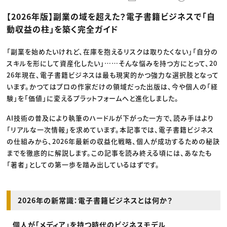
動画配信・映像制作
TOP Creator’s コラム トップ
編集・ライティング
Webクリエイター
セミナー
【2026年版】副業の域を超えた？電子書籍ビジネスで「自
マーケティング
アプリクリエイター
ディレクション
ゲームクリエイター
動収益の柱」を築く完全ガイド
業界解説・キャリア事情
映像クリエイター
ニュース・トレンド
お役立ち基礎知識
マーケッター
クリエイターインタビュー
「副業を始めたいけれど、在庫を抱えるリスクは取りたくない」「自分の
ニュース・トレンド トップ
C＆R Magazine
Web
スキルを形にして資産化したい」……そんな悩みを持つ方にとって、20
映像
26年現在、電子書籍ビジネスは最も現実的かつ強力な選択肢となって
ゲーム・エンタメ
います。かつてはプロの作家だけの領域だった出版は、今や個人の「経
広告
出版
験」を「価値」に変えるプラットフォームへと進化しました。
CREATIVE VILLAGEからのお知らせ
AI技術の普及により執筆のハードルが下がった一方で、読み手はより
「リアルな一次情報」を求めています。本記事では、電子書籍ビジネス
プロフェッショナル×つながる×メディア
の仕組みから、2026年最新の収益化戦略、個人が成功するための秘訣
までを徹底的に解説します。この記事を読み終える頃には、あなたも
「著者」としての第一歩を踏み出しているはずです。
2026年の新常識：電子書籍ビジネスとは何か？
個人が「メディア」を持つ時代のビジネスモデル