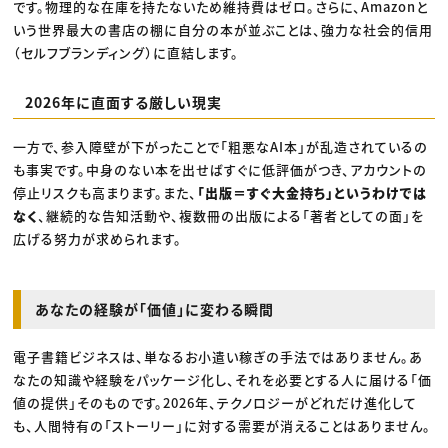
です。物理的な在庫を持たないため維持費はゼロ。さらに、Amazonと
いう世界最大の書店の棚に自分の本が並ぶことは、強力な社会的信用
（セルフブランディング）に直結します。
2026年に直面する厳しい現実
一方で、参入障壁が下がったことで「粗悪なAI本」が乱造されているの
も事実です。中身のない本を出せばすぐに低評価がつき、アカウントの
停止リスクも高まります。また、
「出版＝すぐ大金持ち」というわけでは
なく
、継続的な告知活動や、複数冊の出版による「著者としての面」を
広げる努力が求められます。
あなたの経験が「価値」に変わる瞬間
電子書籍ビジネスは、単なるお小遣い稼ぎの手法ではありません。あ
なたの知識や経験をパッケージ化し、それを必要とする人に届ける「価
値の提供」そのものです。2026年、テクノロジーがどれだけ進化して
も、人間特有の「ストーリー」に対する需要が消えることはありません。