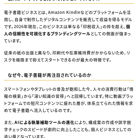
電子書籍ビジネスとは、Amazon Kindleなどのプラットフォームを活
用し、自身で制作したデジタルコンテンツを販売して収益を得るモデル
です。2026年現在、このビジネスは単なる「印税収入」の枠を超え、
個
人の信頼性を可視化するブランディングツール
としての側面が強まっ
ています。
従来の紙の出版と異なり、印刷代や在庫維持費がかからないため、リ
スクを極限まで抑えてスタートできるのが最大の特徴です。
なぜ今、電子書籍が再注目されているのか
スマートフォンやタブレットの普及が飽和した今、人々の消費行動は「情
報の検索」から「深い知識の習得」へと回帰しています。特に動画プラッ
トフォームでの短尺コンテンツに疲れた層が、体系立てられた情報を求
めて電子書籍へ流入しているのです。
また、
AIによる執筆補助ツールの進化
により、構成案の作成や誤字脱
字チェックのスピードが劇的に向上したことも、個人ビジネスとしての
追い風となっています。