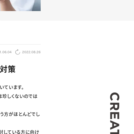
1.06.04
2022.08.26
と対策
いています。
CREA
は珍しくないのでは
いう方がほとんどでし
討している方に向け