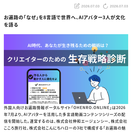
動画配信・映像制作
TOP Creator’s コラム トップ
編集・ライティング
Webクリエイター
2026.07.03
2026.07.03
セミナー
マーケティング
アプリクリエイター
ディレクション
ゲームクリエイター
お遍路の「なぜ」を8言語で世界へ、AIアバター3人が文化
業界解説・キャリア事情
映像クリエイター
ニュース・トレンド
を語る
お役立ち基礎知識
マーケッター
クリエイターインタビュー
ニュース・トレンド トップ
C＆R Magazine
Web
映像
ゲーム・エンタメ
広告
出版
CREATIVE VILLAGEからのお知らせ
プロフェッショナル×つながる×メディア
外国人向けお遍路情報ポータルサイト「OHENRO.ONLINE」は2026
年7月より、AIアバターを活用した多言語動画コンテンツシリーズの配
信を開始した。運営するのは、株式会社伸和エージェンシー、株式会社
こころ旅行社、株式会社こんにちハローの3社で構成する「お遍路の魅