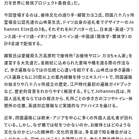
力を世界に発信プロジェクト委員会」だ。
今回登場するのは、接待文化の語り手・越智カヨコ氏、四国八十八ヶ所
霊場会公認先達の山﨑英生氏、ドイツ出身の巡礼者でデザイナーのJo
hannes Elze氏の3名。それぞれをAIアバター化し、日本語・英語・フラ
ンス語・ドイツ語・イタリア語・スペイン語・中国語（簡体字・繁体字）の
計8言語で配信する。
越智氏は愛媛県久万高原町で接待所「お接待サロン カヨちゃん家」を
運営する大先達だ。金剛杖に込められた意味や橋を渡る際の作法な
ど、歩き遍路ならではの伝統と心遣いを紹介する。山﨑氏は歩き遍路・
バス遍路ともに20周以上の案内経験を持つエキスパートで、四国遍路
の始まりや八十八ヶ所成立の歴史、江戸時代最初の遍路ガイドブック
など、歴史的背景をわかりやすく解説する。そしてJohannes氏は、外
国人巡礼者ならではの視点から、札所ごとの歩き方のコツやトイレ・休
憩所の位置、英語対応情報など実践的なアドバイスを届ける。
近年、四国遍路には欧米・アジアを中心に多くの外国人巡礼者が訪れ
ている。しかし、なぜ橋では杖をつかないのか、お接待とはどのような
文化なのかといった精神的・文化的背景は、多言語で知る機会がほと
んどなかった。同サイトはこうした課題に応え、単なる観光情報にとど