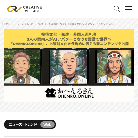
HOME
ニュース・トレンド
Web
お遍路の「なぜ」を8言語で世界へ、AIアバター3人が文化を語る
ACCOUNT
ログイン
会員登録
RECRUIT
クリエイター求人を探す
CREATIVE JOB求人検索
特集求人
採用説明会
転職支援サービス
CONTENTS
スキルアップしたい！
スキルアップしたい！ トップ
ニュース・トレンド
Web
デザイン
TOP Creator’s コラム
プログラミング