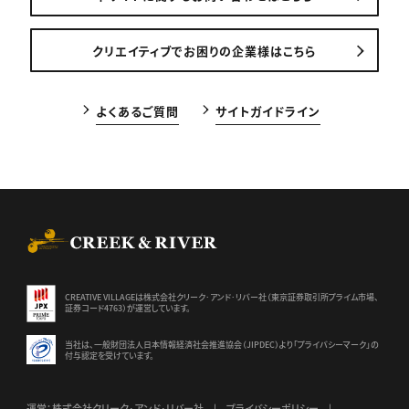
クリエイティブでお困りの企業様はこちら
よくあるご質問
サイトガイドライン
CREEK & RIVER Co., Ltd.
CREATIVE VILLAGEは株式会社クリーク･アンド･リバー社（東京証券
取引所プライム市場、
証券コード4763）が運営しています。
当社は、一般財団法人日本情報経済社会推進協会（JIPDEC）より
「プライバシーマーク」の
付与認定を受けています。
運営：株式会社クリーク･アンド･リバー社
プライバシーポリシー