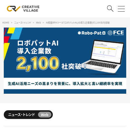
HOME
ニュース・トレンド
Web
AI搭載RPAツール「ロボパットAI」の導入企業数が2,100社を突破
ACCOUNT
ログイン
会員登録
RECRUIT
クリエイター求人を探す
CREATIVE JOB求人検索
特集求人
採用説明会
転職支援サービス
CONTENTS
スキルアップしたい！
ニュース・トレンド
Web
スキルアップしたい！ トップ
デザイン
TOP Creator’s コラム
プログラミング