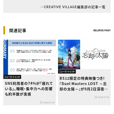
CREATIVE VILLAGE編集部の記事一覧
関連記事
RELATED POST
ニュース・トレンド
ニュース・トレンド
BS12限定の特典映像つき！
SNS利用者の74%が「疲れて
『Duel Masters LOST ～忘
いる」。睡眠・集中力への影響
却の太陽～』が9月2日深夜か
も約半数が実感
ら放送開始
2026.07.30
2026.07.29