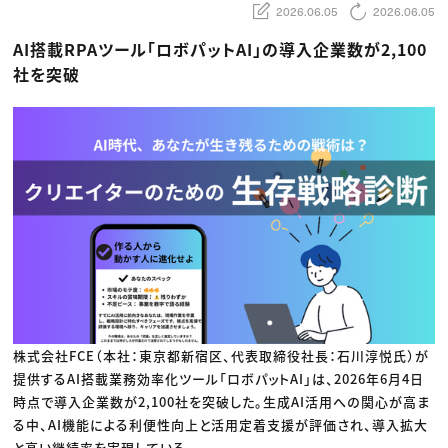
動画配信・映像制作
TOP Creator’s コラム トップ
2026.06.05
2026.06.05
編集・ライティング
Webクリエイター
セミナー
マーケティング
アプリクリエイター
AI搭載RPAツール「ロボパットAI」の導入企業数が2,100
ディレクション
ゲームクリエイター
業界解説・キャリア事情
映像クリエイター
社を突破
ニュース・トレンド
お役立ち基礎知識
マーケッター
クリエイターインタビュー
ニュース・トレンド トップ
C＆R Magazine
Web
映像
ゲーム・エンタメ
広告
出版
CREATIVE VILLAGEからのお知らせ
プロフェッショナル×つながる×メディア
株式会社FCE（本社：東京都新宿区、代表取締役社長：石川淳悦氏）が
提供するAI搭載業務効率化ツール「ロボパットAI」は、2026年6月4日
時点で導入企業数が2,100社を突破した。生成AI活用への関心が高ま
る中、AI機能による利便性向上と活用定着支援が評価され、導入拡大
と高い継続率を実現している。