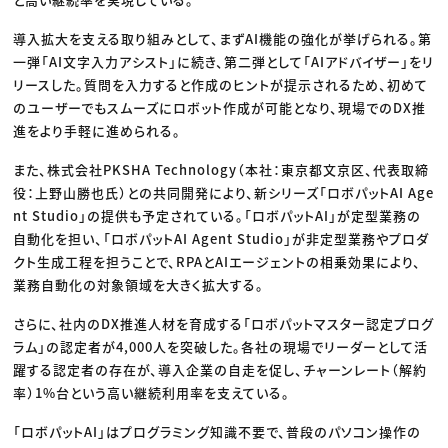
導入拡大を支える取り組みとして、まずAI機能の強化が挙げられる。第
一弾「AI文字入力アシスト」に続き、第二弾として「AIアドバイザー」をリ
リースした。質問を入力すると作成のヒントが提示されるため、初めて
のユーザーでもスムーズにロボット作成が可能となり、現場でのDX推
進をより手軽に進められる。
また、株式会社PKSHA Technology（本社：東京都文京区、代表取締
役：上野山勝也氏）との共同開発により、新シリーズ「ロボパットAI Age
nt Studio」の提供も予定されている。「ロボパットAI」が定型業務の
自動化を担い、「ロボパットAI Agent Studio」が非定型業務やプロダ
クト生成工程を担うことで、RPAとAIエージェントの相乗効果により、
業務自動化の対象領域を大きく拡大する。
さらに、社内のDX推進人材を育成する「ロボパットマスター認定プログ
ラム」の認定者が4,000人を突破した。各社の現場でリーダーとして活
躍する認定者の存在が、導入企業の自走を促し、チャーンレート（解約
率）1%台という高い継続利用率を支えている。
「ロボパットAI」はプログラミング知識不要で、普段のパソコン操作の