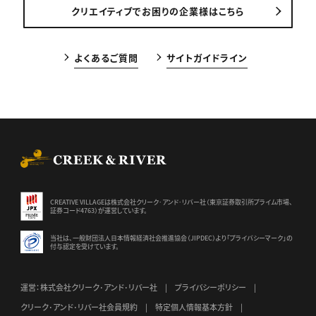
クリエイティブでお困りの企業様はこちら
よくあるご質問
サイトガイドライン
CREEK & RIVER Co., Ltd.
CREATIVE VILLAGEは株式会社クリーク･アンド･リバー社（東京証券
取引所プライム市場、
証券コード4763）が運営しています。
当社は、一般財団法人日本情報経済社会推進協会（JIPDEC）より
「プライバシーマーク」の
付与認定を受けています。
運営：株式会社クリーク･アンド･リバー社
プライバシーポリシー
クリーク･アンド･リバー社会員規約
特定個人情報基本方針