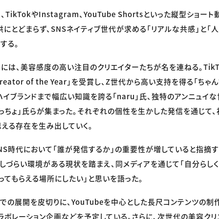
ikTokやInstagram、YouTube Shortsといった縦型ショ
にとどまらず、SNSネイティブ世代が求める「リアルな共感」と「
する。
は、美容感度の高い注目のクリエイターたちが名を連ねる。TikTok A
 Creator of the Year」を受賞し、Z世代から高い支持を得る「
ハイブランドまで幅広い知識を誇る「naru」氏、独特のアンニュイ
っちょ」氏らが集まった。それぞれの個性を生かした発信を通じて、
思える存在を生み出していく。
NS時代において「誰が発信するか」の重要性が増していると指摘
しづらい環境がある現状を踏まえ、同メディアを通じて「自分らし
ってもらえる場所にしたい」と思いを語った。
での展開を皮切りに、YouTubeを中心とした長尺コンテンツの制
ラボレーション企画などを予定している。さらに、次世代の美容ク