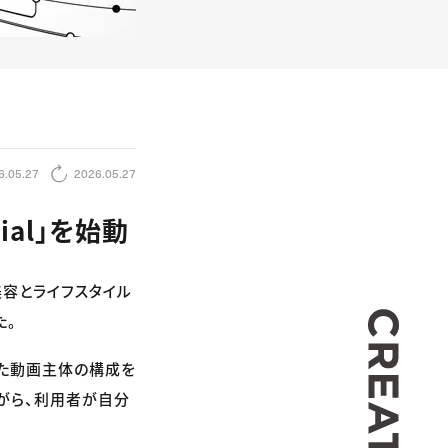
6.05.27
2026.05.27
cial」を始動
美容とライフスタイル
CREA
た。
した動画主体の構成を
がら、利用者が自分