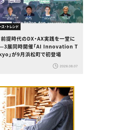
ース・トレンド
I前提時代のDX・AX実践を一堂に
—3展同時開催「AI Innovation T
kyo」が9月浜松町で初登場
2026.08.07