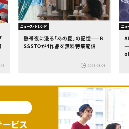
ニュース・トレンド
ニュ
ブ
熱帯夜に浸る「あの夏」の記憶——B
A
日
SSSTOが4作品を無料特集配信
—
o
.03
2026.08.06
料
サービス