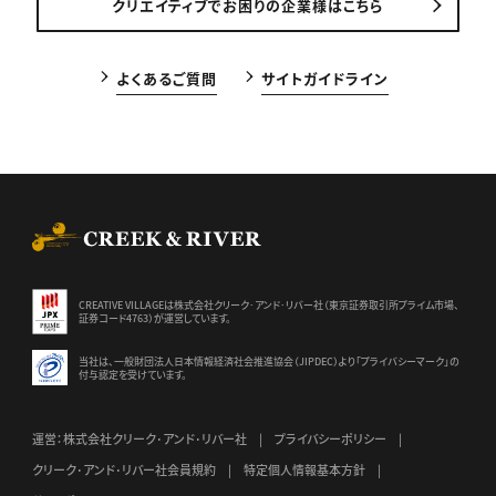
クリエイティブでお困りの企業様はこちら
よくあるご質問
サイトガイドライン
CREEK & RIVER Co., Ltd.
CREATIVE VILLAGEは株式会社クリーク･アンド･リバー社（東京証券
取引所プライム市場、
証券コード4763）が運営しています。
当社は、一般財団法人日本情報経済社会推進協会（JIPDEC）より
「プライバシーマーク」の
付与認定を受けています。
運営：株式会社クリーク･アンド･リバー社
プライバシーポリシー
クリーク･アンド･リバー社会員規約
特定個人情報基本方針