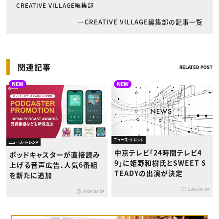
CREATIVE VILLAGE編集部
CREATIVE VILLAGE編集部の記事一覧
関連記事
RELATED POST
NEW
NEW
ニュース・トレンド
ニュース・トレンド
中京テレビ「24時間テレビ4
ポッドキャスターが直接読み
9」に姫野和樹氏とSWEET S
上げる音声広告、人気6番組
TEADYの出演が決定
を新たに追加
2026.08.04
2026.08.05