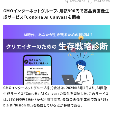
動画配信・映像制作
2024.08.05
2024.08.20
TOP Creator’s コラム トップ
編集・ライティング
Webクリエイター
セミナー
マーケティング
アプリクリエイター
GMOインターネットグループ、月額990円で高品質画像生
ディレクション
ゲームクリエイター
成サービス『ConoHa AI Canvas』を開始
業界解説・キャリア事情
映像クリエイター
ニュース・トレンド
お役立ち基礎知識
マーケッター
クリエイターインタビュー
ニュース・トレンド トップ
C＆R Magazine
Web
映像
ゲーム・エンタメ
広告
出版
CREATIVE VILLAGEからのお知らせ
プロフェッショナル×つながる×メディア
GMOインターネットグループ株式会社は、2024年8月1日より、AI画像
生成サービス『ConoHa AI Canvas』の提供を開始した。このサービス
は、月額990円（税込）から利用可能で、最新の画像生成AIである「Sta
ble Diffusion XL」を搭載している点が特徴である。