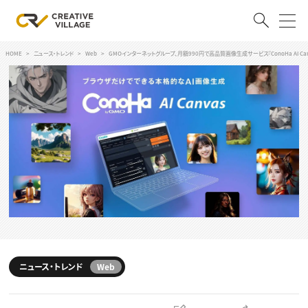
HOME
ニュース・トレンド
Web
GMOインターネットグループ、月額990円で高品質画像生成サービス『ConoHa AI Can
ACCOUNT
ログイン
会員登録
RECRUIT
クリエイター求人を探す
CREATIVE JOB求人検索
特集求人
採用説明会
転職支援サービス
CONTENTS
スキルアップしたい！
ニュース・トレンド
Web
スキルアップしたい！ トップ
デザイン
TOP Creator’s コラム
プログラミング