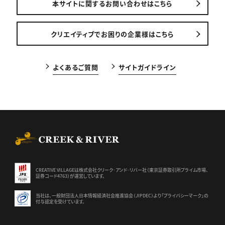
本サイトに関するお問い合わせはこちら
クリエイティブでお困りの企業様はこちら
よくあるご質問
サイトガイドライン
CREEK & RIVER Co., Ltd.
CREATIVE VILLAGEは株式会社クリーク･アンド･リバー社（東京証券
取引所プライム市場、
証券コード4763）が運営しています。
当社は、一般財団法人日本情報経済社会推進協会（JIPDEC）より
「プライバシーマーク」の
付与認定を受けています。