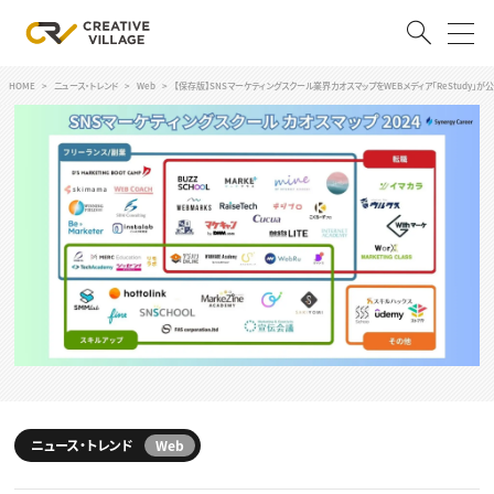
HOME
ニュース・トレンド
Web
【保存版】SNSマーケティングスクール業界カオスマップをWEBメディア「ReStudy」が
ACCOUNT
ログイン
会員登録
RECRUIT
クリエイター求人を探す
CREATIVE JOB求人検索
特集求人
採用説明会
転職支援サービス
CONTENTS
スキルアップしたい！
スキルアップしたい！ トップ
ニュース・トレンド
Web
デザイン
TOP Creator’s コラム
プログラミング