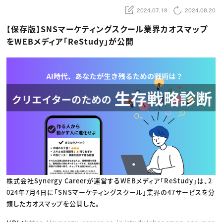
動画配信・映像制作
TOP Creator’s コラム トップ
編集・ライティング
Webクリエイター
2024.07.19
2024.08.20
セミナー
マーケティング
アプリクリエイター
ディレクション
ゲームクリエイター
【保存版】SNSマーケティングスクール業界カオスマップ
業界解説・キャリア事情
映像クリエイター
ニュース・トレンド
をWEBメディア「ReStudy」が公開
お役立ち基礎知識
マーケッター
クリエイターインタビュー
ニュース・トレンド トップ
C＆R Magazine
Web
映像
ゲーム・エンタメ
広告
出版
CREATIVE VILLAGEからのお知らせ
プロフェッショナル×つながる×メディア
株式会社Synergy Careerが運営するWEBメディア「ReStudy」は、2
024年7月4日に「SNSマーケティングスクール」業界の47サービスを分
類したカオスマップを公開した。