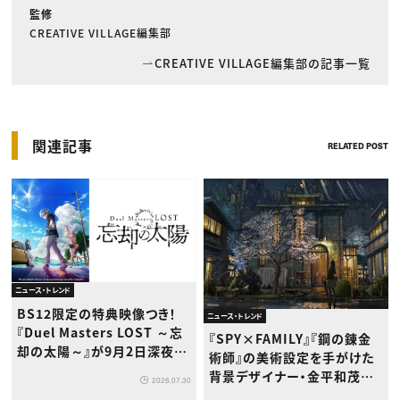
監修
CREATIVE VILLAGE編集部
CREATIVE VILLAGE編集部の記事一覧
関連記事
RELATED POST
ニュース・トレンド
BS12限定の特典映像つき！
ニュース・トレンド
『Duel Masters LOST ～忘
『SPY×FAMILY』『鋼の錬金
却の太陽～』が9月2日深夜か
術師』の美術設定を手がけた
ら放送開始
背景デザイナー・金平和茂氏
2026.07.30
が版画展を開催