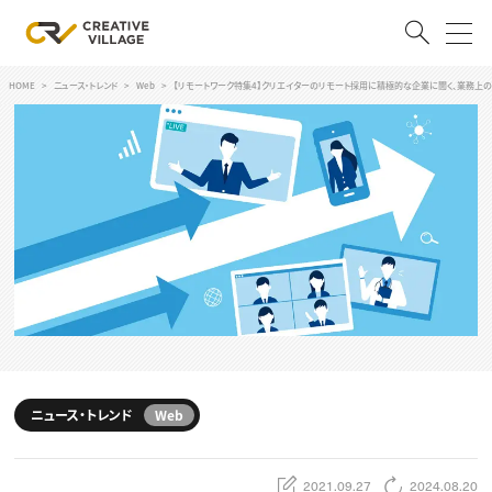
HOME
ニュース・トレンド
Web
【リモートワーク特集4】クリエイターのリモート採用に積極的な企業に聞く、業務上
ACCOUNT
ログイン
会員登録
RECRUIT
クリエイター求人を探す
CREATIVE JOB求人検索
特集求人
採用説明会
転職支援サービス
CONTENTS
スキルアップしたい！
ニュース・トレンド
Web
スキルアップしたい！ トップ
デザイン
TOP Creator’s コラム
プログラミング
2021.09.27
2024.08.20