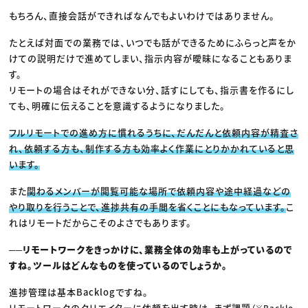
もちろん、直接会話ができればなんでもよいわけではありません。
たとえば対面での業務では、いつでも話ができるためにふらっと声をか
けての説明だけで進めてしまい、指示内容が曖昧になることもありま
す。
リモートの場合はそれができない分、話すにしても、指示書を作るにし
ても、明確に伝えることを意識するようになりました。
フルリモートでの進め方に慣れるうちに、だんだんと依頼内容が精査さ
れ、依頼する方も、制作する方も効率よく作業にとりかかれていると思
います。
また
関わるメンバーが閲覧可能な場所で依頼内容や途中経過などの
やり取りを行うことで、進捗共有の手間を省くことにもなっています。
こ
れはリモートだからこそのよさでもあります。
──リモートワークをきっかけに、業務全体の効率も上がっているので
すね。ツールはどんなものを使っているのでしょうか。
進捗管理は基本Backlogですね。
リモートワークのクリエイターに依頼を出す時は、まず課題
（※Backlo