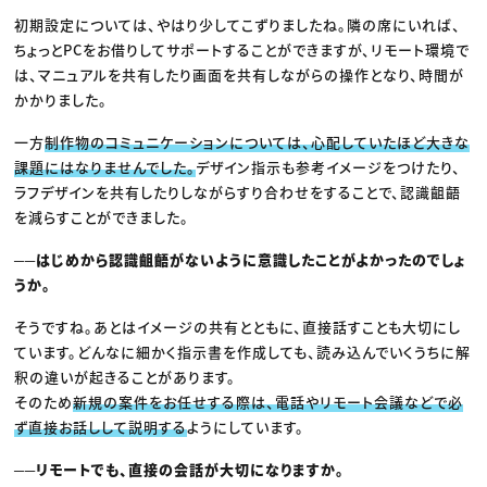
初期設定については、やはり少してこずりましたね。隣の席にいれば、
ちょっとPCをお借りしてサポートすることができますが、リモート環境で
は、マニュアルを共有したり画面を共有しながらの操作となり、時間が
かかりました。
一方
制作物のコミュニケーションについては、心配していたほど大きな
課題にはなりませんでした。
デザイン指示も参考イメージをつけたり、
ラフデザインを共有したりしながらすり合わせをすることで、認識齟齬
を減らすことができました。
──はじめから認識齟齬がないように意識したことがよかったのでしょ
うか。
そうですね。あとはイメージの共有とともに、直接話すことも大切にし
ています。どんなに細かく指示書を作成しても、読み込んでいくうちに解
釈の違いが起きることがあります。
そのため
新規の案件をお任せする際は、電話やリモート会議などで必
ず直接お話しして説明する
ようにしています。
──リモートでも、直接の会話が大切になりますか。