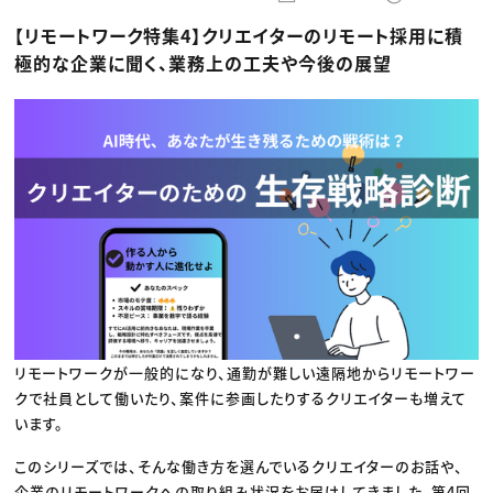
動画配信・映像制作
TOP Creator’s コラム トップ
編集・ライティング
Webクリエイター
セミナー
【リモートワーク特集4】クリエイターのリモート採用に積
マーケティング
アプリクリエイター
ディレクション
ゲームクリエイター
極的な企業に聞く、業務上の工夫や今後の展望
業界解説・キャリア事情
映像クリエイター
ニュース・トレンド
お役立ち基礎知識
マーケッター
クリエイターインタビュー
ニュース・トレンド トップ
C＆R Magazine
Web
映像
ゲーム・エンタメ
広告
出版
CREATIVE VILLAGEからのお知らせ
プロフェッショナル×つながる×メディア
リモートワークが一般的になり、通勤が難しい遠隔地からリモートワー
クで社員として働いたり、案件に参画したりするクリエイターも増えて
います。
このシリーズでは、そんな働き方を選んでいるクリエイターのお話や、
企業のリモートワークへの取り組み状況をお届けしてきました。第4回