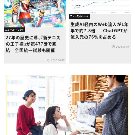
ニュース・トレンド
生成AI経由のWeb流入が1年
半で約7.8倍——ChatGPTが
ニュース・トレンド
流入元の76％を占める
27年の歴史に幕、『新テニス
の王子様』が第477話で完
2026.08.07
結 全国統一試験も開催
2026.08.05