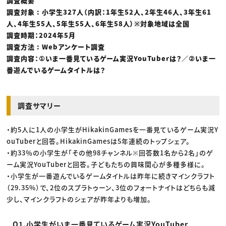
調査概要
調査対象 : 小学生327人（内訳：1年生52人、2年生46人、3年生61
人、4年生55人、5年生55人、6年生58人）※対象地域は全国
調査時期：2024年5月
調査方法 : Webアンケート調査
調査内容：①いま一番見ているゲーム実況YouTuberは？／②いま一
番遊んでいるゲームタイトルは？
調査サマリー
・約5人に1人の小学生がHikakinGamesを一番見ているゲーム実況Y
ouTuberと回答。HikakinGamesは5年連続のトップシェア。
・約33％の小学生が「その他98チャンネル※回答数1名から2名」のゲ
ーム実況YouTuberと回答。子どもたちの興味関心が多種多様に。
・小学生が一番遊んでいるゲームタイトルは昨年に続きマインクラフト
（29.35%）で、2位のスプラトゥーン、3位のフォートナイトはどちらも減
少し、マインクラフトのシェアが昨年よりも増加。
Q1.小学生がいま一番見ているゲーム実況YouTuber