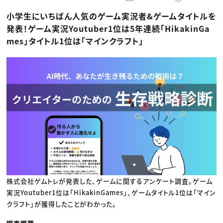
動画配信・映像制作
TOP Creator’s コラム トップ
編集・ライティング
Webクリエイター
セミナー
小学生にいちばん人気のゲーム実況者&ゲームタイトルを
マーケティング
アプリクリエイター
ディレクション
ゲームクリエイター
発表！ゲーム実況Youtuber1位は5年連続「HikakinGa
業界解説・キャリア事情
映像クリエイター
ニュース・トレンド
mes」タイトル1位は「マインクラフト」
お役立ち基礎知識
マーケッター
クリエイターインタビュー
ニュース・トレンド トップ
C＆R Magazine
Web
映像
ゲーム・エンタメ
広告
出版
CREATIVE VILLAGEからのお知らせ
プロフェッショナル×つながる×メディア
株式会社ゲムトレが発表した、ゲームに関するアンケート調査。ゲーム
実況Youtuber1位は「HikakinGames」、ゲームタイトル1位は「マイン
クラフト」が獲得したことがわかった。