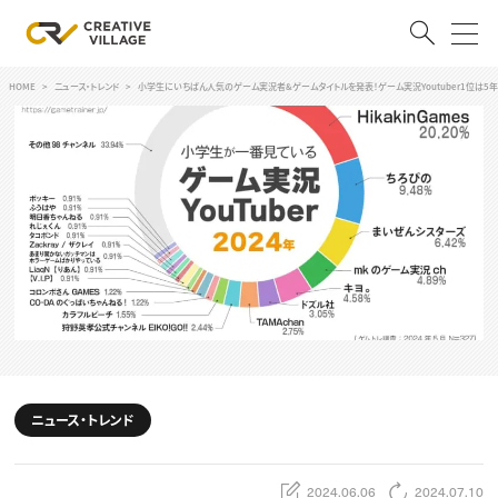
HOME
ニュース・トレンド
小学生にいちばん人気のゲーム実況者&ゲームタイトルを発表！ゲーム実況Youtuber1位は5年連続「
ACCOUNT
ログイン
会員登録
RECRUIT
クリエイター求人を探す
CREATIVE JOB求人検索
特集求人
採用説明会
転職支援サービス
CONTENTS
スキルアップしたい！
ニュース・トレンド
スキルアップしたい！ トップ
デザイン
TOP Creator’s コラム
プログラミング
2024.06.06
2024.07.10