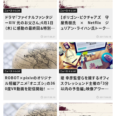
ニュース・トレンド
ニュース・トレンド
ドラマ『ファイナルファンタジ
【ポリゴン・ピクチャアズ 守
ーXIV 光のお父さん』6月1日
屋秀樹氏 × Netflix ジ
（木）に感動の最終回＆特別編
ュリアン・ライハン氏トークイ
配信スタート！
ベントレポート】 劇場上映・N
2017.05.31
2017.05.19
etflix配信を同時に！「劇場∞
Netflix」プロジェクト
ニュース・トレンド
ニュース・トレンド
ROBOT×pixivのオリジナ
堤 幸彦監督らを擁するオフィ
ル短編アニメ『オニズシ』の36
スクレッシェンド主催の「3分
0度VR動画を配信開始！ ～ス
以内の予告編」映像アワード
シカワイイ！3分で笑って、お腹
グランプリ発表！
2017.05.10
2017.04.03
も減るアニメ『オニズシ』のフ
ル3DCGの世界へ～