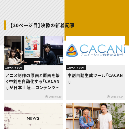
動画配信・映像制作
TOP Creator’s コラム トップ
編集・ライティング
Webクリエイター
セミナー
マーケティング
アプリクリエイター
ディレクション
ゲームクリエイター
業界解説・キャリア事情
映像クリエイター
ニュース・トレンド
お役立ち基礎知識
マーケッター
【20ページ目】映像の新着記事
クリエイターインタビュー
ニュース・トレンド トップ
C＆R Magazine
Web
映像
ゲーム・エンタメ
広告
出版
CREATIVE VILLAGEからのお知らせ
ニュース・トレンド
ニュース・トレンド
プロフェッショナル×つながる×メディア
アニメ制作の原画と原画を繋
中割自動生成ツール「CACAN
ぐ中割を自動化する「CACAN
i」
i」が日本上陸―コンテンツ東
京2018に出展＆実演ライブを
2018.04.10
2018.04.04
実施