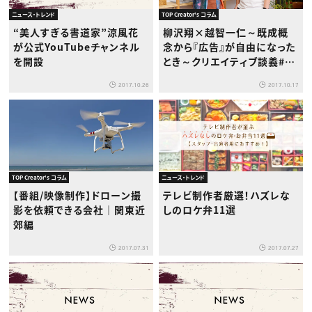
ニュース・トレンド
TOP Creator's コラム
“美人すぎる書道家”涼風花
柳沢翔×越智一仁～既成概
が公式YouTubeチャンネル
念から『広告』が自由になった
を開設
とき～クリエイティブ談義#1
2017.10.26
2017.10.17
TOP Creator's コラム
ニュース・トレンド
【番組/映像制作】ドローン撮
テレビ制作者厳選！ハズレな
影を依頼できる会社｜関東近
しのロケ弁11選
郊編
2017.07.31
2017.07.27