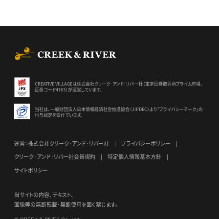
CREEK & RIVER Co., Ltd.
CREATIVE VILLAGEは株式会社クリーク･アンド･リバー社（東京証券
取引所プライム市場、
証券コード4763）が運営しています。
当社は、一般財団法人日本情報経済社会推進協会（JIPDEC）より
「プライバシーマーク」の
付与認定を受けています。
運営：株式会社クリーク･アンド･リバー社
プライバシーポリシー
クリーク･アンド･リバー社会員規約
特定個人情報基本方針
サイトポリシー
当サイトの内容、テキスト、
画像等の無断転載・無断使用を固く禁じます。