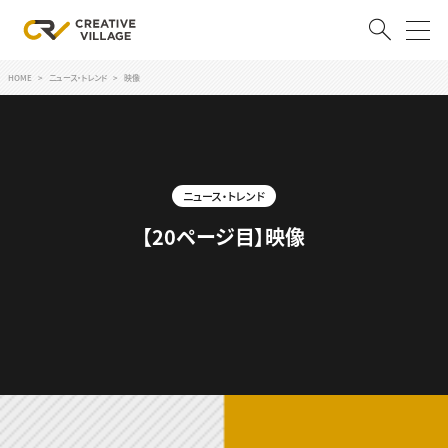
HOME
ニュース・トレンド
映像
ACCOUNT
ログイン
会員登録
ニュース・トレンド
RECRUIT
【20ページ目】映像
クリエイター求人を探す
CREATIVE JOB求人検索
特集求人
採用説明会
転職支援サービス
CONTENTS
スキルアップしたい！
スキルアップしたい！ トップ
デザイン
TOP Creator’s コラム
プログラミング