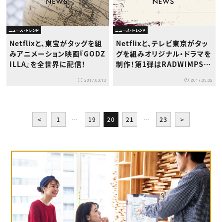
ニュース・トレンド
ニュース・トレンド
Netflixと、東宝がタッグを組
Netflixと、テレビ東京がタッ
みアニメーション映画『GODZ
グを組みオリジナル・ドラマを
ILLA』を全世界に配信！
制作！第1弾はRADWIMPS、
野田洋次郎主演の密室ミステ
2017.03.13
2017.03.02
リー
<
1
…
19
20
21
…
23
>