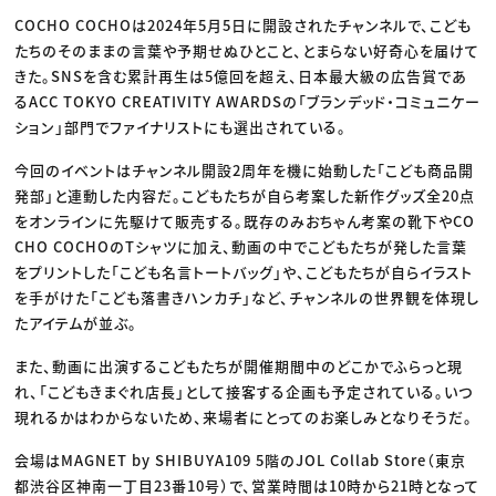
COCHO COCHOは2024年5月5日に開設されたチャンネルで、こども
たちのそのままの言葉や予期せぬひとこと、とまらない好奇心を届けて
きた。SNSを含む累計再生は5億回を超え、日本最大級の広告賞であ
るACC TOKYO CREATIVITY AWARDSの「ブランデッド・コミュニケー
ション」部門でファイナリストにも選出されている。
今回のイベントはチャンネル開設2周年を機に始動した「こども商品開
発部」と連動した内容だ。こどもたちが自ら考案した新作グッズ全20点
をオンラインに先駆けて販売する。既存のみおちゃん考案の靴下やCO
CHO COCHOのTシャツに加え、動画の中でこどもたちが発した言葉
をプリントした「こども名言トートバッグ」や、こどもたちが自らイラスト
を手がけた「こども落書きハンカチ」など、チャンネルの世界観を体現し
たアイテムが並ぶ。
また、動画に出演するこどもたちが開催期間中のどこかでふらっと現
れ、「こどもきまぐれ店長」として接客する企画も予定されている。いつ
現れるかはわからないため、来場者にとってのお楽しみとなりそうだ。
会場はMAGNET by SHIBUYA109 5階のJOL Collab Store（東京
都渋谷区神南一丁目23番10号）で、営業時間は10時から21時となって