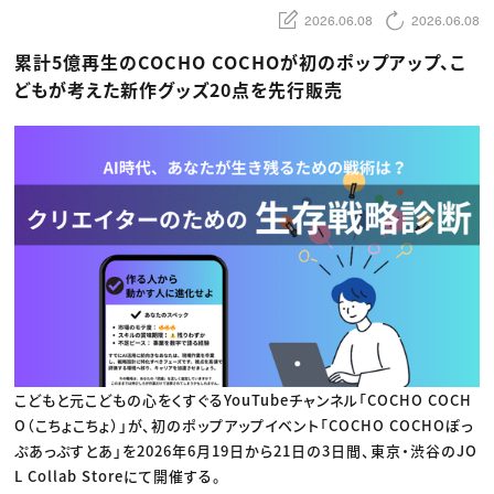
動画配信・映像制作
TOP Creator’s コラム トップ
編集・ライティング
2026.06.08
2026.06.08
Webクリエイター
セミナー
マーケティング
アプリクリエイター
ディレクション
ゲームクリエイター
累計5億再生のCOCHO COCHOが初のポップアップ、こ
業界解説・キャリア事情
映像クリエイター
ニュース・トレンド
どもが考えた新作グッズ20点を先行販売
お役立ち基礎知識
マーケッター
クリエイターインタビュー
ニュース・トレンド トップ
C＆R Magazine
Web
映像
ゲーム・エンタメ
広告
出版
CREATIVE VILLAGEからのお知らせ
プロフェッショナル×つながる×メディア
こどもと元こどもの心をくすぐるYouTubeチャンネル「COCHO COCH
O（こちょこちょ）」が、初のポップアップイベント「COCHO COCHOぽっ
ぷあっぷすとあ」を2026年6月19日から21日の3日間、東京・渋谷のJO
L Collab Storeにて開催する。