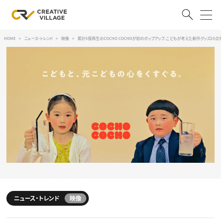
HOME
ニュース・トレンド
映像
累計5億再生のCOCHO COCHOが初のポップアップ、こどもが考えた新作グッズ20
ACCOUNT
ログイン
会員登録
RECRUIT
クリエイター求人を探す
CREATIVE JOB求人検索
特集求人
採用説明会
転職支援サービス
CONTENTS
スキルアップしたい！
スキルアップしたい！ トップ
ニュース・トレンド
映像
デザイン
TOP Creator’s コラム
プログラミング