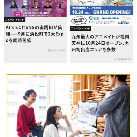
ニュース・トレンド
AI×ECとSNSの実践知が集
ニュース・トレンド
結——9月に浜松町で2大Exp
九州最大のアニメイトが福岡
oを同時開催
天神に10月24日オープン、九
州初出店エリアも多数
2026.08.06
2026.08.04