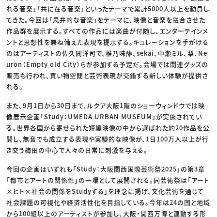
れる音楽」「共に在る音楽」といったテーマで累計5000人以上を動員し
てきた。今回は「思弁的な音楽」をテーマに、映像と音楽を融合させた
作品群を展示する。すべての作品には楽曲が付随し、エンターテインメ
ントと思想性を兼ね備えた表現を提示する。キュレーションを手がける
のはアーティストの佐久間洋司で、椎乃味醂、sekai、中瀬ミル、梨、Ne
uron（Empty old City）らが参加する予定だ。会場では関連グッズの
販売も行われ、買い物空間と芸術表現が交錯する新しい体験が提供さ
れる。
また、9月1日から30日まで、ルクア大阪1階のショーウィンドウでは映
像展示企画「Study：UMEDA URBAN MUSEUM」が実施されてい
る。世界各国から寄せられた短編映像の中から選ばれた約20作品を公
開し、無音でも成立する表現や実験的な映像が、1日100万人以上が行
き交う梅田の中心で人々の日常に刺激を与える。
今回の企画はいずれも「Study：大阪関西国際芸術祭2025」の第3章
「都市とアートの関係性」の一環として展開される。同芸術祭は「アート
×ヒト×社会の関係をStudyする」を理念に掲げ、文化芸術を通じて
社会課題の可視化や経済活性化を目指している。今年は24の国と地域
から100組以上のアーティストが参加し、大阪・関西万博と連動する形