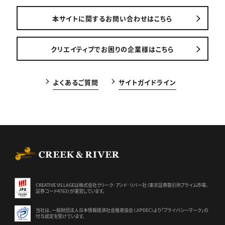
本サイトに関するお問い合わせはこちら
クリエイティブでお困りの企業様はこちら
よくあるご質問
サイトガイドライン
CREEK & RIVER Co., Ltd.
CREATIVE VILLAGEは株式会社クリーク･アンド･リバー社（東京証券
取引所プライム市場、
証券コード4763）が運営しています。
当社は、一般財団法人日本情報経済社会推進協会（JIPDEC）より
「プライバシーマーク」の
付与認定を受けています。