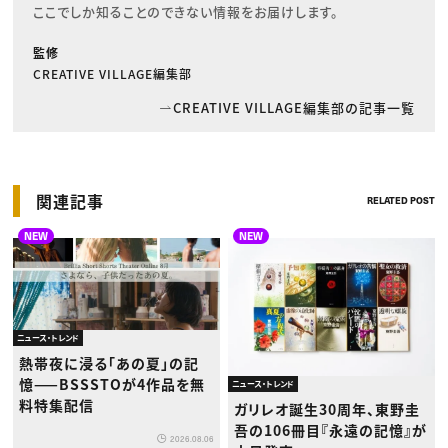
ここでしか知ることのできない情報をお届けします。
監修
CREATIVE VILLAGE編集部
CREATIVE VILLAGE編集部の記事一覧
関連記事
RELATED POST
NEW
NEW
ニュース・トレンド
熱帯夜に浸る「あの夏」の記
憶——BSSSTOが4作品を無
ニュース・トレンド
料特集配信
ガリレオ誕生30周年、東野圭
吾の106冊目『永遠の記憶』が
2026.08.06