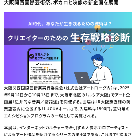
動画配信・映像制作
大阪関西国際芸術祭、ボカロと映像の新企画を展開
TOP Creator’s コラム トップ
編集・ライティング
Webクリエイター
セミナー
マーケティング
アプリクリエイター
ディレクション
ゲームクリエイター
業界解説・キャリア事情
映像クリエイター
ニュース・トレンド
お役立ち基礎知識
マーケッター
クリエイターインタビュー
ニュース・トレンド トップ
C＆R Magazine
Web
映像
ゲーム・エンタメ
広告
出版
CREATIVE VILLAGEからのお知らせ
プロフェッショナル×つながる×メディア
大阪関西国際芸術祭実行委員会（株式会社アートローグ内）は、2025
年9月14日から10月13日まで、大阪市北区の「ルクア大阪」でアート企
画展「思弁的な音楽／物語派」を開催する。会場はJR大阪駅直結の商
業施設内に位置する「LUCUAホール」で、入場料は1500円。芸術祭の
エキシビションプログラムの一環として実施される。
本展は、インターネットカルチャーを牽引する人気ボカロアーティスト
によるアート作品を紹介するシリーズの第4弾である。これまで「拡張さ