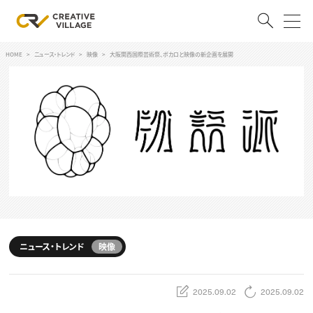
HOME
ニュース・トレンド
映像
大阪関西国際芸術祭、ボカロと映像の新企画を展開
ACCOUNT
ログイン
会員登録
RECRUIT
クリエイター求人を探す
CREATIVE JOB求人検索
特集求人
採用説明会
転職支援サービス
CONTENTS
ニュース・トレンド
映像
スキルアップしたい！
スキルアップしたい！ トップ
デザイン
2025.09.02
2025.09.02
TOP Creator’s コラム
プログラミング