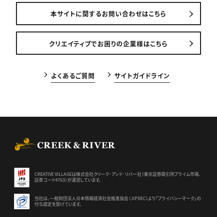
本サイトに関するお問い合わせはこちら
クリエイティブでお困りの企業様はこちら
よくあるご質問
サイトガイドライン
CREEK & RIVER Co., Ltd.
CREATIVE VILLAGEは株式会社クリーク･アンド･リバー社（東京証券
取引所プライム市場、
証券コード4763）が運営しています。
当社は、一般財団法人日本情報経済社会推進協会（JIPDEC）より
「プライバシーマーク」の
付与認定を受けています。