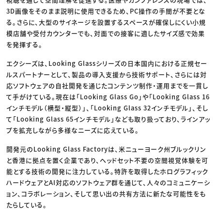
3D画像をそのまま説明に使用できるため、PC操作の手間が不要とな
る。さらに、大型のサイネージを設置するスペースが確保しにくい小規
模店舗や受付カウンターでも、対面での接客に適したサイズ感で効果
を発揮する。
エクシーズは、Looking Glassシリーズの日本国内における正規セー
ルスパートナーとして、製品の導入支援から技術サポート、さらには対
応ソフトウェアの自社開発を通じたコンテンツ制作・運用までを一貫し
て手がけている。現在は「Looking Glass Go」や「Looking Glass 16
インチモデル（横型・縦型）」、「Looking Glass 32インチモデル」、そし
て「Looking Glass 65インチモデル」なども取り扱っており、ラインアッ
プを拡充しながら多様なニーズに応えている。
開発元のLooking Glass Factoryは、米ニューヨーク州ブルックリン
と香港に拠点を置く企業であり、ヘッドセット不要の空間視覚体験を可
能とする技術の開発に注力している。特許を取得したホログラフィック
ハードウェアとAI対応のソフトウェア群を通じて、人々のコミュニケーシ
ョン、コラボレーション、そして思い出の共有方法に新たな可能性をも
たらしている。