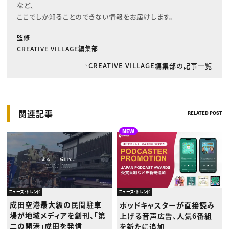
など、

ここでしか知ることのできない情報をお届けします。
監修
CREATIVE VILLAGE編集部
CREATIVE VILLAGE編集部の記事一覧
関連記事
RELATED POST
NEW
ニュース・トレンド
ニュース・トレンド
成田空港最大級の民間駐車
ポッドキャスターが直接読み
場が地域メディアを創刊、「第
上げる音声広告、人気6番組
二の開港」成田を発信
を新たに追加