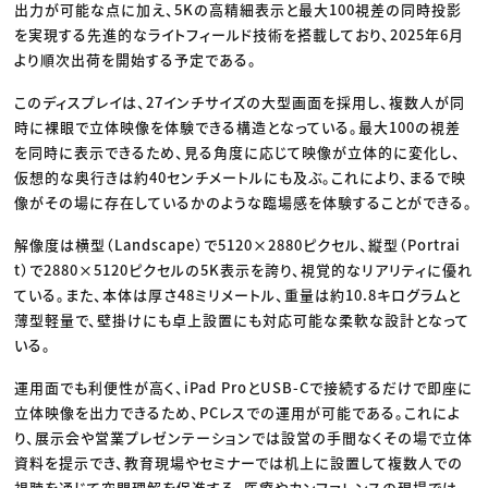
出力が可能な点に加え、5Kの高精細表示と最大100視差の同時投影
を実現する先進的なライトフィールド技術を搭載しており、2025年6月
より順次出荷を開始する予定である。
このディスプレイは、27インチサイズの大型画面を採用し、複数人が同
時に裸眼で立体映像を体験できる構造となっている。最大100の視差
を同時に表示できるため、見る角度に応じて映像が立体的に変化し、
仮想的な奥行きは約40センチメートルにも及ぶ。これにより、まるで映
像がその場に存在しているかのような臨場感を体験することができる。
解像度は横型（Landscape）で5120×2880ピクセル、縦型（Portrai
t）で2880×5120ピクセルの5K表示を誇り、視覚的なリアリティに優れ
ている。また、本体は厚さ48ミリメートル、重量は約10.8キログラムと
薄型軽量で、壁掛けにも卓上設置にも対応可能な柔軟な設計となって
いる。
運用面でも利便性が高く、iPad ProとUSB-Cで接続するだけで即座に
立体映像を出力できるため、PCレスでの運用が可能である。これによ
り、展示会や営業プレゼンテーションでは設営の手間なくその場で立体
資料を提示でき、教育現場やセミナーでは机上に設置して複数人での
視聴を通じて空間理解を促進する。医療やカンファレンスの現場では、