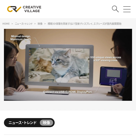
HOME
ニュース・トレンド
映像
裸眼3D体験を革新する27型新ディスプレイ、エクシーズが国内展開開始
ACCOUNT
ログイン
会員登録
RECRUIT
クリエイター求人を探す
CREATIVE JOB求人検索
特集求人
採用説明会
転職支援サービス
CONTENTS
スキルアップしたい！
スキルアップしたい！ トップ
ニュース・トレンド
映像
デザイン
TOP Creator’s コラム
プログラミング