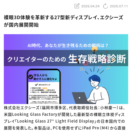
動画配信・映像制作
TOP Creator’s コラム トップ
編集・ライティング
Webクリエイター
2025.04.24
2025.07.11
セミナー
マーケティング
アプリクリエイター
ディレクション
ゲームクリエイター
裸眼3D体験を革新する27型新ディスプレイ、エクシーズ
業界解説・キャリア事情
映像クリエイター
ニュース・トレンド
が国内展開開始
お役立ち基礎知識
マーケッター
クリエイターインタビュー
ニュース・トレンド トップ
C＆R Magazine
Web
映像
ゲーム・エンタメ
広告
出版
CREATIVE VILLAGEからのお知らせ
プロフェッショナル×つながる×メディア
株式会社エクシーズ（福岡市博多区、代表取締役社長：小林慶一）は、
米国Looking Glass Factoryが開発した最新型の裸眼立体視ディス
プレイ「Looking Glass 27” Light Field Display」の日本国内での
展開を発表した。本製品は、PCを使用せずにiPad Pro（M4）から直接