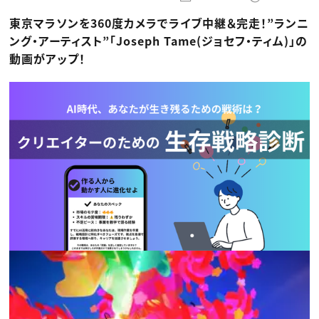
動画配信・映像制作
TOP Creator’s コラム トップ
編集・ライティング
Webクリエイター
セミナー
東京マラソンを360度カメラでライブ中継＆完走！”ランニ
マーケティング
アプリクリエイター
ディレクション
ゲームクリエイター
ング・アーティスト”「Joseph Tame(ジョセフ・ティム)」の
業界解説・キャリア事情
映像クリエイター
ニュース・トレンド
動画がアップ！
お役立ち基礎知識
マーケッター
クリエイターインタビュー
ニュース・トレンド トップ
C＆R Magazine
Web
映像
ゲーム・エンタメ
広告
出版
CREATIVE VILLAGEからのお知らせ
プロフェッショナル×つながる×メディア