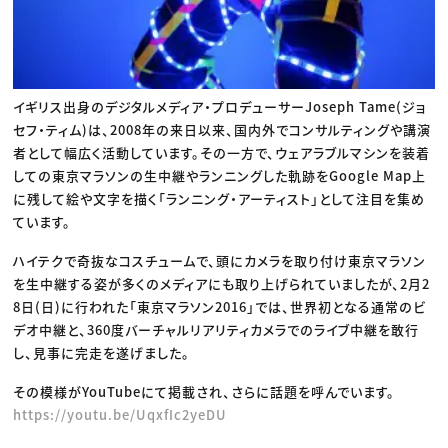
イギリス出身のデジタルメディア・プロデューサーJoseph Tame(ジョ
セフ・ティム)は、2008年の来日以来、国内外でコンサルティングや講演
者として幅広く活動しています。その一方で、ウェアラブルマシンを装着
しての東京マラソンの生中継やランニングした軌跡をGoogle Map上
に残して絵や文字を描く「ランニング・アーティスト」として注目を集め
ています。
ハイテクで奇抜なコスチュームで、頭にカメラを取り付け東京マラソン
を生中継する姿が多くのメディアにも取り上げられていましたが、2月2
8日(日)に行われた「東京マラソン2016」では、世界初となる通常のビ
デオ中継と、360度バーチャルリアリティカメラでのライブ中継を敢行
し、見事に完走を遂げました。
その模様がYouTubeにて掲載され、さらに話題を呼んでいます。
https://youtu.be/UqxfIc2yeDU