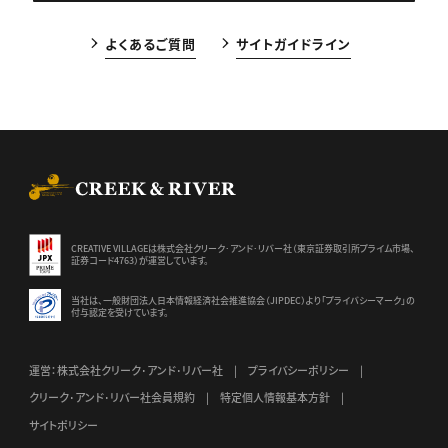
よくあるご質問
サイトガイドライン
CREEK & RIVER Co., Ltd.
CREATIVE VILLAGEは株式会社クリーク･アンド･リバー社（東京証券
取引所プライム市場、
証券コード4763）が運営しています。
当社は、一般財団法人日本情報経済社会推進協会（JIPDEC）より
「プライバシーマーク」の
付与認定を受けています。
運営：株式会社クリーク･アンド･リバー社
プライバシーポリシー
クリーク･アンド･リバー社会員規約
特定個人情報基本方針
サイトポリシー