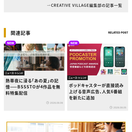
CREATIVE VILLAGE編集部の記事一覧
関連記事
RELATED POST
NEW
NEW
ニュース・トレンド
ニュース・トレンド
熱帯夜に浸る「あの夏」の記
ポッドキャスターが直接読み
憶——BSSSTOが4作品を無
上げる音声広告、人気6番組
料特集配信
を新たに追加
2026.08.06
2026.08.05