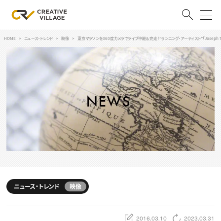
HOME
ニュース・トレンド
映像
東京マラソンを360度カメラでライブ中継＆完走！”ランニング・アーティスト”「Joseph 
ACCOUNT
ログイン
会員登録
RECRUIT
クリエイター求人を探す
CREATIVE JOB求人検索
特集求人
採用説明会
転職支援サービス
CONTENTS
スキルアップしたい！
ニュース・トレンド
映像
スキルアップしたい！ トップ
デザイン
TOP Creator’s コラム
プログラミング
2016.03.10
2023.03.31