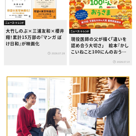
ニュース・トレンド
大竹しのぶ×三浦友和×櫻井
ニュース・トレンド
翔！累計15万部の『マンガ ぼ
現役医師の父が描く「違いを
け日和』が映画化
認め合う大切さ」 絵本『かし
こいねこと100にんのおうさ
2026.07.28
ま』が8月1日発売
2026.07.31