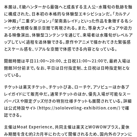
本展は、E級ハンターから最強へと成長する主人公・水篠旬の軌跡を軸
に構成された、日本初の本格的な体験型エキシビションだ。「カルテノ
ン神殿」「二重ダンジョン」「架南島レイド」といった作品を象徴する名シ
ーンが大規模な展示空間で再現される。また、等身大フィギュアや迫力
ある映像演出、体験型コンテンツを通じて、来場者は水篠旬がレベルア
ップしていく過程を追体験できる。原作やアニメで描かれてきた緊張感
とスケール感を、リアルな空間で体感できる内容となっている。
開館時間は平日11:00〜20:00、土日祝11:00〜21:00で、最終入場は
閉館30分前まで。なお、平日は日付指定制、土日祝は日時指定制とな
っている。
チケットは楽天チケット、チケットぴあ、ローチケ、アソビューほか各プ
レイガイドにて販売中だ。通常チケットのほか、優先入場が可能なスー
パーパスや限定グッズ付きの特別仕様チケットも展開されている。詳細
は公式特設サイト（https://sololeveling-exhibition.com/）で確
認できる。
主催はMoat Experience、共同主催は楽天とWOWOWプラス。夏休
み期間を含む約2カ月半にわたって開催されるため、国内外のファンに