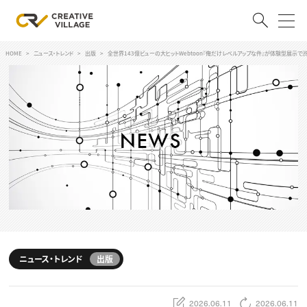
HOME
ニュース・トレンド
出版
全世界143億ビューの大ヒットWebtoon『俺だけレベルアップな件』が体験型展示で
ACCOUNT
ログイン
会員登録
RECRUIT
クリエイター求人を探す
CREATIVE JOB求人検索
特集求人
採用説明会
転職支援サービス
CONTENTS
スキルアップしたい！
ニュース・トレンド
出版
スキルアップしたい！ トップ
デザイン
TOP Creator’s コラム
プログラミング
2026.06.11
2026.06.11