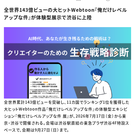
動画配信・映像制作
TOP Creator’s コラム トップ
編集・ライティング
Webクリエイター
セミナー
全世界143億ビューの大ヒットWebtoon『俺だけレベル
マーケティング
アプリクリエイター
ディレクション
ゲームクリエイター
アップな件』が体験型展示で渋谷に上陸
業界解説・キャリア事情
映像クリエイター
ニュース・トレンド
お役立ち基礎知識
マーケッター
クリエイターインタビュー
ニュース・トレンド トップ
C＆R Magazine
Web
映像
ゲーム・エンタメ
広告
出版
CREATIVE VILLAGEからのお知らせ
プロフェッショナル×つながる×メディア
全世界累計143億ビューを突破し、11カ国でランキング1位を獲得した
大ヒットWebtoon作品『俺だけレベルアップな件』の体験型エキシビ
ション『俺だけレベルアップな件 展』が、2026年7月17日（金）から東
京・渋谷で開催される。会場は渋谷駅直結の東急プラザ渋谷4F特設ス
ペースで、会期は9月27日（日）まで。