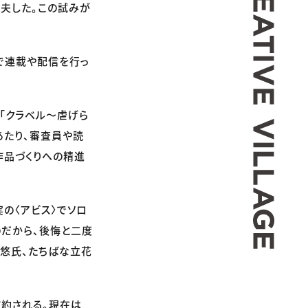
工夫した。この試みが
で連載や配信を行っ
の「クラベル〜虐げら
あたり、審査員や読
作品づくりへの精進
の〈アビス〉でソロ
のだから、後悔と二度
野悠氏、たちばな立花
確約される。現在は