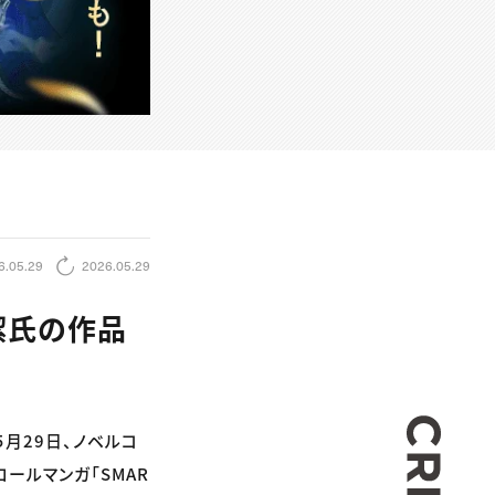
6.05.29
2026.05.29
潔氏の作品
CREA
月29日、ノベルコ
ールマンガ「SMAR