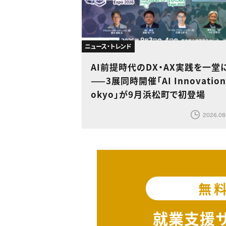
ニュース・トレンド
AI前提時代のDX・AX実践を一堂
——3展同時開催「AI Innovation
okyo」が9月浜松町で初登場
2026.08
無
就業支援