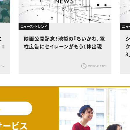
ニュース・トレンド
ニュ
に
映画公開記念！池袋の『ちいかわ』電
 T
柱広告にセイレーンがもう1体出現
ク
3
.07
2026.07.31
料
サービス