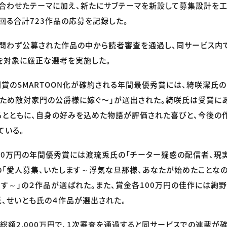
に合わせたテーマに加え、新たにサブテーマを新設して募集設計を
回る合計723作品の応募を記録した。
を問わず公募された作品の中から読者審査を通過し、同サービス内
を対象に厳正な選考を実施した。
と副賞のSMARTOON化が確約される年間最優秀賞には、綺咲潔氏
ため敵対家門の公爵様に嫁ぐ〜」が選出された。綺咲氏は受賞に
とともに、自身の好みを込めた物語が評価された喜びと、今後の
ている。
00万円の年間優秀賞には渡琉兎氏の「チーター疑惑の配信者、現実
の「愛人募集、いたします～浮気な旦那様、あなたが始めたことな
す～」の２作品が選ばれた。また、賞金各100万円の佳作には絢
氏、せいとも氏の４作品が選出された。
総額2,000万円で、1次審査を通過すると同サービスでの連載が