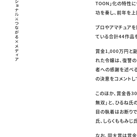
TOON」化の特性
功を奏し、前年を上
プロやアマチュア
ている合計44作品
賞金1,000万円
れた令嬢は、復讐の
者への感謝を述べる
の決意をコメントし
このほか、賞金各3
無双」と、ひるね氏
目の執着はお断りで
氏、しらくももみじ
なお、同大賞は賞金