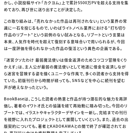
かし、小説投稿サイト「カクヨム」上で累計5500万PVを超える支持を集
めており、再び世に送り出すことが決定した。
この取り組みは、「売れなかった作品は再刊されない」という業界の常
識に一石を投じるもので、いわばライトノベル業界における“打ち切り
作品のリブート”という前例のない試みとなる。リブートという言葉は
本来、人気作を時代を超えて復刻する意味合いで用いられるが、今回
は一度評価を得られなかった作品の復活という異色の企画である。
『迷宮クソたわけ 最弱魔法使いは借金返済のためコツコツ冒険をくり
かえす』は、主人公が最弱の魔法使いとして地道に借金を返済しなが
ら迷宮を冒険する姿を描くユニークな作風で、多くの読者から支持を得
ていた。初版刊行から時間が経っても、SNSなどを中心に続刊を望む
声が絶えなかったという。
BookBaseは、こうした読者の熱意と作品が持つ潜在的な魅力を再評
価し、著者のイワトオ氏との協議を経て再始動に踏み切った。今回のリ
ブートでは、イラストやキャラクターデザインを一新し、完結までの刊行
を視野に入れたプロジェクトとして展開していくという。また、過去の出
版契約についても、著者とKADOKAWAとの間で終了が確認されてお
り、再刊行に向けた権利整理も完了している。