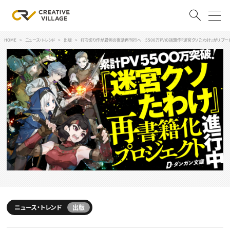
HOME
ニュース・トレンド
出版
打ち切り作が異例の復活再刊行へ 5500万PVの話題作『迷宮クソたわけ』がリブー
ACCOUNT
ログイン
会員登録
RECRUIT
クリエイター求人を探す
CREATIVE JOB求人検索
特集求人
採用説明会
転職支援サービス
CONTENTS
スキルアップしたい！
スキルアップしたい！ トップ
ニュース・トレンド
出版
デザイン
TOP Creator’s コラム
プログラミング