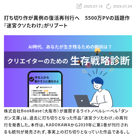
動画配信・映像制作
TOP Creator’s コラム トップ
編集・ライティング
Webクリエイター
2025.07.19
2025.07.24
セミナー
マーケティング
アプリクリエイター
ディレクション
ゲームクリエイター
打ち切り作が異例の復活再刊行へ 5500万PVの話題作
業界解説・キャリア事情
映像クリエイター
ニュース・トレンド
『迷宮クソたわけ』がリブート
お役立ち基礎知識
マーケッター
クリエイターインタビュー
ニュース・トレンド トップ
C＆R Magazine
Web
映像
ゲーム・エンタメ
広告
出版
CREATIVE VILLAGEからのお知らせ
プロフェッショナル×つながる×メディア
株式会社BookBase（大阪市）が展開するライトノベルレーベル「ダン
ガン文庫」は、過去に打ち切りとなった作品『迷宮クソたわけ』の再刊
行を発表した。本作は、KADOKAWAから2019年に第1巻が刊行され
るも続刊が発売されず、事実上の打ち切りとなっていた作品である。し