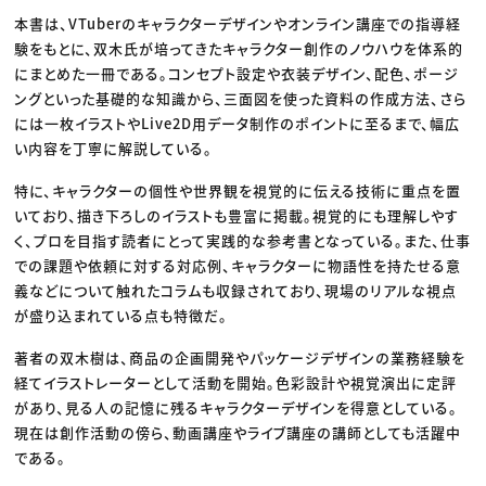
本書は、VTuberのキャラクターデザインやオンライン講座での指導経
験をもとに、双木氏が培ってきたキャラクター創作のノウハウを体系的
にまとめた一冊である。コンセプト設定や衣装デザイン、配色、ポージ
ングといった基礎的な知識から、三面図を使った資料の作成方法、さら
には一枚イラストやLive2D用データ制作のポイントに至るまで、幅広
い内容を丁寧に解説している。
特に、キャラクターの個性や世界観を視覚的に伝える技術に重点を置
いており、描き下ろしのイラストも豊富に掲載。視覚的にも理解しやす
く、プロを目指す読者にとって実践的な参考書となっている。また、仕事
での課題や依頼に対する対応例、キャラクターに物語性を持たせる意
義などについて触れたコラムも収録されており、現場のリアルな視点
が盛り込まれている点も特徴だ。
著者の双木樹は、商品の企画開発やパッケージデザインの業務経験を
経てイラストレーターとして活動を開始。色彩設計や視覚演出に定評
があり、見る人の記憶に残るキャラクターデザインを得意としている。
現在は創作活動の傍ら、動画講座やライブ講座の講師としても活躍中
である。