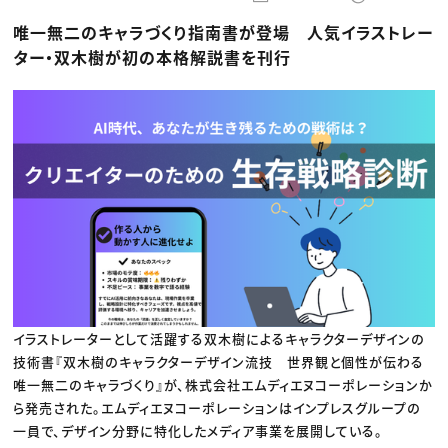
動画配信・映像制作
TOP Creator’s コラム トップ
編集・ライティング
Webクリエイター
セミナー
唯一無二のキャラづくり指南書が登場 人気イラストレー
マーケティング
アプリクリエイター
ディレクション
ゲームクリエイター
ター・双木樹が初の本格解説書を刊行
業界解説・キャリア事情
映像クリエイター
ニュース・トレンド
お役立ち基礎知識
マーケッター
クリエイターインタビュー
ニュース・トレンド トップ
C＆R Magazine
Web
映像
ゲーム・エンタメ
広告
出版
CREATIVE VILLAGEからのお知らせ
プロフェッショナル×つながる×メディア
イラストレーターとして活躍する双木樹によるキャラクターデザインの
技術書『双木樹のキャラクターデザイン流技 世界観と個性が伝わる
唯一無二のキャラづくり』が、株式会社エムディエヌコーポレーションか
ら発売された。エムディエヌコーポレーションはインプレスグループの
一員で、デザイン分野に特化したメディア事業を展開している。