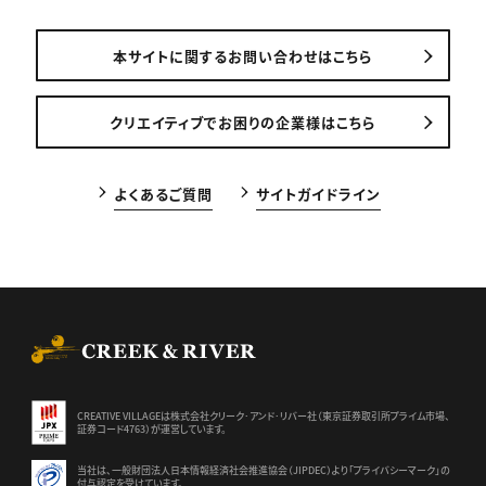
本サイトに関するお問い合わせはこちら
クリエイティブでお困りの企業様はこちら
よくあるご質問
サイトガイドライン
CREEK & RIVER Co., Ltd.
CREATIVE VILLAGEは株式会社クリーク･アンド･リバー社（東京証券
取引所プライム市場、
証券コード4763）が運営しています。
当社は、一般財団法人日本情報経済社会推進協会（JIPDEC）より
「プライバシーマーク」の
付与認定を受けています。