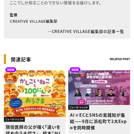
ここでしか知ることのできない情報をお届けします。
監修
CREATIVE VILLAGE編集部
CREATIVE VILLAGE編集部の記事一覧
関連記事
RELATED POST
NEW
NEW
ニュース・トレンド
AI×ECとSNSの実践知が集
ニュース・トレンド
結——9月に浜松町で2大Exp
現役医師の父が描く「違いを
oを同時開催
認め合う大切さ」 絵本『かし