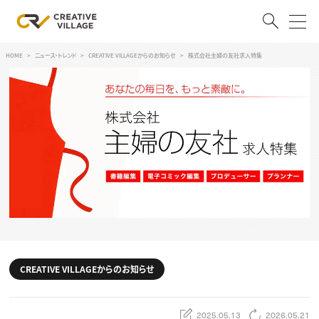
HOME
ニュース・トレンド
CREATIVE VILLAGEからのお知らせ
株式会社主婦の友社求人特集
ACCOUNT
ログイン
会員登録
RECRUIT
クリエイター求人を探す
CREATIVE JOB求人検索
特集求人
採用説明会
転職支援サービス
CONTENTS
スキルアップしたい！
CREATIVE VILLAGEからのお知らせ
スキルアップしたい！ トップ
デザイン
TOP Creator’s コラム
プログラミング
2025.05.13
2026.05.21