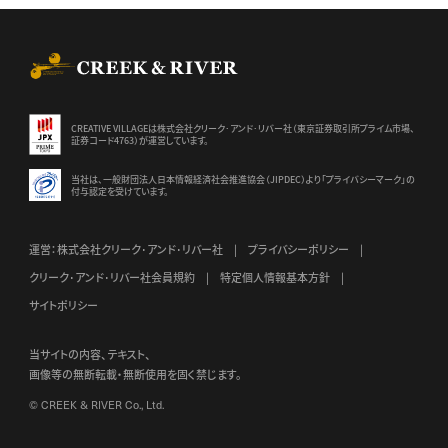
CREEK & RIVER Co., Ltd.
CREATIVE VILLAGEは株式会社クリーク･アンド･リバー社（東京証券
取引所プライム市場、
証券コード4763）が運営しています。
当社は、一般財団法人日本情報経済社会推進協会（JIPDEC）より
「プライバシーマーク」の
付与認定を受けています。
運営：株式会社クリーク･アンド･リバー社
プライバシーポリシー
クリーク･アンド･リバー社会員規約
特定個人情報基本方針
サイトポリシー
当サイトの内容、テキスト、
画像等の無断転載・無断使用を固く禁じます。
© CREEK & RIVER Co., Ltd.