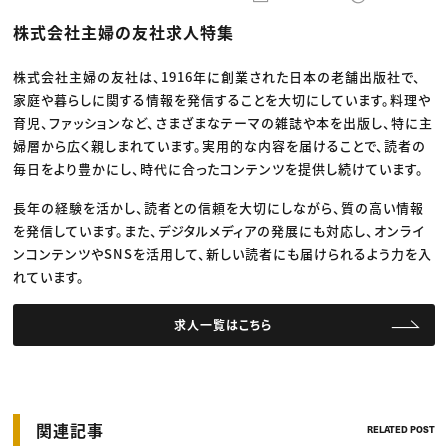
動画配信・映像制作
TOP Creator’s コラム トップ
編集・ライティング
Webクリエイター
セミナー
株式会社主婦の友社求人特集
マーケティング
アプリクリエイター
ディレクション
ゲームクリエイター
業界解説・キャリア事情
映像クリエイター
ニュース・トレンド
株式会社主婦の友社は、1916年に創業された日本の老舗出版社で、
お役立ち基礎知識
マーケッター
家庭や暮らしに関する情報を発信することを大切にしています。料理や
クリエイターインタビュー
ニュース・トレンド トップ
C＆R Magazine
育児、ファッションなど、さまざまなテーマの雑誌や本を出版し、特に主
Web
映像
婦層から広く親しまれています。実用的な内容を届けることで、読者の
ゲーム・エンタメ
毎日をより豊かにし、時代に合ったコンテンツを提供し続けています。
広告
出版
CREATIVE VILLAGEからのお知らせ
長年の経験を活かし、読者との信頼を大切にしながら、質の高い情報
を発信しています。また、デジタルメディアの発展にも対応し、オンライ
ンコンテンツやSNSを活用して、新しい読者にも届けられるよう力を入
プロフェッショナル×つながる×メディア
れています。
求人一覧はこちら
関連記事
RELATED POST