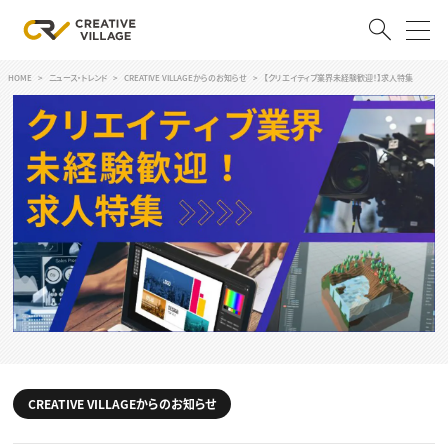
HOME
ニュース・トレンド
CREATIVE VILLAGEからのお知らせ
【クリエイティブ業界未経験歓迎！】求人特集
ACCOUNT
ログイン
会員登録
RECRUIT
クリエイター求人を探す
CREATIVE JOB求人検索
特集求人
採用説明会
転職支援サービス
CONTENTS
スキルアップしたい！
スキルアップしたい！ トップ
CREATIVE VILLAGEからのお知らせ
デザイン
TOP Creator’s コラム
プログラミング