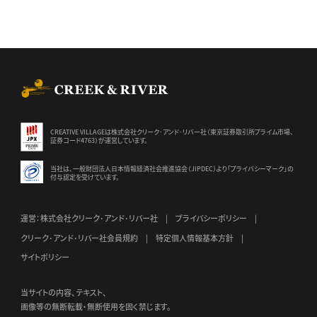
CREEK & RIVER Co., Ltd.
CREATIVE VILLAGEは株式会社クリーク･アンド･リバー社（東京証券
取引所プライム市場、
証券コード4763）が運営しています。
当社は、一般財団法人日本情報経済社会推進協会（JIPDEC）より
「プライバシーマーク」の
付与認定を受けています。
運営：株式会社クリーク･アンド･リバー社
プライバシーポリシー
クリーク･アンド･リバー社会員規約
特定個人情報基本方針
サイトポリシー
当サイトの内容、テキスト、
画像等の無断転載・無断使用を固く禁じます。