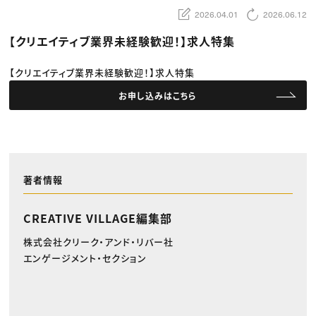
動画配信・映像制作
TOP Creator’s コラム トップ
編集・ライティング
Webクリエイター
2026.04.01
2026.06.12
セミナー
マーケティング
アプリクリエイター
ディレクション
ゲームクリエイター
【クリエイティブ業界未経験歓迎！】求人特集
業界解説・キャリア事情
映像クリエイター
ニュース・トレンド
お役立ち基礎知識
マーケッター
クリエイターインタビュー
【クリエイティブ業界未経験歓迎！】求人特集
ニュース・トレンド トップ
C＆R Magazine
Web
お申し込みはこちら
映像
ゲーム・エンタメ
広告
出版
CREATIVE VILLAGEからのお知らせ
著者情報
プロフェッショナル×つながる×メディア
CREATIVE VILLAGE編集部
株式会社クリーク・アンド・リバー社
エンゲージメント・セクション