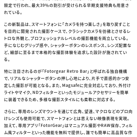
限定で行われ、最大39％の割引が受けられる早期支援特典も用意さ
れている。
この新製品は、スマートフォンに「カメラを持つ楽しさ」を取り戻すこと
を目的に開発された撮影ケースで、クラシックカメラを彷彿とさせるレ
トロな外観と、プロフェッショナルレベルの撮影機能を両立している。
手になじむグリップ感や、シャッターボタンのレスポンス、レンズ配置な
ど、細部に至るまで本格的な撮影体験を追求した設計が施されてい
る。
特に注目されるのが「Fotorgear Retro Bar」と呼ばれる独自機構
で、リアルなシャッターボタンの押し心地により、片手で直感的かつ安
定した撮影が可能となる。また、Magsafeに完全対応しており、外付け
ライトやマイク、NDフィルターといったモジュールアクセサリーを簡単
に装着できるため、多様な撮影スタイルにも柔軟に対応する。
さらに、専用のレンズマウントを通じて広角、望遠、マクロなどのプロ向
けレンズも使用可能で、スマートフォンとは思えない映像表現を実現。
加えて、専用アプリ「FotorGear」はマニュアル撮影やRAW保存、フィル
ム風フィルターといった機能を無料で提供し、誰でも簡単に高品質な作