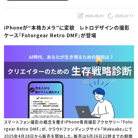
動画配信・映像制作
TOP Creator’s コラム トップ
編集・ライティング
Webクリエイター
セミナー
マーケティング
アプリクリエイター
ディレクション
2025.05.01
2025.07.11
ゲームクリエイター
業界解説・キャリア事情
映像クリエイター
ニュース・トレンド
お役立ち基礎知識
マーケッター
iPhoneが“本格カメラ”に変貌 レトロデザインの撮影
クリエイターインタビュー
ニュース・トレンド トップ
ケース『Fotorgear Retro DMF』が登場
C＆R Magazine
Web
映像
ゲーム・エンタメ
広告
出版
CREATIVE VILLAGEからのお知らせ
プロフェッショナル×つながる×メディア
スマートフォン撮影の概念を覆すiPhone専用撮影アクセサリー『Foto
rgear Retro DMF』が、クラウドファンディングサイト「Makuake」にて
2025年4月28日から販売を開始した。販売は6月26日22時までの期間