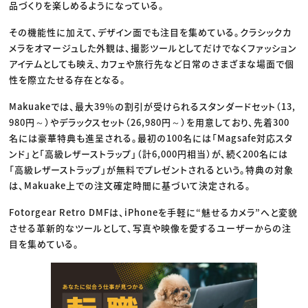
品づくりを楽しめるようになっている。
その機能性に加えて、デザイン面でも注目を集めている。クラシックカ
メラをオマージュした外観は、撮影ツールとしてだけでなくファッション
アイテムとしても映え、カフェや旅行先など日常のさまざまな場面で個
性を際立たせる存在となる。
Makuakeでは、最大39％の割引が受けられるスタンダードセット（13,
980円～）やデラックスセット（26,980円～）を用意しており、先着300
名には豪華特典も進呈される。最初の100名には「Magsafe対応スタ
ンド」と「高級レザーストラップ」（計6,000円相当）が、続く200名には
「高級レザーストラップ」が無料でプレゼントされるという。特典の対象
は、Makuake上での注文確定時間に基づいて決定される。
Fotorgear Retro DMFは、iPhoneを手軽に“魅せるカメラ”へと変貌
させる革新的なツールとして、写真や映像を愛するユーザーからの注
目を集めている。