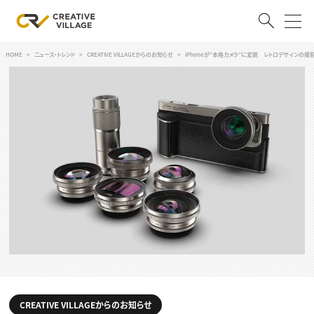
HOME
ニュース・トレンド
CREATIVE VILLAGEからのお知らせ
iPhoneが“本格カメラ”に変貌 レトロデザインの撮影ケース
ACCOUNT
ログイン
会員登録
RECRUIT
クリエイター求人を探す
CREATIVE JOB求人検索
特集求人
採用説明会
転職支援サービス
CONTENTS
スキルアップしたい！
スキルアップしたい！ トップ
デザイン
TOP Creator’s コラム
プログラミング
CREATIVE VILLAGEからのお知らせ