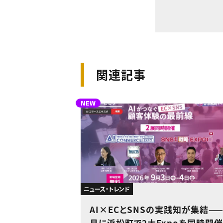
関連記事
NEW
ニュース・トレンド
AI×ECとSNSの実践知が集結——
月に浜松町で2大Expoを同時開催