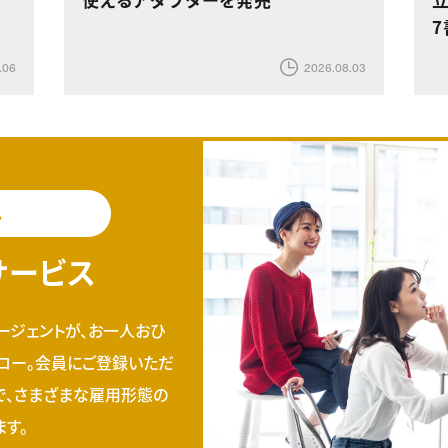
.06
2026.08.03
料
サービス
ージェントが、お一人おひ
ロー。会員にご登録いただ
で、さまざまな雇用形態の
す。