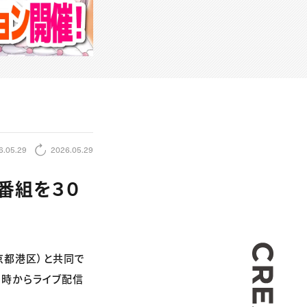
6.05.29
2026.05.29
番組を３０
CREA
京都港区）と共同で
19時からライブ配信