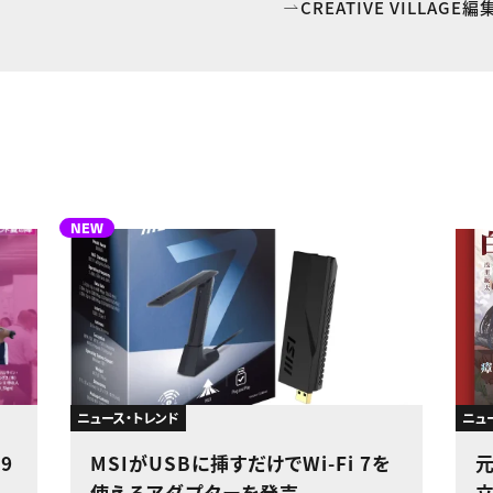
CREATIVE VILLAG
NEW
ニュース・トレンド
ニュ
9
MSIがUSBに挿すだけでWi-Fi 7を
使えるアダプターを発売
立