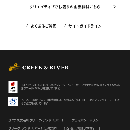
クリエイティブでお困りの企業様はこちら
よくあるご質問
サイトガイドライン
CREEK & RIVER Co., Ltd.
CREATIVE VILLAGEは株式会社クリーク･アンド･リバー社（東京証券
取引所プライム市場、
証券コード4763）が運営しています。
当社は、一般財団法人日本情報経済社会推進協会（JIPDEC）より
「プライバシーマーク」の
付与認定を受けています。
運営：株式会社クリーク･アンド･リバー社
プライバシーポリシー
クリーク･アンド･リバー社会員規約
特定個人情報基本方針