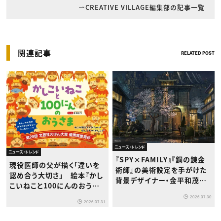
CREATIVE VILLAGE編集部の記事一覧
関連記事
RELATED POST
ニュース・トレンド
ニュース・トレンド
『SPY×FAMILY』『鋼の錬金
現役医師の父が描く「違いを
術師』の美術設定を手がけた
認め合う大切さ」 絵本『かし
背景デザイナー・金平和茂氏
こいねこと100にんのおうさ
が版画展を開催
ま』が8月1日発売
2026.07.30
2026.07.31