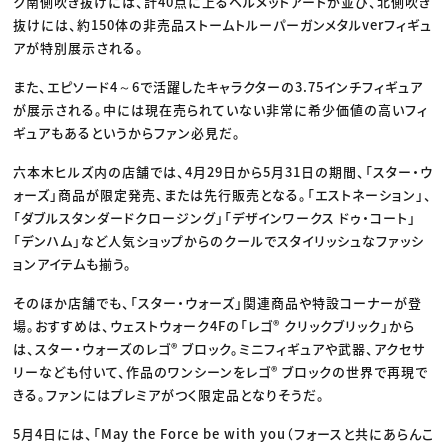
ク南側吹き抜けには、計40点に上るヘルメットアートが並び、北側吹き
抜けには、約150体の非売品ストームトルーパーガンメタルverフィギュ
アが特別展示される。
また、エピソード4～6で活躍したキャラクターの3.75インチフィギュア
が展示される。中には現在売られていない非常に希少価値の高いフィ
ギュアもあるというからファン必見だ。
六本木ヒルズ内の店舗では、4月29日から5月31日の期間、「スター・ウ
ォーズ」商品が限定発売、または先行販売となる。「エストネーション」、
「ダブルスタンダードクロージング」「デザインワークス ドゥ・コート」
「デンハム」など人気ショップからのクールでスタイリッシュなファッシ
ョンアイテムも揃う。
そのほか店舗でも、「スター・ウォーズ」関連商品や特設コーナーが登
場。おすすめは、ウェストウォーク4Fの「レゴ® クリックブリック」から
は、スター・ウォーズのレゴ® ブロック。ミニフィギュアや武器、アクセサ
リーなども付いて、作品のワンシーンをレゴ® ブロックの世界で再現で
きる。ファンにはプレミアがつく限定品となりそうだ。
5月4日には、「May the Force be with you（フォースと共にあらんこ