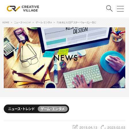
HOME
ニュース・トレンド
ゲーム・エンタメ
六本木ヒルズが「スター・ウォーズ」一色に
ACCOUNT
ログイン
会員登録
RECRUIT
クリエイター求人を探す
CREATIVE JOB求人検索
特集求人
採用説明会
転職支援サービス
CONTENTS
スキルアップしたい！
ニュース・トレンド
ゲーム・エンタメ
スキルアップしたい！ トップ
デザイン
TOP Creator’s コラム
プログラミング
2015.04.13
2023.02.03