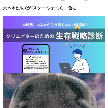
動画配信・映像制作
TOP Creator’s コラム トップ
編集・ライティング
Webクリエイター
セミナー
六本木ヒルズが「スター・ウォーズ」一色に
マーケティング
アプリクリエイター
ディレクション
ゲームクリエイター
業界解説・キャリア事情
映像クリエイター
ニュース・トレンド
お役立ち基礎知識
マーケッター
クリエイターインタビュー
ニュース・トレンド トップ
C＆R Magazine
Web
映像
ゲーム・エンタメ
広告
出版
CREATIVE VILLAGEからのお知らせ
プロフェッショナル×つながる×メディア