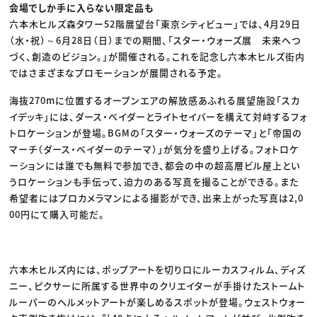
会場でしか手に入らない限定品も
六本木ヒルズ森タワー52階展望台「東京シティビュー」では、4月29日
（水・祝）～6月28日（日）までの期間、「スター・ウォーズ展 未来へつ
づく、創造のビジョン。」が開催される。これを記念し六本木ヒルズ街内
ではさまざまなプロモーションが展開される予定。
海抜270mに位置するオープンエアの解放感あふれる展望施設「スカ
イデッキ」には、ダース・ベイダーとライトセイバーを構えて対峙するフォ
トロケーションが登場。BGMの「スター・ウォーズのテーマ」と「帝国の
マーチ（ダース・ベイダーのテーマ）」が気分を盛り上げる。フォトロケ
ーションには誰でも無料で参加でき、都会の中の超高層ビル屋上とい
うロケーションも手伝って、迫力のある写真を撮ることができる。また
希望者にはプロカメラマンによる撮影ができ、出来上がった写真は2,0
00円にて購入可能だ。
六本木ヒルズ内には、ポップアートを切り口にルーカスフィルム、ディズ
ニー、ピクサーに所属する世界中のクリエイターが手掛けたストームト
ルーパーのヘルメットアートが楽しめるスポットが登場。ウェストウォー