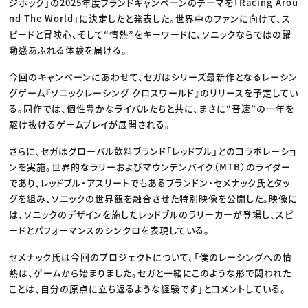
ジホッグ」の2025年度ブランドキャンペーンのテーマを「Racing Arou
nd The World」に決定したと発表した。世界中のファンに向けて、ス
ピードと冒険心、そして“情熱”をキーワードに、ソニックならではの躍
動感あふれる体験を届ける。
今回のキャンペーンにあわせて、セガはシリーズ最新作となるレーシン
グゲーム『ソニックレーシング クロスワールド』のリリースを予定してい
る。同作では、個性豊かなライバルたちと共に、まさに“音速”の一年を
駆け抜けるゲームプレイが展開される。
さらに、セガはグローバル飲料ブランド「レッドブル」とのコラボレーショ
ンを実施。世界的なラリーおよびマウンテンバイク（MTB）のライダー
であり、レッドブル・アスリートでもあるブランドン・セメナック氏とタッ
グを組み、ソニックの世界観を融合させた特別映像を公開した。映像に
は、ソニックのデザインを施したレッドブルのラリーカーが登場し、スピ
ードとパフォーマンスのシンクロを表現している。
セメナック氏は今回のプロジェクトについて、「僕のレーシングへの情
熱は、ゲームから始まりました。セガと一緒にこのような形で関われた
ことは、自分の原点に立ち返るような経験です」とコメントしている。