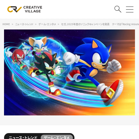
HOME
ニュース・トレンド
ゲーム・エンタメ
セガ、2025年度のソニックキャンペーンを発表 テーマは「Racing Aroun
ACCOUNT
ログイン
会員登録
RECRUIT
クリエイター求人を探す
CREATIVE JOB求人検索
特集求人
採用説明会
転職支援サービス
CONTENTS
スキルアップしたい！
スキルアップしたい！ トップ
デザイン
TOP Creator’s コラム
プログラミング
ニュース・トレンド
ゲーム・エンタメ