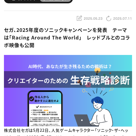
動画配信・映像制作
TOP Creator’s コラム トップ
編集・ライティング
Webクリエイター
セミナー
マーケティング
アプリクリエイター
ディレクション
ゲームクリエイター
2025.05.23
2025.07.11
業界解説・キャリア事情
映像クリエイター
ニュース・トレンド
お役立ち基礎知識
マーケッター
セガ、2025年度のソニックキャンペーンを発表 テーマ
クリエイターインタビュー
ニュース・トレンド トップ
C＆R Magazine
は「Racing Around The World」 レッドブルとのコラ
Web
映像
ボ映像も公開
ゲーム・エンタメ
広告
出版
CREATIVE VILLAGEからのお知らせ
プロフェッショナル×つながる×メディア
株式会社セガは5月22日、人気ゲームキャラクター「ソニック・ザ・ヘッ