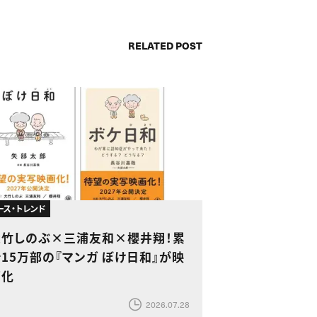
RELATED POST
ース・トレンド
大竹しのぶ×三浦友和×櫻井翔！累
15万部の『マンガ ぼけ日和』が映
画化
2026.07.28