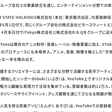
グループ会社との事業統合を通じ、エンターテインメント分野での体
PER STATE HOLDINGS株式会社（本社：東京都渋谷区、代表取
5年6月1日付で、同じくグループ会社の株式会社ビタースウィートエ
4月末日付でiTokyo株式会社と株式会社B.B.Qをグループに
iToneは既存のアニメ制作・音楽レーベル・映像事業に加え、VTub
ターのプロデュースにも本格参入。アニメ、音楽、映像を軸とした“次
たな一歩を踏み出す。
eが支援するクリエイターには、さまざまな分野で活躍する若手アーテ
を開始したシンガーのIbuki（いぶき）は、YouTube上でオリジ
唱力と繊細な表現力で注目を集めている。登録者数は約12万人、
CDリリースやライブイベント、グッズ展開を通じてさらなる飛躍が期
して人気を誇る苑楽アソビ（えんがく あそび）は、YouTubeでの登録者