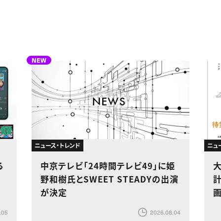
NEW
ニュース・トレンド
ニュ
る
中京テレビ「24時間テレビ49」に姫
加
野和樹氏とSWEET STEADYの出演
計
が決定
.05
2026.08.04