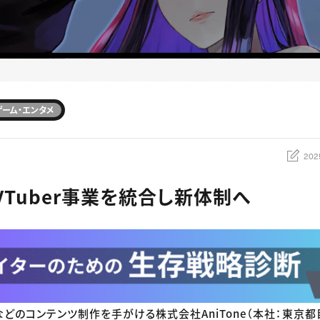
ゲーム・エンタメ
202
e、VTuber事業を統合し新体制へ
などのコンテンツ制作を手がける株式会社AniTone（本社：東京