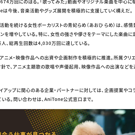
,674万回にのぼる。「歌ってみた」動画やオリジナル楽曲を中心
Toneは今後、音楽活動やグッズ展開を積極的に支援していく構えだ。
より活動を続ける女性ボーカリストの青妃らめ（あおひ らめ）は、感
ンを増やしている。特に、女性の強さや儚さをテーマにした楽曲に定評
万人、総再生回数は4,030万回に達している。
今後もアニメ・映像作品への出資や企画制作を積極的に推進。所属クリ
針で、アニメ主題歌の歌唱や声優起用、映像作品への出演などを通
イアップに関心のある企業・パートナーに対しては、企画提案やコ
る。問い合わせは、AniTone公式窓口まで。