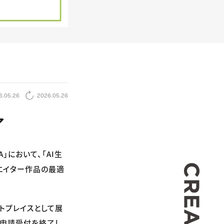
6.05.26
2026.05.26
了
」において、「AI生
CREA
リエイター作品の最適
ットプレイスとして展
規申請受付を終了し、