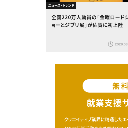
ニュース・トレンド
全国220万人動員の「金曜ロード
ョーとジブリ展」が佐賀に初上陸
2026.08
無
就業支援
クリエイティブ業界に精通したエ