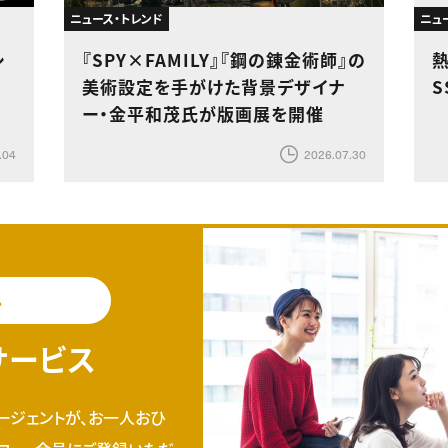
ニュース・トレンド
ニュ
シ
『SPY×FAMILY』『鋼の錬金術師』の
美術設定を手がけた背景デザイナ
S
ー・金平和茂氏が版画展を開催
.04
2026.07.30
料
サービス
ージェントが、お一人おひ