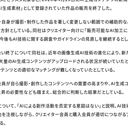
「AI生成素材」として登録されていた作品の販売を終了した。
ー自身が撮影・制作した作品を著しく変更しない範囲での補助的なA
方針としている。同社はクリエイター向けに「販売可能なAI加工に
、今後もAI技術に関する調査やガイドラインの見直しを継続するとし
扱い終了について同社は、近年の画像生成AI技術の進化により、
大量のAI生成コンテンツがアップロードされる状況が続いていたと
テンツとの適切なマッチングが難しくなっていたとしている。
会員が自ら撮影・創作したコンテンツへの需要の高まりや、AI生成
昇の必要性なども踏まえ、総合的に判断した結果だとしている。
ついて、「AIによる創作活動を否定する意図はない」と説明。AI
を注視しながら、クリエイター会員と購入会員が適切につながる
る。