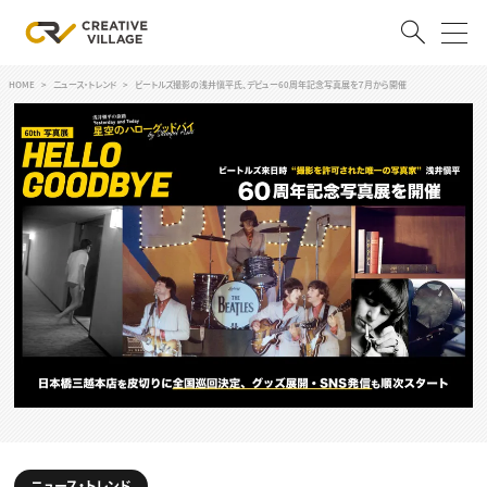
HOME
ニュース・トレンド
ビートルズ撮影の浅井愼平氏、デビュー60周年記念写真展を７月から開催
ACCOUNT
ログイン
会員登録
RECRUIT
クリエイター求人を探す
CREATIVE JOB求人検索
特集求人
採用説明会
転職支援サービス
CONTENTS
スキルアップしたい！
スキルアップしたい！ トップ
デザイン
TOP Creator’s コラム
プログラミング
ニュース・トレンド