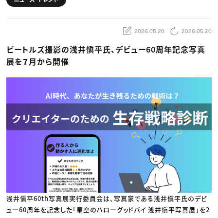
動画配信・映像制作
TOP Creator’s コラム トップ
編集・ライティング
Webクリエイター
セミナー
マーケティング
アプリクリエイター
ディレクション
ゲームクリエイター
2026.05.20
2026.05.20
業界解説・キャリア事情
映像クリエイター
ニュース・トレンド
お役立ち基礎知識
マーケッター
ビートルズ撮影の浅井愼平氏、デビュー60周年記念写真
クリエイターインタビュー
ニュース・トレンド トップ
C＆R Magazine
Web
展を７月から開催
映像
ゲーム・エンタメ
広告
出版
CREATIVE VILLAGEからのお知らせ
プロフェッショナル×つながる×メディア
浅井愼平60th写真展実行委員会は、写真家である浅井愼平氏のデビ
ュー60周年を記念した「星空のハローグッドバイ 浅井愼平写真展」を2