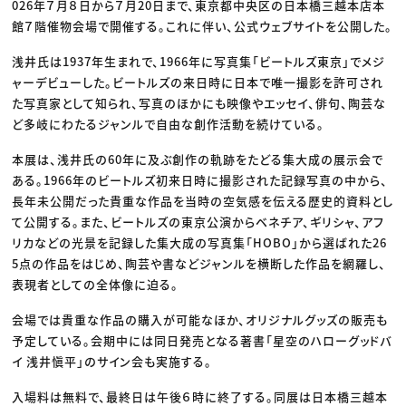
026年７月８日から７月20日まで、東京都中央区の日本橋三越本店本
館７階催物会場で開催する。これに伴い、公式ウェブサイトを公開した。
浅井氏は1937年生まれで、1966年に写真集「ビートルズ東京」でメジ
ャーデビューした。ビートルズの来日時に日本で唯一撮影を許可され
た写真家として知られ、写真のほかにも映像やエッセイ、俳句、陶芸な
ど多岐にわたるジャンルで自由な創作活動を続けている。
本展は、浅井氏の60年に及ぶ創作の軌跡をたどる集大成の展示会で
ある。1966年のビートルズ初来日時に撮影された記録写真の中から、
長年未公開だった貴重な作品を当時の空気感を伝える歴史的資料とし
て公開する。また、ビートルズの東京公演からベネチア、ギリシャ、アフ
リカなどの光景を記録した集大成の写真集「HOBO」から選ばれた26
5点の作品をはじめ、陶芸や書などジャンルを横断した作品を網羅し、
表現者としての全体像に迫る。
会場では貴重な作品の購入が可能なほか、オリジナルグッズの販売も
予定している。会期中には同日発売となる著書「星空のハローグッドバ
イ 浅井愼平」のサイン会も実施する。
入場料は無料で、最終日は午後６時に終了する。同展は日本橋三越本