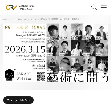
HOME
ニュース・トレンド
アートフェア東京20が13日開幕 141軒出展し企画強化
ACCOUNT
ログイン
会員登録
RECRUIT
クリエイター求人を探す
CREATIVE JOB求人検索
特集求人
採用説明会
転職支援サービス
CONTENTS
スキルアップしたい！
スキルアップしたい！ トップ
ニュース・トレンド
デザイン
TOP Creator’s コラム
プログラミング