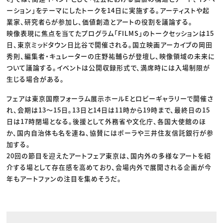
ーション」をテーマにしたトークを14日に実施する。アーティストや起
業家、研究者らが参加し、価値創造とアートの役割を議論する。
映像表現に焦点を当てたプログラム「FILMS」のトークセッションは15
日、東京ミッドタウン日比谷で開催される。国立映画アーカイブの岡田
秀則、編集者・キュレーターの庄野祐輔らが登壇し、映像領域の未来に
ついて議論する。イベントは公開収録形式で、満席時には入場制限が
生じる場合がある。
フェアは東京国際フォーラム展示ホールEとロビーギャラリーで開催さ
れ、会期は13〜15日。13日と14日は11時から19時まで、最終日の15
日は17時閉場となる。後援として外務省や文化庁、各国大使館のほ
か、国内自治体も名を連ね、協賛にはポーラや三井住友信託銀行が参
加する。
20回の節目を迎えたアートフェア東京は、国内外の多様なアートを紹
介する場として存在感を高めており、会場内外で展開される企画が今
年もアートファンの注目を集めそうだ。