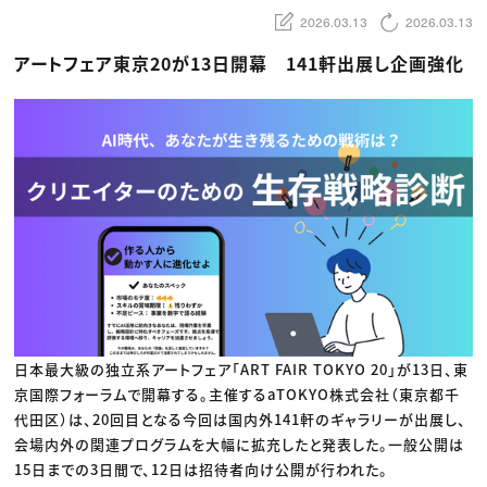
動画配信・映像制作
TOP Creator’s コラム トップ
編集・ライティング
Webクリエイター
2026.03.13
2026.03.13
セミナー
マーケティング
アプリクリエイター
ディレクション
ゲームクリエイター
アートフェア東京20が13日開幕 141軒出展し企画強化
業界解説・キャリア事情
映像クリエイター
ニュース・トレンド
お役立ち基礎知識
マーケッター
クリエイターインタビュー
ニュース・トレンド トップ
C＆R Magazine
Web
映像
ゲーム・エンタメ
広告
出版
CREATIVE VILLAGEからのお知らせ
プロフェッショナル×つながる×メディア
日本最大級の独立系アートフェア「ART FAIR TOKYO 20」が13日、東
京国際フォーラムで開幕する。主催するaTOKYO株式会社（東京都千
代田区）は、20回目となる今回は国内外141軒のギャラリーが出展し、
会場内外の関連プログラムを大幅に拡充したと発表した。一般公開は
15日までの3日間で、12日は招待者向け公開が行われた。