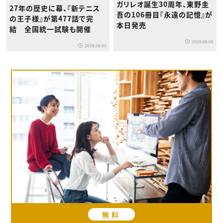
ガリレオ誕生30周年、東野圭
27年の歴史に幕、『新テニス
吾の106冊目『永遠の記憶』が
の王子様』が第477話で完
本日発売
結 全国統一試験も開催
2026.08.05
2026.08.05
無料