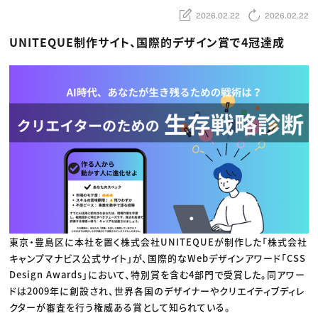
動画配信・映像制作
TOP Creator’s コラム トップ
編集・ライティング
Webクリエイター
2026.02.22
2026.02.22
セミナー
マーケティング
アプリクリエイター
ディレクション
ゲームクリエイター
UNITEQUE制作サイト、国際的デザイン賞で4冠達成
業界解説・キャリア事情
映像クリエイター
ニュース・トレンド
お役立ち基礎知識
マーケッター
クリエイターインタビュー
ニュース・トレンド トップ
C＆R Magazine
Web
映像
ゲーム・エンタメ
広告
出版
CREATIVE VILLAGEからのお知らせ
プロフェッショナル×つながる×メディア
東京・豊島区に本社を置く株式会社UNITEQUEが制作した「株式会社
キャンプマナビス公式サイト」が、国際的なWebデザインアワード「CSS
Design Awards」において、特別賞を含む4部門で受賞した。同アワー
ドは2009年に創設され、世界各国のデザイナーやクリエイティブディレ
クターが審査を行う権威ある賞として知られている。