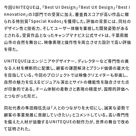
今回UNITEQUEは、「Best UI Design」「Best UX Design」「Best I
nnovation」の3部門での受賞に加え、審査員スコアが高い作品に贈
られる特別賞「Special Kudos」を獲得した。評価の背景には、同社の
デザイン性と技術力、そしてユーザー体験を重視した開発姿勢がある
とされる。受賞作品となったキャンプマナビス公式サイトは、千葉県館
山市の自然を舞台に、映像表現と操作性を両立させた設計で高い評価
を得た。
UNITEQUEはエンジニアやデザイナー、ディレクターなど専門性の異
なる人材を横断的に配置し、顧客の課題解決とブランド価値の最大化
を目指している。今回のプロジェクトでは映像クリエイターも参画し、
自然の魅力を伝えるビジュアル演出とサイトの機能性を融合させた点
が印象的である。チーム体制の柔軟さと表現の精度が、国際的評価へ
とつながった形だ。
同社代表の隼田翔伍氏は「人とのつながりを大切にし、誠実な姿勢で
顧客の事業発展に貢献していきたい」とコメントしている。高い専門性
を備えた人材が協働するUNITEQUEの制作力が、世界の舞台で改め
て証明された。