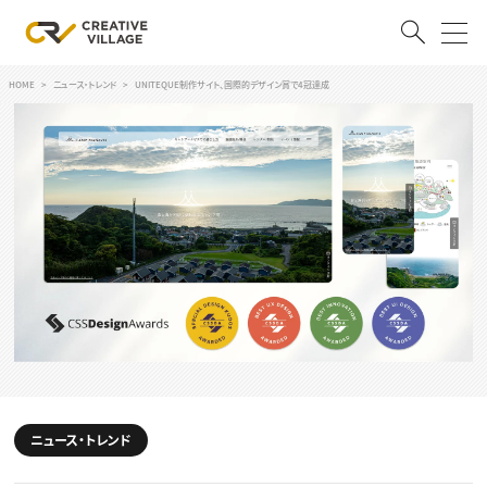
HOME
ニュース・トレンド
UNITEQUE制作サイト、国際的デザイン賞で4冠達成
ACCOUNT
ログイン
会員登録
RECRUIT
クリエイター求人を探す
CREATIVE JOB求人検索
特集求人
採用説明会
転職支援サービス
CONTENTS
スキルアップしたい！
スキルアップしたい！ トップ
ニュース・トレンド
デザイン
TOP Creator’s コラム
プログラミング