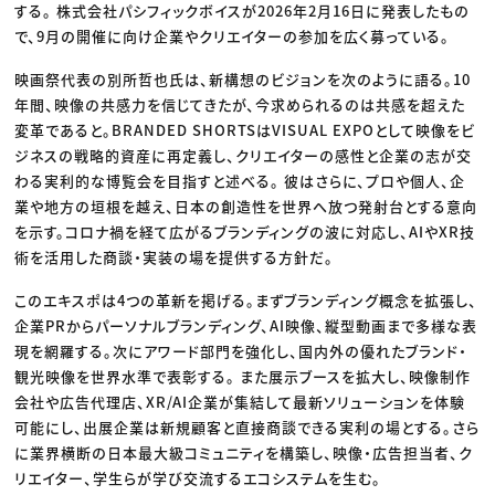
する。 株式会社パシフィックボイスが2026年2月16日に発表したもの
で、9月の開催に向け企業やクリエイターの参加を広く募っている。
映画祭代表の別所哲也氏は、新構想のビジョンを次のように語る。10
年間、映像の共感力を信じてきたが、今求められるのは共感を超えた
変革であると。BRANDED SHORTSはVISUAL EXPOとして映像をビ
ジネスの戦略的資産に再定義し、クリエイターの感性と企業の志が交
わる実利的な博覧会を目指すと述べる。 彼はさらに、プロや個人、企
業や地方の垣根を越え、日本の創造性を世界へ放つ発射台とする意向
を示す。コロナ禍を経て広がるブランディングの波に対応し、AIやXR技
術を活用した商談・実装の場を提供する方針だ。
このエキスポは4つの革新を掲げる。まずブランディング概念を拡張し、
企業PRからパーソナルブランディング、AI映像、縦型動画まで多様な表
現を網羅する。次にアワード部門を強化し、国内外の優れたブランド・
観光映像を世界水準で表彰する。 また展示ブースを拡大し、映像制作
会社や広告代理店、XR/AI企業が集結して最新ソリューションを体験
可能にし、出展企業は新規顧客と直接商談できる実利の場とする。さら
に業界横断の日本最大級コミュニティを構築し、映像・広告担当者、ク
リエイター、学生らが学び交流するエコシステムを生む。