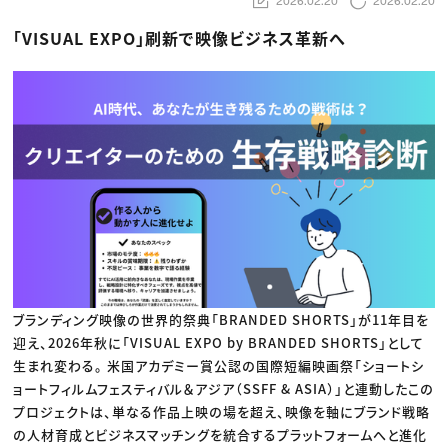
動画配信・映像制作
TOP Creator’s コラム トップ
編集・ライティング
Webクリエイター
セミナー
マーケティング
「VISUAL EXPO」刷新で映像ビジネス革新へ
アプリクリエイター
ディレクション
ゲームクリエイター
業界解説・キャリア事情
映像クリエイター
ニュース・トレンド
お役立ち基礎知識
マーケッター
クリエイターインタビュー
ニュース・トレンド トップ
C＆R Magazine
Web
映像
ゲーム・エンタメ
広告
出版
CREATIVE VILLAGEからのお知らせ
プロフェッショナル×つながる×メディア
ブランディング映像の世界的祭典「BRANDED SHORTS」が11年目を
迎え、2026年秋に「VISUAL EXPO by BRANDED SHORTS」として
生まれ変わる。 米国アカデミー賞公認の国際短編映画祭「ショートシ
ョートフィルムフェスティバル＆アジア（SSFF & ASIA）」と連動したこの
プロジェクトは、単なる作品上映の場を超え、映像を軸にブランド戦略
の人材育成とビジネスマッチングを統合するプラットフォームへと進化