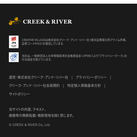
CREEK & RIVER Co., Ltd.
CREATIVE VILLAGEは株式会社クリーク･アンド･リバー社（東京証券
取引所プライム市場、
証券コード4763）が運営しています。
当社は、一般財団法人日本情報経済社会推進協会（JIPDEC）より
「プライバシーマーク」の
付与認定を受けています。
運営：株式会社クリーク･アンド･リバー社
プライバシーポリシー
クリーク･アンド･リバー社会員規約
特定個人情報基本方針
サイトポリシー
当サイトの内容、テキスト、
画像等の無断転載・無断使用を固く禁じます。
© CREEK & RIVER Co., Ltd.