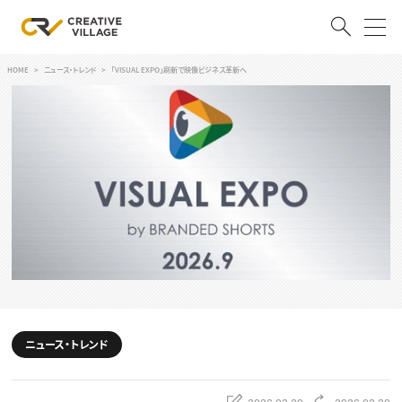
HOME
ニュース・トレンド
「VISUAL EXPO」刷新で映像ビジネス革新へ
ACCOUNT
ログイン
会員登録
RECRUIT
クリエイター求人を探す
CREATIVE JOB求人検索
特集求人
採用説明会
転職支援サービス
CONTENTS
スキルアップしたい！
ニュース・トレンド
スキルアップしたい！ トップ
デザイン
TOP Creator’s コラム
プログラミング
2026.02.20
2026.02.20