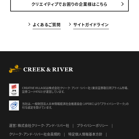
クリエイティブでお困りの企業様はこちら
よくあるご質問
サイトガイドライン
CREEK & RIVER Co., Ltd.
CREATIVE VILLAGEは株式会社クリーク･アンド･リバー社（東京証券
取引所プライム市場、
証券コード4763）が運営しています。
当社は、一般財団法人日本情報経済社会推進協会（JIPDEC）より
「プライバシーマーク」の
付与認定を受けています。
運営：株式会社クリーク･アンド･リバー社
プライバシーポリシー
クリーク･アンド･リバー社会員規約
特定個人情報基本方針