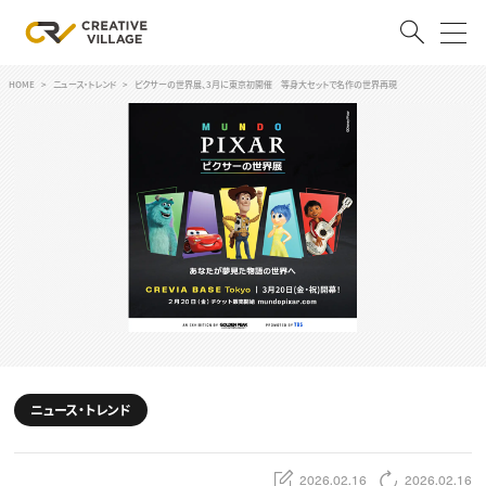
HOME
ニュース・トレンド
ピクサーの世界展、3月に東京初開催 等身大セットで名作の世界再現
ACCOUNT
ログイン
会員登録
RECRUIT
クリエイター求人を探す
CREATIVE JOB求人検索
特集求人
採用説明会
転職支援サービス
CONTENTS
スキルアップしたい！
ニュース・トレンド
スキルアップしたい！ トップ
デザイン
TOP Creator’s コラム
プログラミング
2026.02.16
2026.02.16