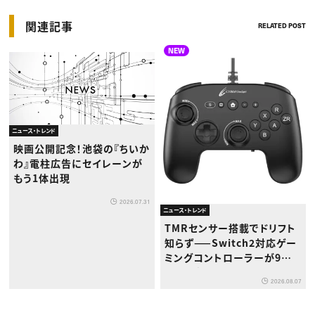
関連記事
RELATED POST
NEW
ニュース・トレンド
映画公開記念！池袋の『ちいか
わ』電柱広告にセイレーンが
もう1体出現
2026.07.31
ニュース・トレンド
TMRセンサー搭載でドリフト
知らず——Switch2対応ゲー
ミングコントローラーが9月
下旬登場
2026.08.07