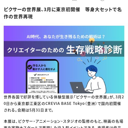
動画配信・映像制作
TOP Creator’s コラム トップ
編集・ライティング
Webクリエイター
セミナー
ピクサーの世界展、3月に東京初開催 等身大セットで名
マーケティング
アプリクリエイター
ディレクション
ゲームクリエイター
作の世界再現
業界解説・キャリア事情
映像クリエイター
ニュース・トレンド
お役立ち基礎知識
マーケッター
クリエイターインタビュー
ニュース・トレンド トップ
C＆R Magazine
Web
映像
ゲーム・エンタメ
広告
出版
CREATIVE VILLAGEからのお知らせ
プロフェッショナル×つながる×メディア
世界各国で好評を博している体験型展示「ピクサーの世界展」が、3月2
0日から東京都江東区のCREVIA BASE Tokyo（豊洲）で国内初開催
される。会期は5月31日まで。
本展は、ピクサー・アニメーション・スタジオの監修のもと、映画の名場
面を実物大スケールで再現した没入型イベントである。来場者は作品