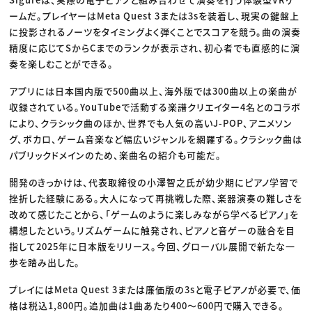
ームだ。プレイヤーはMeta Quest 3または3sを装着し、現実の鍵盤上
に投影されるノーツをタイミングよく弾くことでスコアを競う。曲の演奏
精度に応じてSからCまでのランクが表示され、初心者でも直感的に演
奏を楽しむことができる。
アプリには日本国内版で500曲以上、海外版では300曲以上の楽曲が
収録されている。YouTubeで活動する楽譜クリエイター4名とのコラボ
により、クラシック曲のほか、世界でも人気の高いJ-POP、アニメソン
グ、ボカロ、ゲーム音楽など幅広いジャンルを網羅する。クラシック曲は
パブリックドメインのため、楽曲名の紹介も可能だ。
開発のきっかけは、代表取締役の小澤智之氏が幼少期にピアノ学習で
挫折した経験にある。大人になって再挑戦した際、楽器演奏の難しさを
改めて感じたことから、「ゲームのように楽しみながら学べるピアノ」を
構想したという。リズムゲームに触発され、ピアノと音ゲーの融合を目
指して2025年に日本版をリリース。今回、グローバル展開で新たな一
歩を踏み出した。
プレイにはMeta Quest 3または廉価版の3sと電子ピアノが必要で、価
格は税込1,800円。追加曲は1曲あたり400〜600円で購入できる。