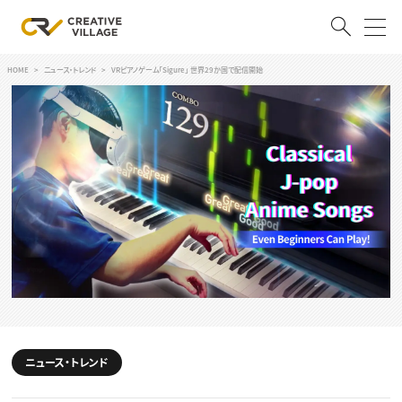
HOME
ニュース・トレンド
VRピアノゲーム「Sigure」 世界29か国で配信開始
ACCOUNT
ログイン
会員登録
RECRUIT
クリエイター求人を探す
CREATIVE JOB求人検索
特集求人
採用説明会
転職支援サービス
CONTENTS
スキルアップしたい！
スキルアップしたい！ トップ
ニュース・トレンド
デザイン
TOP Creator’s コラム
プログラミング