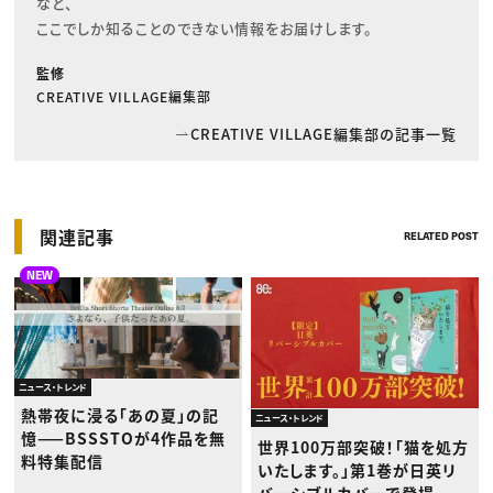
など、

ここでしか知ることのできない情報をお届けします。
監修
CREATIVE VILLAGE編集部
CREATIVE VILLAGE編集部の記事一覧
関連記事
RELATED POST
NEW
ニュース・トレンド
熱帯夜に浸る「あの夏」の記
ニュース・トレンド
憶——BSSSTOが4作品を無
世界100万部突破！「猫を処方
料特集配信
いたします。」第1巻が日英リ
バーシブルカバーで登場