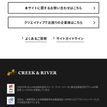
本サイトに関するお問い合わせはこちら
クリエイティブでお困りの企業様はこちら
よくあるご質問
サイトガイドライン
CREEK & RIVER Co., Ltd.
CREATIVE VILLAGEは株式会社クリーク･アンド･リバー社（東京証券
取引所プライム市場、
証券コード4763）が運営しています。
当社は、一般財団法人日本情報経済社会推進協会（JIPDEC）より
「プライバシーマーク」の
付与認定を受けています。