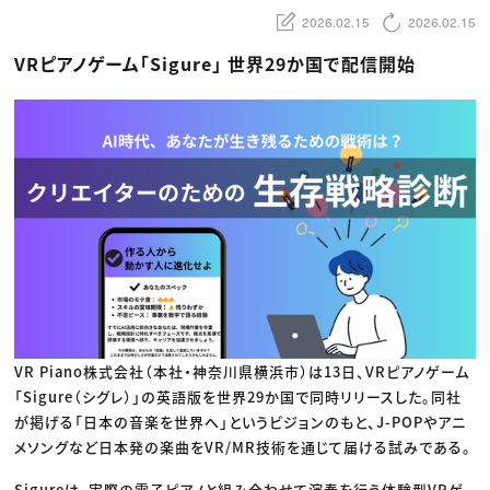
動画配信・映像制作
TOP Creator’s コラム トップ
編集・ライティング
Webクリエイター
2026.02.15
2026.02.15
セミナー
マーケティング
アプリクリエイター
ディレクション
ゲームクリエイター
VRピアノゲーム「Sigure」 世界29か国で配信開始
業界解説・キャリア事情
映像クリエイター
ニュース・トレンド
お役立ち基礎知識
マーケッター
クリエイターインタビュー
ニュース・トレンド トップ
C＆R Magazine
Web
映像
ゲーム・エンタメ
広告
出版
CREATIVE VILLAGEからのお知らせ
プロフェッショナル×つながる×メディア
VR Piano株式会社（本社・神奈川県横浜市）は13日、VRピアノゲーム
「Sigure（シグレ）」の英語版を世界29か国で同時リリースした。同社
が掲げる「日本の音楽を世界へ」というビジョンのもと、J-POPやアニ
メソングなど日本発の楽曲をVR/MR技術を通じて届ける試みである。
Sigureは、実際の電子ピアノと組み合わせて演奏を行う体験型VRゲ