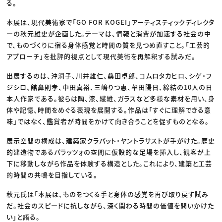
る。
本展は、現代美術家で「GO FOR KOGEI」アーティスティックディレクタ
ーの秋元雄史が企画した。テーマは、情報と消費が加速する社会の中
で、ものづくりに宿る身体感覚と時間の質を見つめ直すこと。「工芸的
アプローチ」を批評的視点として現代美術を再解釈する試みだ。
出展するのは、沖潤子、川井雄仁、桑田卓郎、コムロタカヒロ、シゲ・フ
ジシロ、舘鼻則孝、中田真裕、三嶋りつ惠、牟田陽日、綿結の10人の日
本人作家である。彼らは陶、漆、繊維、ガラスなど多様な素材を用い、身
体や記憶、時間をめぐる表現を展開する。作品は「すぐに理解できる意
味」ではなく、鑑賞者が時間をかけて向き合うことを促すものとなる。
展示空間の構成は、建築家クラパット・ヤントラサストが手がけた。歴史
的建造物であるパラッツォの空間に仮設的な足場を挿入し、観客が上
下に移動しながら作品を体験する構造とした。これにより、建築と工芸
的時間の共鳴を目指している。
秋元氏は「本展は、ものをつくる手と身体の感覚を再び取り戻す試み
だ。社会のスピードに抗しながら、深く関わる時間の価値を問いかけた
い」と語る。