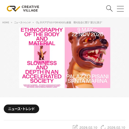
HOME
ニュース・トレンド
ヴェネチアで「GO FOR KOGEI」新展 現代社会に問う“遅さと深さ”
ACCOUNT
ログイン
会員登録
RECRUIT
クリエイター求人を探す
CREATIVE JOB求人検索
特集求人
採用説明会
転職支援サービス
CONTENTS
スキルアップしたい！
ニュース・トレンド
スキルアップしたい！ トップ
デザイン
TOP Creator’s コラム
プログラミング
2026.02.10
2026.02.10