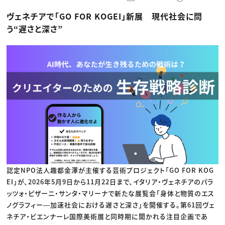
動画配信・映像制作
TOP Creator’s コラム トップ
編集・ライティング
Webクリエイター
セミナー
ヴェネチアで「GO FOR KOGEI」新展 現代社会に問
マーケティング
アプリクリエイター
ディレクション
ゲームクリエイター
う“遅さと深さ”
業界解説・キャリア事情
映像クリエイター
ニュース・トレンド
お役立ち基礎知識
マーケッター
クリエイターインタビュー
ニュース・トレンド トップ
C＆R Magazine
Web
映像
ゲーム・エンタメ
広告
出版
CREATIVE VILLAGEからのお知らせ
プロフェッショナル×つながる×メディア
認定NPO法人趣都金澤が主催する芸術プロジェクト「GO FOR KOG
EI」が、2026年5月9日から11月22日まで、イタリア・ヴェネチアのパラ
ッツォ・ピザーニ・サンタ・マリーナで新たな展覧会「身体と物質のエス
ノグラフィー―加速社会における遅さと深さ」を開催する。第61回ヴェ
ネチア・ビエンナーレ国際美術展と同時期に開かれる注目企画であ