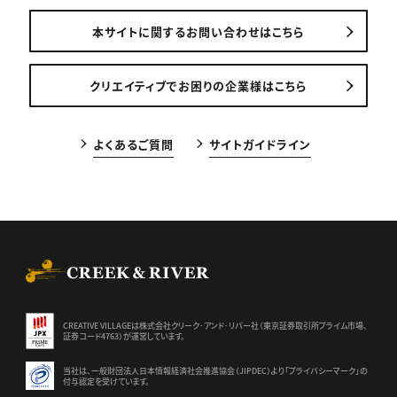
本サイトに関するお問い合わせはこちら
クリエイティブでお困りの企業様はこちら
よくあるご質問
サイトガイドライン
CREEK & RIVER Co., Ltd.
CREATIVE VILLAGEは株式会社クリーク･アンド･リバー社（東京証券
取引所プライム市場、
証券コード4763）が運営しています。
当社は、一般財団法人日本情報経済社会推進協会（JIPDEC）より
「プライバシーマーク」の
付与認定を受けています。