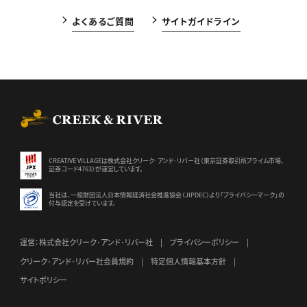
よくあるご質問
サイトガイドライン
CREEK & RIVER Co., Ltd.
CREATIVE VILLAGEは株式会社クリーク･アンド･リバー社（東京証券
取引所プライム市場、
証券コード4763）が運営しています。
当社は、一般財団法人日本情報経済社会推進協会（JIPDEC）より
「プライバシーマーク」の
付与認定を受けています。
運営：株式会社クリーク･アンド･リバー社
プライバシーポリシー
クリーク･アンド･リバー社会員規約
特定個人情報基本方針
サイトポリシー