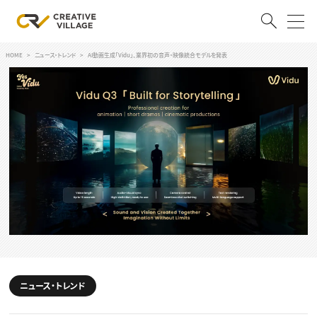
HOME
ニュース・トレンド
AI動画生成「Vidu」、業界初の音声・映像統合モデルを発表
ACCOUNT
ログイン
会員登録
RECRUIT
クリエイター求人を探す
CREATIVE JOB求人検索
特集求人
採用説明会
転職支援サービス
CONTENTS
スキルアップしたい！
スキルアップしたい！ トップ
ニュース・トレンド
デザイン
TOP Creator’s コラム
プログラミング