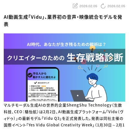
動画配信・映像制作
TOP Creator’s コラム トップ
編集・ライティング
Webクリエイター
2026.02.05
2026.02.05
セミナー
マーケティング
アプリクリエイター
ディレクション
ゲームクリエイター
AI動画生成「Vidu」、業界初の音声・映像統合モデルを発
業界解説・キャリア事情
映像クリエイター
ニュース・トレンド
表
お役立ち基礎知識
マーケッター
クリエイターインタビュー
ニュース・トレンド トップ
C＆R Magazine
Web
映像
ゲーム・エンタメ
広告
出版
CREATIVE VILLAGEからのお知らせ
プロフェッショナル×つながる×メディア
マルチモーダル生成AIの世界的企業ShengShu Technology（生数
科技、CEO：駱怡航）は2月2日、AI動画生成プラットフォーム「Vidu（ヴ
ィドゥ）」の最新モデル「Vidu Q3」を正式発表した。発表は同社主催の
国際イベント「Yes Vidu Global Creativity Week」（1月30日～2月1