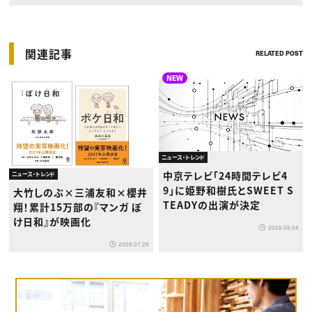
関連記事
RELATED POST
NEW
ニュース・トレンド
中京テレビ「24時間テレビ4
ニュース・トレンド
9」に姫野和樹氏とSWEET S
大竹しのぶ×三浦友和×櫻井
TEADYの出演が決定
翔！累計15万部の『マンガ ぼ
け日和』が映画化
2026.08.04
2026.07.28