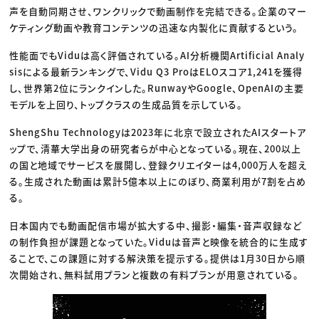
声を自動同期させ、ワンクリックで動画制作を完結できる。企業のマー
ケティング動画や教育コンテンツの迅速な内製化に貢献するという。
性能面でもViduは高く評価されている。AI分析機関Artificial Analy
sisによる最新ランキングで、Vidu Q3 ProはELOスコア1,241を獲得
し、世界第2位にランクインした。RunwayやGoogle、OpenAIの主要
モデルを上回り、トップクラスの生成品質を示している。
ShengShu Technologyは2023年に北京で設立されたAIスタートア
ップで、清華大学出身の研究者らが中心となっている。現在、200以上
の国と地域でサービスを展開し、登録クリエイターは4,000万人を超え
る。生成された動画は累計5億本以上にのぼり、商業利用が7割を占め
る。
日本国内でも動画配信市場が拡大する中、撮影・編集・音声収録など
の制作負担が課題となっていた。Viduは音声と映像を統合的に生成す
ることで、この課題に対する解決策を提示する。提供は1月30日から順
次開始され、無料試用プランと複数の有料プランが用意されている。