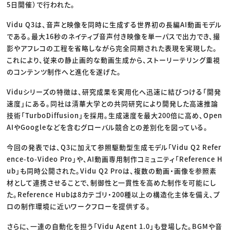
5日開催）で行われた。
Vidu Q3は、音声と映像を同時に生成する世界初の長編AI動画モデル
である。最大16秒のネイティブ音声付き映像を単一パスで出力でき、撮
影やアフレコの工程を省略しながら完全同期された表現を実現した。
これにより、従来の静止画的な動画生成から、ストーリーテリング重視
のコンテンツ制作へと進化を遂げた。
Viduシリーズの特徴は、研究成果を実用化へ迅速に結びつける「開発
速度」にある。同社は清華大学との共同研究により開発した高速推論
技術「TurboDiffusion」を採用。生成速度を最大200倍に高め、Open
AIやGoogleなどを含むグローバル競合との差別化を図っている。
今回の発表では、Q3に加えて参照駆動型生成モデル「Vidu Q2 Refer
ence-to-Video Pro」や、AI動画専用制作コミュニティ「Reference H
ub」も同時公開された。Vidu Q2 Proは、複数の動画・画像を参照素
材として連携させることで、制御性と一貫性を高めた制作を可能にし
た。Reference Hubは8カテゴリ・200種以上の構造化主体を備え、プ
ロの制作環境に近いワークフローを提供する。
さらに、一連の自動化を担う「Vidu Agent 1.0」も登場した。BGMや音