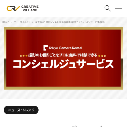
HOME
ニュース・トレンド
東京カメラ機材レンタル、撮影相談無料の「コンシェルジュサービス」開始
ACCOUNT
ログイン
会員登録
RECRUIT
クリエイター求人を探す
CREATIVE JOB求人検索
特集求人
採用説明会
転職支援サービス
CONTENTS
スキルアップしたい！
ニュース・トレンド
スキルアップしたい！ トップ
デザイン
TOP Creator’s コラム
プログラミング