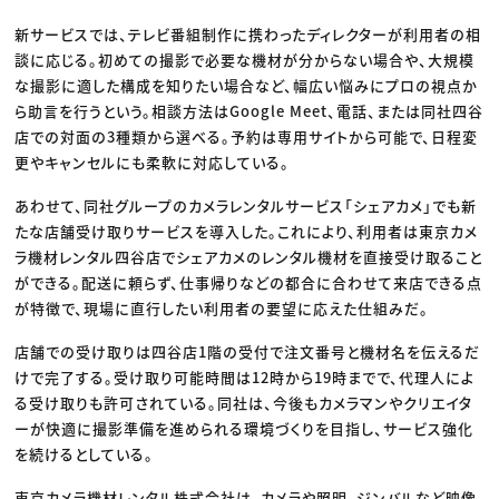
新サービスでは、テレビ番組制作に携わったディレクターが利用者の相
談に応じる。初めての撮影で必要な機材が分からない場合や、大規模
な撮影に適した構成を知りたい場合など、幅広い悩みにプロの視点か
ら助言を行うという。相談方法はGoogle Meet、電話、または同社四谷
店での対面の3種類から選べる。予約は専用サイトから可能で、日程変
更やキャンセルにも柔軟に対応している。
あわせて、同社グループのカメラレンタルサービス「シェアカメ」でも新
たな店舗受け取りサービスを導入した。これにより、利用者は東京カメ
ラ機材レンタル四谷店でシェアカメのレンタル機材を直接受け取ること
ができる。配送に頼らず、仕事帰りなどの都合に合わせて来店できる点
が特徴で、現場に直行したい利用者の要望に応えた仕組みだ。
店舗での受け取りは四谷店1階の受付で注文番号と機材名を伝えるだ
けで完了する。受け取り可能時間は12時から19時までで、代理人によ
る受け取りも許可されている。同社は、今後もカメラマンやクリエイタ
ーが快適に撮影準備を進められる環境づくりを目指し、サービス強化
を続けるとしている。
東京カメラ機材レンタル株式会社は、カメラや照明、ジンバルなど映像