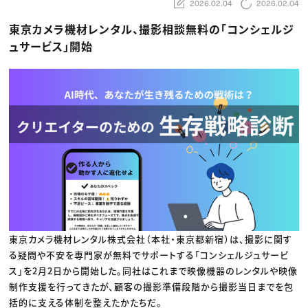
動画配信・映像制作
2026.02.04
2026.02.04
TOP Creator’s コラム トップ
編集・ライティング
Webクリエイター
セミナー
マーケティング
アプリクリエイター
東京カメラ機材レンタル、撮影相談無料の「コンシェルジ
ディレクション
ゲームクリエイター
ュサービス」開始
業界解説・キャリア事情
映像クリエイター
ニュース・トレンド
お役立ち基礎知識
マーケッター
クリエイターインタビュー
ニュース・トレンド トップ
C＆R Magazine
Web
映像
ゲーム・エンタメ
広告
出版
CREATIVE VILLAGEからのお知らせ
プロフェッショナル×つながる×メディア
東京カメラ機材レンタル株式会社（本社・東京都新宿）は、撮影に関す
る疑問や不安を専門家が無料でサポートする「コンシェルジュサービ
ス」を2月2日から開始した。同社はこれまで映像機器のレンタルや映像
制作支援を行ってきたが、顧客の撮影準備段階から撮影当日までを包
括的に支える体制を整えたかたちだ。