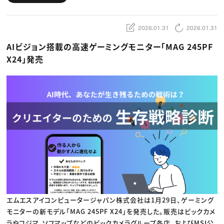
動画配信・映像制作
TOP Creator’s コラム トップ
編集・ライティング
Webクリエイター
セミナー
マーケティング
アプリクリエイター
ディレクション
ゲームクリエイター
2026.01.31
2026.01.31
業界解説・キャリア事情
映像クリエイター
ニュース・トレンド
お役立ち基礎知識
マーケッター
AIビジョン搭載の高速ゲーミングモニター「MAG 245PF
クリエイターインタビュー
ニュース・トレンド トップ
X24」発売
C＆R Magazine
Web
映像
ゲーム・エンタメ
広告
出版
CREATIVE VILLAGEからのお知らせ
プロフェッショナル×つながる×メディア
エムエスアイコンピュータージャパン株式会社は1月29日、ゲーミング
モニターの新モデル「MAG 245PF X24」を発売した。販売はビックカメ
ラやコジマ、ソフマップなどのビックカメラグループ各店、およびMSI公