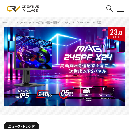
HOME
ニュース・トレンド
AIビジョン搭載の高速ゲーミングモニター「MAG 245PF X24」発売
ACCOUNT
ログイン
会員登録
RECRUIT
クリエイター求人を探す
CREATIVE JOB求人検索
特集求人
採用説明会
転職支援サービス
CONTENTS
スキルアップしたい！
スキルアップしたい！ トップ
デザイン
TOP Creator’s コラム
プログラミング
ニュース・トレンド