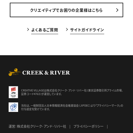
クリエイティブでお困りの企業様はこちら
よくあるご質問
サイトガイドライン
CREEK & RIVER Co., Ltd.
CREATIVE VILLAGEは株式会社クリーク･アンド･リバー社（東京証券
取引所プライム市場、
証券コード4763）が運営しています。
当社は、一般財団法人日本情報経済社会推進協会（JIPDEC）より
「プライバシーマーク」の
付与認定を受けています。
運営：株式会社クリーク･アンド･リバー社
プライバシーポリシー