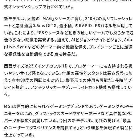
式オンラインショップで行われている。
新モデルは、人気の「MAG」シリーズに属し、240Hzの高リフレッシュレ
ートと応答速度0.5ms（GTG、最小値）のRAPID IPSパネルを採用して
いる。これにより、FPSやレースなど動きの激しいゲームでも滑らかで残
像の少ない映像を実現する。加えて、AIビジョンやナイトビジョン、Ada
ptive-Syncなどのゲーマー向け機能を備え、プレイシーンごとに最適
な視認性を自動調整できる点も特長だ。
画面サイズは23.8インチのフルHDで、プロゲーマーにも支持される扱
いやすいサイズ感となっている。付属の高性能スタンドは高さ調整に加
えて左右90度の回転にも対応し、縦表示での使用も可能だ。長時間プ
レイを想定し、アンチフリッカーやブルーライトカット機能も搭載してい
る。
MSIは世界的に知られるゲーミングブランドであり、ゲーミングPCやモ
ニターをはじめ、グラフィックスカードやマザーボードなど高性能なPC
パーツを幅広く展開している。今回の新モデルも、同社の掲げる「最高
のユーザーエクスペリエンスを提供する」という理念を体現する製品に
仕上がっている。