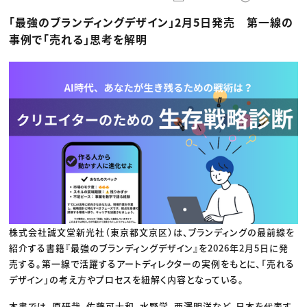
動画配信・映像制作
TOP Creator’s コラム トップ
編集・ライティング
Webクリエイター
セミナー
「最強のブランディングデザイン」2月5日発売 第一線の
マーケティング
アプリクリエイター
ディレクション
ゲームクリエイター
事例で「売れる」思考を解明
業界解説・キャリア事情
映像クリエイター
ニュース・トレンド
お役立ち基礎知識
マーケッター
クリエイターインタビュー
ニュース・トレンド トップ
C＆R Magazine
Web
映像
ゲーム・エンタメ
広告
出版
CREATIVE VILLAGEからのお知らせ
プロフェッショナル×つながる×メディア
株式会社誠文堂新光社（東京都文京区）は、ブランディングの最前線を
紹介する書籍『最強のブランディングデザイン』を2026年2月5日に発
売する。第一線で活躍するアートディレクターの実例をもとに、「売れる
デザイン」の考え方やプロセスを紐解く内容となっている。
本書では、原研哉、佐藤可士和、水野学、西澤明洋など、日本を代表す