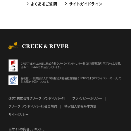
よくあるご質問
サイトガイドライン
CREEK & RIVER Co., Ltd.
CREATIVE VILLAGEは株式会社クリーク･アンド･リバー社（東京証券
取引所プライム市場、
証券コード4763）が運営しています。
当社は、一般財団法人日本情報経済社会推進協会（JIPDEC）より
「プライバシーマーク」の
付与認定を受けています。
運営：株式会社クリーク･アンド･リバー社
プライバシーポリシー
クリーク･アンド･リバー社会員規約
特定個人情報基本方針
サイトポリシー
当サイトの内容、テキスト、