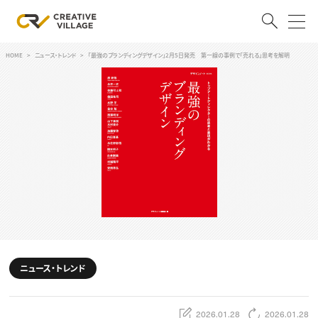
HOME
ニュース・トレンド
「最強のブランディングデザイン」2月5日発売 第一線の事例で「売れる」思考を解明
ACCOUNT
ログイン
会員登録
RECRUIT
クリエイター求人を探す
CREATIVE JOB求人検索
特集求人
採用説明会
転職支援サービス
CONTENTS
スキルアップしたい！
ニュース・トレンド
スキルアップしたい！ トップ
デザイン
TOP Creator’s コラム
プログラミング
2026.01.28
2026.01.28