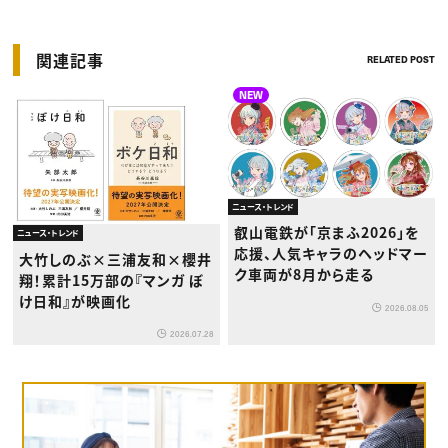
関連記事
RELATED POST
NEW
ニュース・トレンド
叡山電鉄が「京まふ2026」を
ニュース・トレンド
応援、人気キャラのヘッドマー
大竹しのぶ×三浦友和×櫻井
ク車両が8月から走る
翔！累計15万部の『マンガ ぼ
け日和』が映画化
2026.08.05
2026.07.28