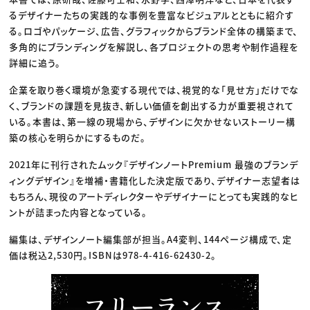
るデザイナーたちの実践的な事例を豊富なビジュアルとともに紹介す
る。ロゴやパッケージ、広告、グラフィックからブランド全体の構築まで、
多角的にブランディングを解説し、各プロジェクトの思考や制作過程を
詳細に追う。
企業を取り巻く環境が急変する現代では、視覚的な「見せ方」だけでな
く、ブランドの課題を見抜き、新しい価値を創出する力が重要視されて
いる。本書は、第一線の現場から、デザインに欠かせないストーリー構
築の核心を明らかにするものだ。
2021年に刊行されたムック『デザインノートPremium 最強のブランデ
ィングデザイン』を増補・書籍化した決定版であり、デザイナー志望者は
もちろん、現役のアートディレクターやデザイナーにとっても実践的なヒ
ントが詰まった内容となっている。
編集は、デザインノート編集部が担当。A4変判、144ページ構成で、定
価は税込2,530円。ISBNは978-4-416-62430-2。