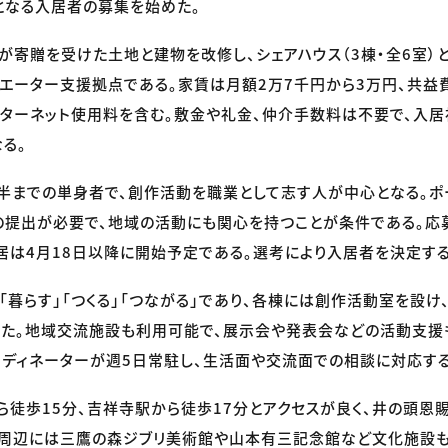
となる入居者の募集を始めた。
が寄贈を受けた土地と建物を改修し、シェアハウス（3棟・全6室）
エーター支援拠点である。家賃は月額2万7千円から3万円、共益
ターネット使用料を含む。敷金や礼金、仲介手数料は不要で、入居
る。
半までの単身者で、創作活動を職業として志す人が中心となる。ポ
提出が必要で、地域の活動にも関心を持つことが条件である。応
入居は4月18日以降に開始予定である。選考により入居者を決定する
「暮らす」「つくる」「つながる」であり、各棟には創作活動室を設け
えた。地域交流施設も利用可能で、展示会や発表会などの活動支援
ーディネーターが週5日常駐し、生活面や交流面での相談に対応する
ら徒歩15分、吉祥寺駅から徒歩17分とアクセスが良く、井の頭恩
。周辺には三鷹の森ジブリ美術館や山本有三記念館など文化施設も