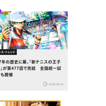
ース・トレンド
27年の歴史に幕、『新テニスの王子
様』が第477話で完結 全国統一試
験も開催
2026.08.05