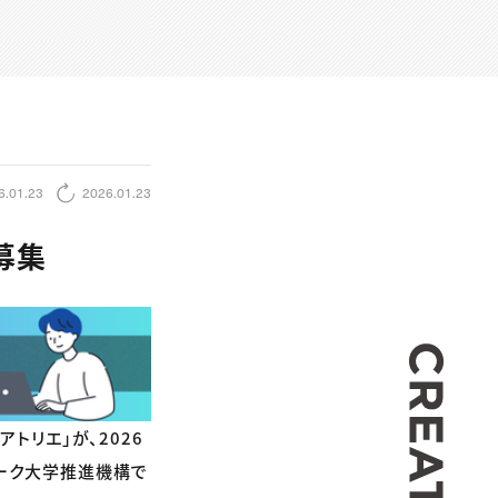
6.01.23
2026.01.23
募集
CREA
トリエ」が、2026
ーク大学推進機構で