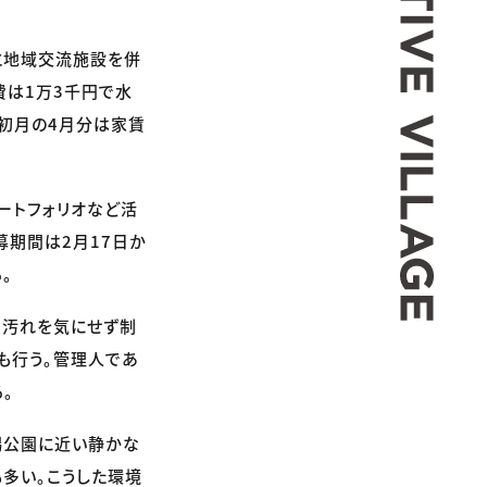
と地域交流施設を併
費は1万3千円で水
初月の4月分は家賃
ートフォリオなど活
募期間は2月17日か
。
、汚れを気にせず制
も行う。管理人であ
。
賜公園に近い静かな
多い。こうした環境