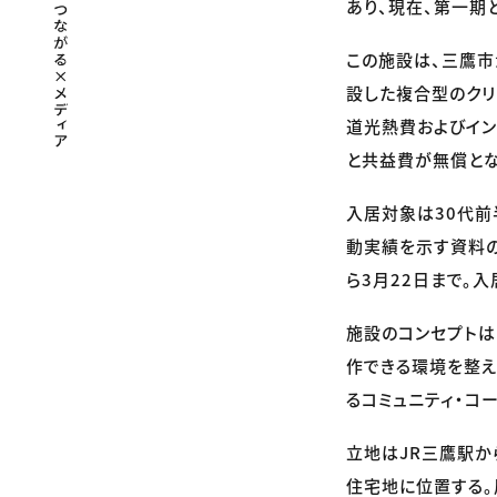
あり、現在、第一期
この施設は、三鷹市
設した複合型のクリ
道光熱費およびイン
と共益費が無償とな
入居対象は30代前
動実績を示す資料の
ら3月22日まで。
施設のコンセプトは
作できる環境を整
るコミュニティ・コ
立地はJR三鷹駅か
住宅地に位置する