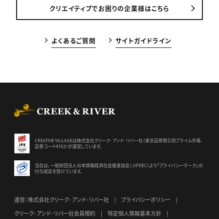
クリエイティブでお困りの企業様はこちら
よくあるご質問
サイトガイドライン
CREEK & RIVER Co., Ltd.
CREATIVE VILLAGEは株式会社クリーク･アンド･リバー社（東京証券
取引所プライム市場、
証券コード4763）が運営しています。
当社は、一般財団法人日本情報経済社会推進協会（JIPDEC）より
「プライバシーマーク」の
付与認定を受けています。
運営：株式会社クリーク･アンド･リバー社
プライバシーポリシー
クリーク･アンド･リバー社会員規約
特定個人情報基本方針