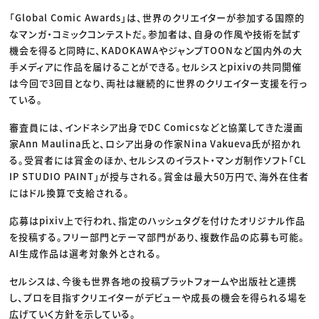
「Global Comic Awards」は、世界のクリエイターが参加する国際的
なマンガ・コミックコンテストだ。参加者は、自身の作風や技術を試す
機会を得ると同時に、KADOKAWAやジャンプTOONなど国内外の大
手メディアに作品を届けることができる。セルシスとpixivの共同開催
は今回で3回目となり、両社は継続的に世界のクリエイター支援を行っ
ている。
審査員には、インドネシア出身でDC Comicsなどと協業してきた漫画
家Ann Maulina氏と、ロシア出身の作家Nina Vakueva氏が招かれ
る。受賞者には賞金のほか、セルシスのイラスト・マンガ制作ソフト「CL
IP STUDIO PAINT」が授与される。賞金は最大50万円で、海外在住者
にはドル換算で支給される。
応募はpixiv上で行われ、指定のハッシュタグを付けたオリジナル作品
を投稿する。フリー部門とテーマ部門があり、複数作品の応募も可能。
AI生成作品は選考対象外とされる。
セルシスは、今後も世界各地の投稿プラットフォームや出版社と連携
し、プロを目指すクリエイターがデビューや成長の機会を得られる場を
広げていく方針を示している。