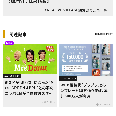
CREATIVE VILLAGE編集部
CREATIVE VILLAGE編集部の記事一覧
関連記事
RELATED POST
NEW
ニュース・トレンド
ニュース・トレンド
ミスドが「ミセス」になった！M
WEB招待状「ブラプラ」がテ
rs. GREEN APPLEとの夢の
ンプレート15万通り突破、累
コラボCMが全国放映スター
計500万人が利用
ト
2026.08.07
2026.07.29