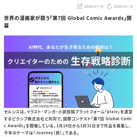
動画配信・映像制作
TOP Creator’s コラム トップ
編集・ライティング
Webクリエイター
2026.01.16
2026.01.16
セミナー
マーケティング
アプリクリエイター
ディレクション
ゲームクリエイター
世界の漫画家が競う「第7回 Global Comic Awards」開
業界解説・キャリア事情
映像クリエイター
ニュース・トレンド
幕
お役立ち基礎知識
マーケッター
クリエイターインタビュー
ニュース・トレンド トップ
C＆R Magazine
Web
映像
ゲーム・エンタメ
広告
出版
CREATIVE VILLAGEからのお知らせ
プロフェッショナル×つながる×メディア
セルシスは、イラスト・マンガ・小説投稿プラットフォーム「pixiv」を運営
するピクシブ株式会社と共同で、国際コンテスト「第7回 Global Comi
c Awards」を開催している。1月14日から3月31日まで作品を募集し、
今年のテーマは「Journey（旅）」である。