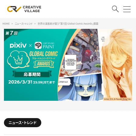
HOME
ニュース・トレンド
世界の漫画家が競う「第7回 Global Comic Awards」開幕
ACCOUNT
ログイン
会員登録
RECRUIT
クリエイター求人を探す
CREATIVE JOB求人検索
特集求人
採用説明会
転職支援サービス
CONTENTS
スキルアップしたい！
スキルアップしたい！ トップ
ニュース・トレンド
デザイン
TOP Creator’s コラム
プログラミング