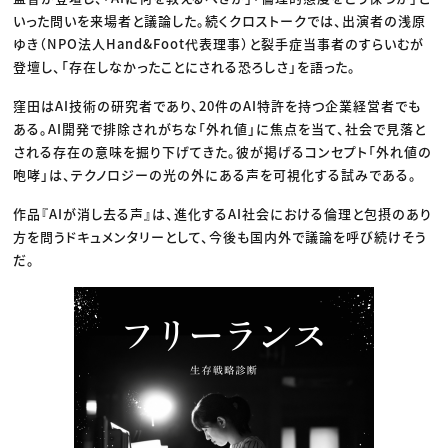
いった問いを来場者と議論した。続くクロストークでは、出演者の浅原
ゆき（NPO法人Hand&Foot代表理事）と裂手症当事者のすらいむが
登壇し、「存在しなかったことにされる恐ろしさ」を語った。
窪田はAI技術の研究者であり、20件のAI特許を持つ企業経営者でも
ある。AI開発で排除されがちな「外れ値」に焦点を当て、社会で見落と
される存在の意味を掘り下げてきた。彼が掲げるコンセプト「外れ値の
咆哮」は、テクノロジーの光の外にある声を可視化する試みである。
作品『AIが消し去る声』は、進化するAI社会における倫理と包摂のあり
方を問うドキュメンタリーとして、今後も国内外で議論を呼び続けそう
だ。