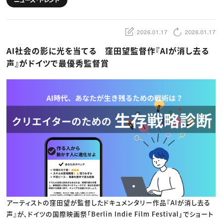
動画配信・映像制作
TOP Creator’s コラム トップ
編集・ライティング
Webクリエイター
セミナー
マーケティング
アプリクリエイター
ディレクション
ゲームクリエイター
2026.01.17
2026.01.17
業界解説・キャリア事情
映像クリエイター
ニュース・トレンド
お役立ち基礎知識
マーケッター
AI社会の影に光を当てる 窪田望監督作『AIが消し去る
クリエイターインタビュー
ニュース・トレンド トップ
C＆R Magazine
Web
声』がドイツで最優秀監督賞
映像
ゲーム・エンタメ
広告
出版
CREATIVE VILLAGEからのお知らせ
プロフェッショナル×つながる×メディア
アーティストの窪田望が監督したドキュメンタリー作品『AIが消し去る
声』が、ドイツの国際映画祭「Berlin Indie Film Festival」でショート