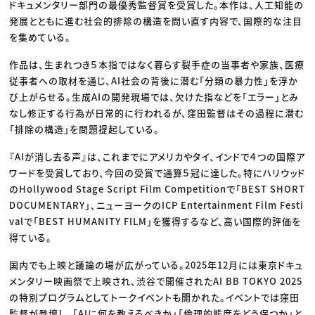
ドキュメンタリー部門の最優秀監督賞を受賞した。本作は、人工知能の
発展とともに進む社会的排除の構造を問い直す内容で、国際的な注目
を集めている。
作品は、生まれつき５本指ではなく暮らす裂手症の当事者や家族、医療
従事者への取材を通じ、AI社会の背後に潜む「分類の暴力性」を浮か
び上がらせる。生成AIの開発現場では、欠けた指などを「エラー」とみ
なし修正する行為が日常的に行われるが、窪田監督はその過程に潜む
「排除の構造」を問題提起している。
『AIが消し去る声』は、これまでにアメリカやタイ、インドで４つの国際ア
ワードを受賞しており、今回の受賞で通算５冠に達した。特にハリウッド
のHollywood Stage Script Film Competitionで「BEST SHORT
DOCUMENTARY」、ニューヨークのICP Entertainment Film Festi
valで「BEST HUMANITY FILM」を獲得するなど、高い国際的評価を
得ている。
国内でも上映と議論の場が広がっている。2025年12月には東京ドキュ
メンタリー映画祭で上映され、渋谷で開催されたAI BB TOKYO 2025
の特別プログラムとしてトークイベントも開かれた。イベントでは窪田
監督が登壇し、「AIに何を教えるべきか」「倫理的態度をどう保つか」と