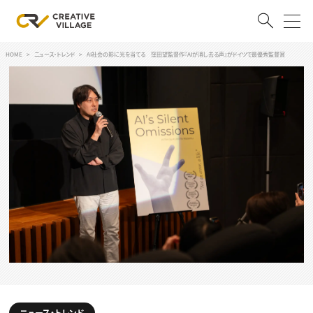
HOME
ニュース・トレンド
AI社会の影に光を当てる 窪田望監督作『AIが消し去る声』がドイツで最優秀監督賞
ACCOUNT
ログイン
会員登録
RECRUIT
クリエイター求人を探す
CREATIVE JOB求人検索
特集求人
採用説明会
転職支援サービス
CONTENTS
スキルアップしたい！
スキルアップしたい！ トップ
デザイン
TOP Creator’s コラム
プログラミング
ニュース・トレンド