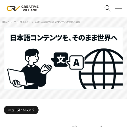
HOME
ニュース・トレンド
note、AI翻訳で日本発コンテンツを世界へ発信
ACCOUNT
ログイン
会員登録
RECRUIT
クリエイター求人を探す
CREATIVE JOB求人検索
特集求人
採用説明会
転職支援サービス
CONTENTS
スキルアップしたい！
ニュース・トレンド
スキルアップしたい！ トップ
デザイン
TOP Creator’s コラム
プログラミング