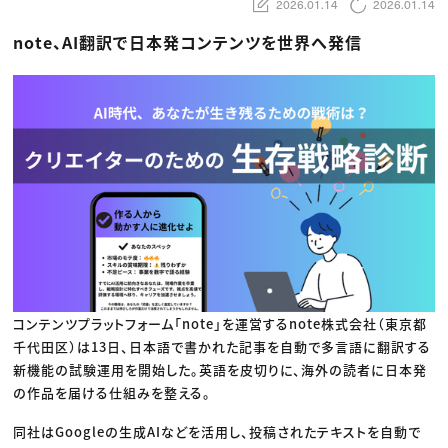
動画配信・映像制作
2026.01.14
2026.01.14
TOP Creator’s コラム トップ
編集・ライティング
Webクリエイター
セミナー
マーケティング
アプリクリエイター
note、AI翻訳で日本発コンテンツを世界へ発信
ディレクション
ゲームクリエイター
業界解説・キャリア事情
映像クリエイター
ニュース・トレンド
お役立ち基礎知識
マーケッター
クリエイターインタビュー
ニュース・トレンド トップ
C＆R Magazine
Web
映像
ゲーム・エンタメ
広告
出版
CREATIVE VILLAGEからのお知らせ
プロフェッショナル×つながる×メディア
コンテンツプラットフォーム「note」を運営するnote株式会社（東京都
千代田区）は13日、日本語で書かれた記事を自動で多言語に翻訳する
新機能の試験運用を開始した。英語を皮切りに、海外の読者に日本発
の作品を届ける仕組みを整える。
同社はGoogleの生成AIなどを活用し、投稿されたテキストを自動で