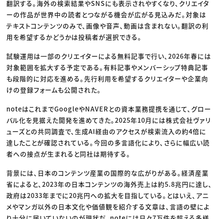
翻訳する。海外の検索結果やSNSにも表示されやすくなり、クリエイタ
ーの作品が世界中の読者とつながる機会が広がる見込みだ。対象は
テキストコンテンツのみで、画像や音声、動画は含まれない。翻訳の利
用を希望するかどうかは投稿者が選択できる。
試験運用は一部のクリエイターによる無料記事で行い、2026年春には
対象範囲を拡大する予定である。有料記事やメンバーシップ特典記事
も段階的に対応を進める。先行利用を希望するクリエイターや企業向
けの登録フォームも公開された。
noteはこれまでGoogleやNAVERとの資本業務提携を通じて、グロー
バル化を見据えた開発を進めてきた。2025年10月には株式会社ヴァリ
ューズとの共同調査で、生成AI経由のアクセスが検索流入の約4倍に
達したことが確認されている。今回の多言語化により、さらに幅広い読
者への接点が生まれると同社は期待する。
背景には、日本のコンテンツ産業の国際的な広がりがある。経済産業
省によると、2023年の日本コンテンツの海外売上は約5.8兆円に達し、
政府は2033年までに20兆円への拡大を目指している。とはいえ、アニ
メやマンガ以外の日本文化や価値観を紹介する文章は、言語の壁によ
り十分に届いていないのが現状だ。noteには日々7万件を超える多様