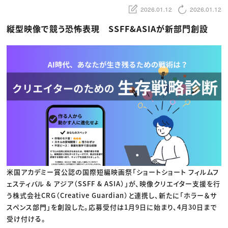
動画配信・映像制作
TOP Creator’s コラム トップ
編集・ライティング
2026.01.12
2026.01.12
Webクリエイター
セミナー
マーケティング
アプリクリエイター
ディレクション
ゲームクリエイター
縦型映像で競う恐怖表現 SSFF&ASIAが新部門創設
業界解説・キャリア事情
映像クリエイター
ニュース・トレンド
お役立ち基礎知識
マーケッター
クリエイターインタビュー
ニュース・トレンド トップ
C＆R Magazine
Web
映像
ゲーム・エンタメ
広告
出版
CREATIVE VILLAGEからのお知らせ
プロフェッショナル×つながる×メディア
米国アカデミー賞公認の国際短編映画祭「ショートショート フィルムフ
ェスティバル & アジア（SSFF & ASIA）」が、映像クリエイター支援を行
う株式会社CRG（Creative Guardian）と連携し、新たに「ホラー＆サ
スペンス部門」を創設した。応募受付は1月9日に始まり、4月30日まで
受け付ける。