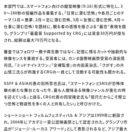
本部門では、スマートフォン向けの縦型映像（9:16）形式に特化し、3
0〜180秒の短編作品を募集する。「日常に潜む恐怖」や各月ごとのテ
ーマ（1月＝悪夢、2月＝恋に潜む恐怖、3月＝友情に潜む恐怖、4月＝
仕事に潜む恐怖）を題材に、観る者の感情を揺さぶる“最恐”表現を競
う。グランプリ「最震賞 Supported by CRG」には賞金30万円が授与
され、総額は最大70万円となる。
審査ではフォロワー数や再生数ではなく、記憶に残るカットや独創的な
映像センスを重視する。受賞者には、カンヌ国際映画祭受賞の深田晃
司氏、『ミッドナイトスワン』『全裸監督』の内田英治氏、『さがす』の片
山慎三氏らが所属するCRGの一員として活動する可能性も開かれる。
SSFF & ASIA代表の別所哲也氏は、「スマートフォンとSNSが恐怖体
験の新たな舞台となった今、最も人間味ある映像ジャンルが進化の時
を迎えている」と語る。CRG代表の四宮隆史氏も「短尺だからこそ際立
つ恐怖と物語性を多くの人と共有したい」と呼びかけた。
ショートショート フィルムフェスティバル & アジアは1999年に創設さ
れ、2004年にアカデミー賞公認映画祭として認定された。グランプリ作
品が「ジョージ・ルーカス アワード」として表彰されるなど、アジア最大