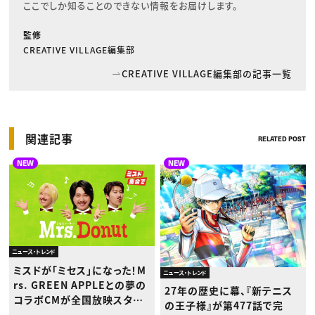
ここでしか知ることのできない情報をお届けします。
監修
CREATIVE VILLAGE編集部
CREATIVE VILLAGE編集部の記事一覧
関連記事
RELATED POST
NEW
NEW
ニュース・トレンド
ミスドが「ミセス」になった！M
ニュース・トレンド
rs. GREEN APPLEとの夢の
27年の歴史に幕、『新テニス
コラボCMが全国放映スター
の王子様』が第477話で完
ト