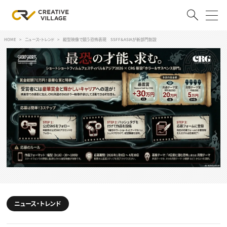
HOME
ニュース・トレンド
縦型映像で競う恐怖表現 SSFF&ASIAが新部門創設
ACCOUNT
ログイン
会員登録
RECRUIT
クリエイター求人を探す
CREATIVE JOB求人検索
特集求人
採用説明会
転職支援サービス
CONTENTS
スキルアップしたい！
スキルアップしたい！ トップ
ニュース・トレンド
デザイン
TOP Creator’s コラム
プログラミング