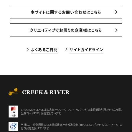
本サイトに関するお問い合わせはこちら
クリエイティブでお困りの企業様はこちら
よくあるご質問
サイトガイドライン
CREEK & RIVER Co., Ltd.
CREATIVE VILLAGEは株式会社クリーク･アンド･リバー社（東京証券
取引所プライム市場、
証券コード4763）が運営しています。
当社は、一般財団法人日本情報経済社会推進協会（JIPDEC）より
「プライバシーマーク」の
付与認定を受けています。