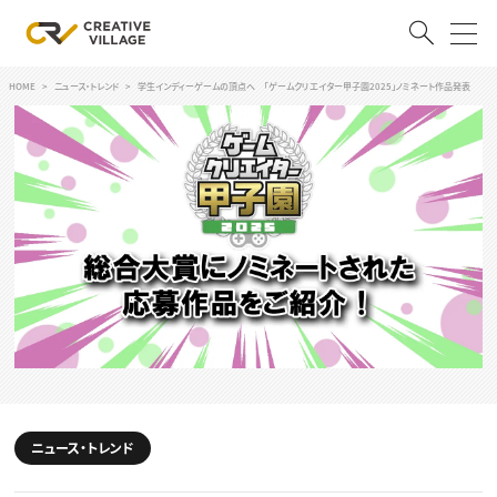
HOME
ニュース・トレンド
学生インディーゲームの頂点へ 「ゲームクリエイター甲子園2025」ノミネート作品発表
ACCOUNT
ログイン
会員登録
RECRUIT
クリエイター求人を探す
CREATIVE JOB求人検索
特集求人
採用説明会
転職支援サービス
CONTENTS
スキルアップしたい！
スキルアップしたい！ トップ
ニュース・トレンド
デザイン
TOP Creator’s コラム
プログラミング