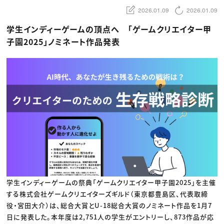
動画配信・映像制作
TOP Creator’s コラム トップ
編集・ライティング
Webクリエイター
2026.01.09
2026.01.09
セミナー
マーケティング
アプリクリエイター
ディレクション
ゲームクリエイター
学生インディーゲームの頂点へ 「ゲームクリエイター甲
業界解説・キャリア事情
映像クリエイター
ニュース・トレンド
子園2025」ノミネート作品発表
お役立ち基礎知識
マーケッター
クリエイターインタビュー
ニュース・トレンド トップ
C＆R Magazine
Web
映像
ゲーム・エンタメ
広告
出版
CREATIVE VILLAGEからのお知らせ
プロフェッショナル×つながる×メディア
学生インディーゲームの祭典「ゲームクリエイター甲子園2025」を主催
する株式会社ゲームクリエイターズギルド（東京都豊島区、代表取締
役・宮田大介）は、総合大賞とU-18総合大賞のノミネート作品を1月7
日に発表した。本年度は2,751人の学生がエントリーし、873作品が応