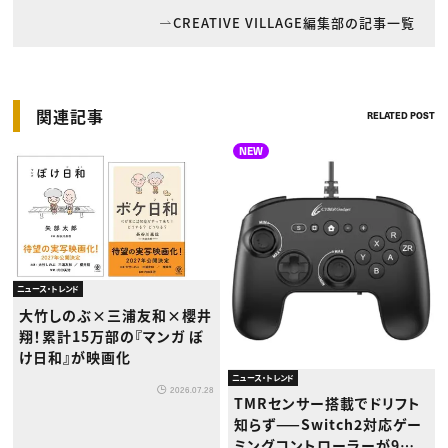
CREATIVE VILLAGE編集部の記事一覧
関連記事
RELATED POST
NEW
ニュース・トレンド
大竹しのぶ×三浦友和×櫻井
翔！累計15万部の『マンガ ぼ
け日和』が映画化
ニュース・トレンド
2026.07.28
TMRセンサー搭載でドリフト
知らず——Switch2対応ゲー
ミングコントローラーが9月