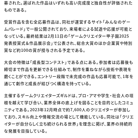
募された。選ばれた作品はいずれも高い完成度と独自性が評価された
ものである。
受賞作品を含む全応募作品は、同社が運営するサイト「みんなのゲー
ムパレード」で一般公開されており、来場者による試遊や応援が可能と
なっている。最終結果は2月11日の「ゲームクリエイター甲子園2025
発表授賞式＆作品展示会」で公表され、総合大賞のほか企業賞や特別
賞など約100の賞が授与される予定である。
大会の特徴は「成長型コンテスト」である点にある。参加者は応募後も
締切まで作品を更新できる仕組みで、制作を重ねながら技術や表現を
磨くことができる。エントリー段階で未完成の作品も応募可能で、1年を
通じて創作と成長が結びつく構造を持っている。
主催するゲームクリエイターズギルドは、プロ・アマや学生・社会人の垣
根を越えて学び合い、業界全体の底上げを図ることを目的としたコミュ
ニティである。2023年12月時点で約7,600人のクリエイターが参加し
ており、スキル向上や情報交流の場として機能している。同社は「クリエ
イターが自分らしく立ち続けられる世界」を理念に掲げ、業界の持続的
な発展を目指している。