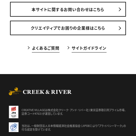
本サイトに関するお問い合わせはこちら
クリエイティブでお困りの企業様はこちら
よくあるご質問
サイトガイドライン
CREEK & RIVER Co., Ltd.
CREATIVE VILLAGEは株式会社クリーク･アンド･リバー社（東京証券
取引所プライム市場、
証券コード4763）が運営しています。
当社は、一般財団法人日本情報経済社会推進協会（JIPDEC）より
「プライバシーマーク」の
付与認定を受けています。